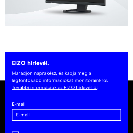
EIZO hírlevél.
Maradjon naprakész, és kapja meg a
legfontosabb információkat monitorainkról.
További információk az EIZO hírlevélről
.
E-mail