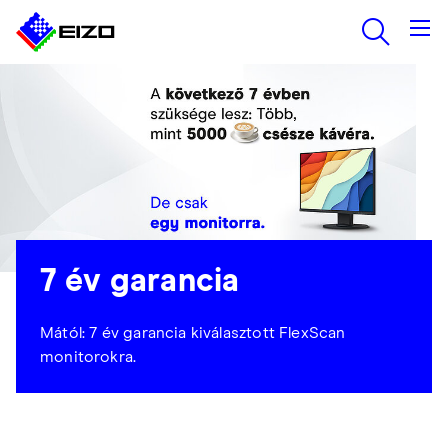
7 év garancia
Mától: 7 év garancia kiválasztott FlexScan
monitorokra.