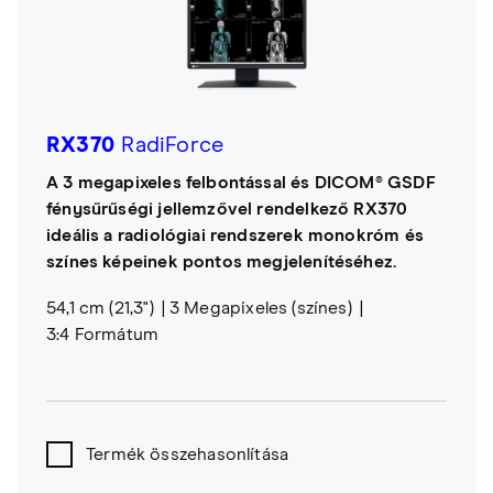
RX370
RadiForce
A 3 megapixeles felbontással és DICOM® GSDF
fénysűrűségi jellemzővel rendelkező RX370
ideális a radiológiai rendszerek monokróm és
színes képeinek pontos megjelenítéséhez.
54,1 cm (21,3")
3 Megapixeles (színes)
3:4 Formátum
Termék összehasonlítása