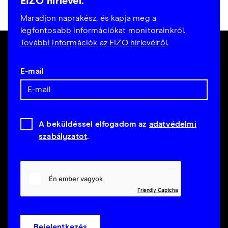
EIZO hírlevél.
Maradjon naprakész, és kapja meg a
legfontosabb információkat monitorainkról.
További információk az EIZO hírlevélről
.
E-mail
A beküldéssel elfogadom az
adatvédelmi
szabályzatot
.
Friendly Captcha
Bejelentkezés