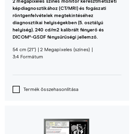
2 megapixeles színes monitor keresztmetszeti
képdiagnosztikához (CT/MRI) és fogászati
röntgenfelvételek megtekintéséhez
diagnosztikai helyiségekben (5. osztályú
helyiség). 240 cd/m2 kalibrált fényerő és
DICOM®-GSDF fénysűrűségi jellemző.
54 cm (21")
2 Megapixeles (színes)
3:4 Formátum
Termék összehasonlítása