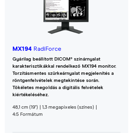
MX194
RadiForce
Gyárilag beállított DICOM® színárnyalat
karakterisztikákkal rendelkező MX194 monitor.
Torzításmentes szürkeárnyalat megjelenítés a
röntgenfelvételek megtekintése során.
Tökéletes megoldás a digitális felvételek
kiértékeléséhez.
48,1 cm (19")
1,3 megapixeles (színes)
4:5 Formátum