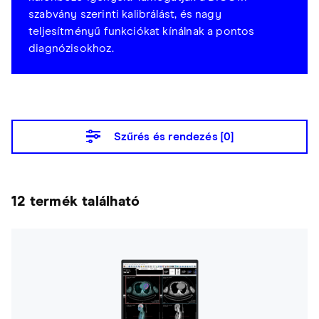
szabvány szerinti kalibrálást, és nagy
teljesítményű funkciókat kínálnak a pontos
diagnózisokhoz.
Szűrés és rendezés [
0
]
12 termék található