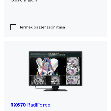
16:9 Formátum
Termék összehasonlítása
RX670
RadiForce