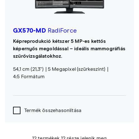
GX570-MD
RadiForce
Képreprodukció kétszer 5 MP-es kettős
képernyős megoldással – ideális mammográfiás
szűrővizsgálatokhoz.
54,1 cm (21,3")
5 Megapixel (szürkeszint)
4:5 Formátum
Termék összehasonlítása
12 termékek 12 része jelenik meg