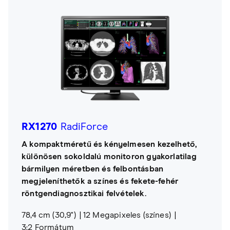
RX1270
RadiForce
A kompaktméretű és kényelmesen kezelhető,
különösen sokoldalú monitoron gyakorlatilag
bármilyen méretben és felbontásban
megjeleníthetők a színes és fekete-fehér
röntgendiagnosztikai felvételek.
78,4 cm (30,9")
12 Megapixeles (színes)
3:2 Formátum