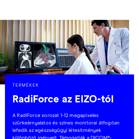
TERMÉKEK
RadiForce az EIZO-tól
A RadiForce sorozat 1-12 megapixeles
szürkeárnyalatos és színes monitorai átfogóan
lefedik az egészségügyi létesítmények
különböző igényeit. Támogatják a DICOM®-