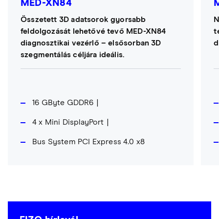
MED-XN84
Összetett 3D adatsorok gyorsabb
N
feldolgozását lehetővé tevő MED-XN84
t
diagnosztikai vezérlő – elsősorban 3D
d
szegmentálás céljára ideális.
16 GByte GDDR6
4 x Mini DisplayPort
Bus System PCI Express 4.0 x8