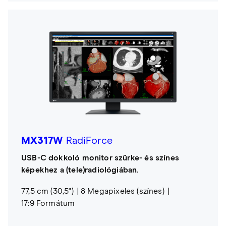
MX317W
RadiForce
USB-C dokkoló monitor szürke- és színes
képekhez a (tele)radiológiában.
77,5 cm (30,5")
8 Megapixeles (színes)
17:9 Formátum