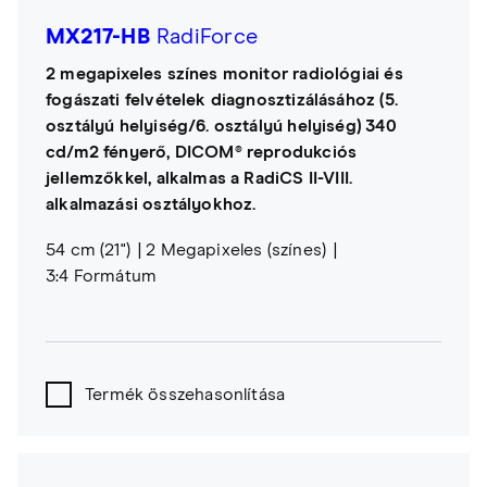
MX217-HB
RadiForce
2 megapixeles színes monitor radiológiai és
fogászati felvételek diagnosztizálásához (5.
osztályú helyiség/6. osztályú helyiség) 340
cd/m2 fényerő, DICOM® reprodukciós
jellemzőkkel, alkalmas a RadiCS II-VIII.
alkalmazási osztályokhoz.
54 cm (21")
2 Megapixeles (színes)
3:4 Formátum
Termék összehasonlítása