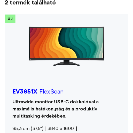
2 termék található
ÚJ
EV3851X
FlexScan
Ultrawide monitor USB-C dokkolóval a
maximális hatékonyság és a produktív
multitasking érdekében.
95,3 cm (37,5")
3840 x 1600