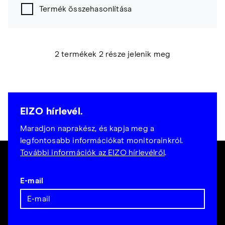
Termék összehasonlítása
2 termékek 2 része jelenik meg
EIZO hírlevél.
Maradjon naprakész, és kapja meg a
legfontosabb információkat monitorainkról.
További információk az EIZO hírlevélről
.
E-mail