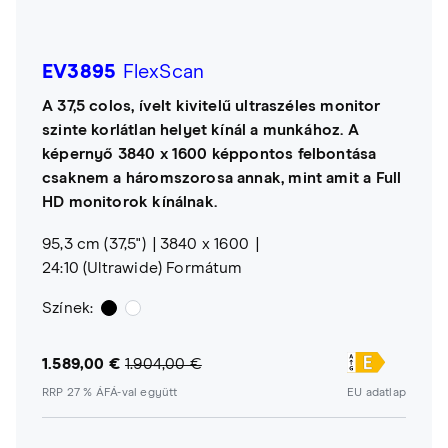
EV3895
FlexScan
A 37,5 colos, ívelt kivitelű ultraszéles monitor
szinte korlátlan helyet kínál a munkához. A
képernyő 3840 x 1600 képpontos felbontása
csaknem a háromszorosa annak, mint amit a Full
HD monitorok kínálnak.
95,3 cm (37,5")
3840 x 1600
24:10 (Ultrawide) Formátum
Színek:
1.589,00 €
1.904,00 €
RRP 27 % ÁFÁ-val együtt
EU adatlap