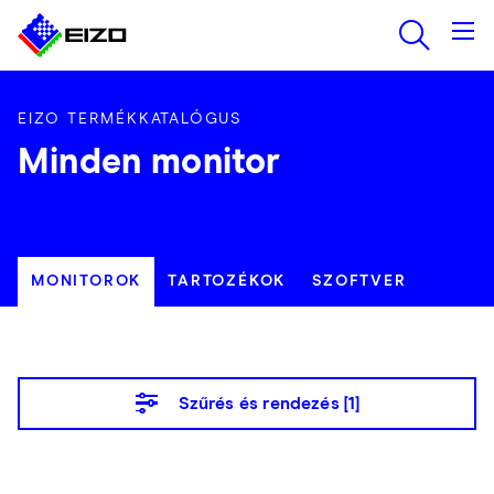
EIZO TERMÉKKATALÓGUS
Minden monitor
MONITOROK
TARTOZÉKOK
SZOFTVER
Szűrés és rendezés [
1
]