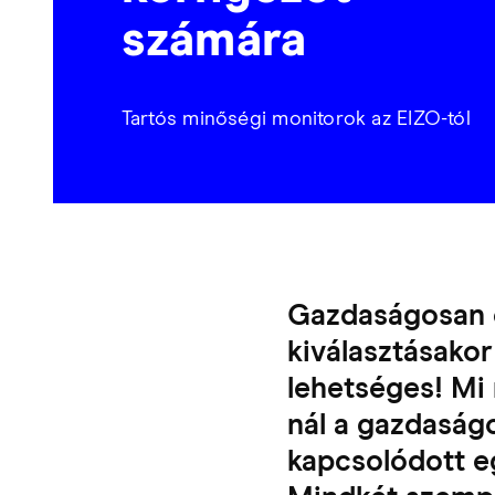
számára
Tartós minőségi monitorok az EIZO-tól
Gazdaságosan é
kiválasztásakor
lehetséges! Mi
nál a gazdaság
kapcsolódott e