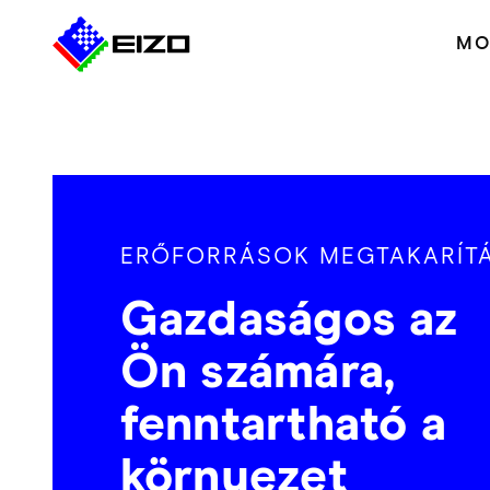
MO
ERŐFORRÁSOK MEGTAKARÍT
Gazdaságos az
Ön számára,
fenntartható a
környezet