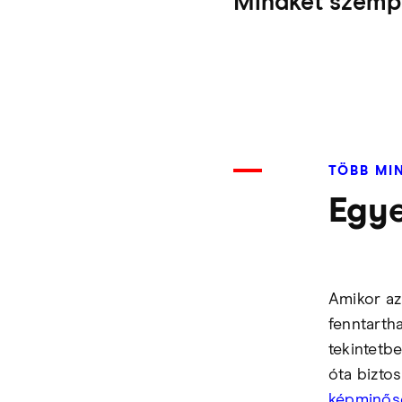
Mindkét szempo
TÖBB MIN
Egye
Amikor az
fenntarth
tekintetb
óta biztos
képminős