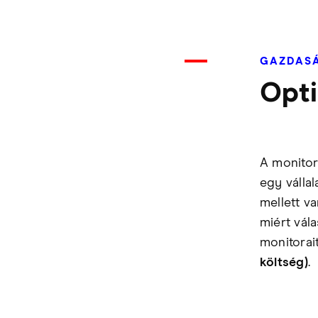
GAZDASÁ
Opti
A monitor
egy válla
mellett v
miért vála
monitorai
költség)
.