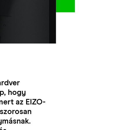
ardver
ép, hogy
mert az EIZO-
 szorosan
ymásnak.