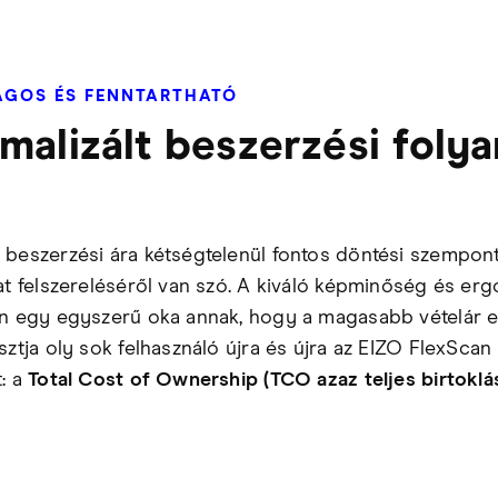
GOS ÉS FENNTARTHATÓ
malizált beszerzési foly
 beszerzési ára kétségtelenül fontos döntési szempont
lat felszereléséről van szó. A kiváló képminőség és er
an egy egyszerű oka annak, hogy a magasabb vételár e
sztja oly sok felhasználó újra és újra az EIZO FlexScan
t: a
Total Cost of Ownership (TCO azaz teljes birtoklá