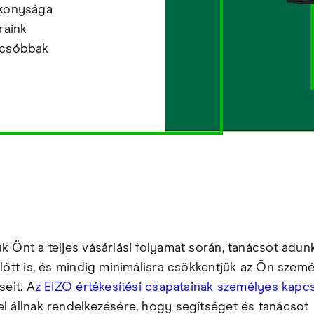
ékonysága
raink
lcsóbbak
k Önt a teljes vásárlási folyamat során, tanácsot adun
előtt is, és mindig minimálisra csökkentjük az Ön szem
seit. A
z EIZO értékesítési csapatainak személyes kapcs
l állnak rendelkezésére, hogy segítséget és tanácsot