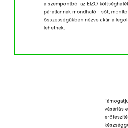
a szempontból az EIZO költséghat
páratlannak mondható - sőt, monito
összességükben nézve akár a lego
lehetnek.
Támogatju
vásárlás 
erőfeszíté
készségge