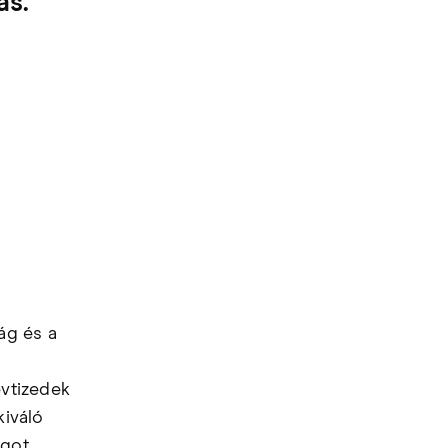
ás.
ág és a
évtizedek
kiváló
got.