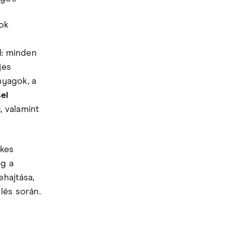
ok
l: minden
jes
nyagok, a
el
l
, valamint
ékes
eg a
ehajtása,
lés során.