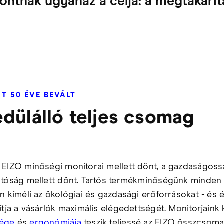
ntnak ugyanaz a célja: a megtakarít
T 50 ÉVE BEVÁLT
dülálló teljes csomag
 EIZO minőségi monitorai mellett dönt, a gazdaságoss
atóság mellett dönt. Tartós termékminőségünk minden
en kíméli az ökológiai és gazdasági erőforrásokat - és 
ítja a vásárlók maximális elégedettségét. Monitorjaink 
ége
és
ergonómiája
teszik teljessé az EIZO összcsoma