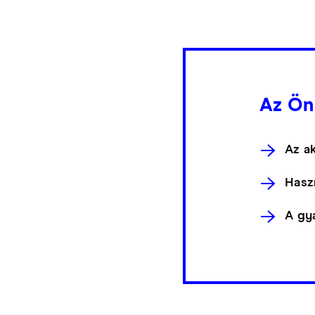
Az Ön
Az ak
Hasz
A gy