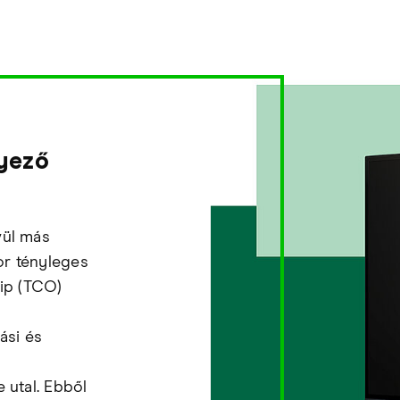
nyező
vül más
or tényleges
hip (TCO)
ási és
 utal. Ebből