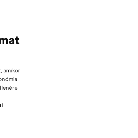
amat
, amikor
gonómia
llenére
si