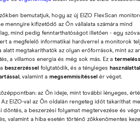
zőkben bemutatjuk, hogy az új EIZO FlexScan monitor
e mennyire kifizetődő az Ön vállalata számára mind
lag, mind pedig fenntarthatóságot illetően - egy szóva
ert a megfelelő informatikai hardverrel a monitorok tel
a alatt megtakaríthatók az olyan erőforrások, mint az a
tés, a villamos energia és még sok más. Ez a
termeléss
 a
beszerzéssel
folytatódik, és a tényleges
használatta
artással
, valamint a
megsemmisítéssel
ér véget.
középpontban: az Ön ideje, mint további lényeges, ért
. Az EIZO-val az Ön oldalán rengeteg időt takaríthat m
i döntés, a beszerzési folyamat megtervezése és végr
és, valamint a hiba esetén történő zökkenőmentes keze