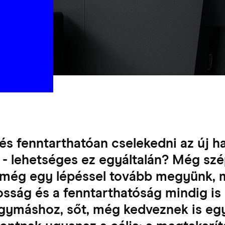
s fenntarthatóan cselekedni az új h
 - lehetséges ez egyáltalán? Még sz
 még egy lépéssel tovább megyünk, 
osság és a fenntarthatóság mindig is
gymáshoz, sőt, még kedveznek is eg