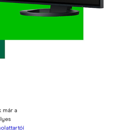
k már a
élyes
olattartói