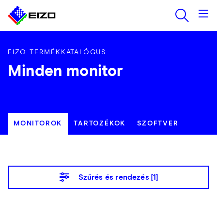
EIZO TERMÉKKATALÓGUS
Minden monitor
MONITOROK
TARTOZÉKOK
SZOFTVER
Szűrés és rendezés [
1
]