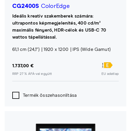
CG2400S
ColorEdge
Ideális kreatív szakemberek számára:
ultrapontos képmegjelenítés, 400 cd/m²
maximális fényerő, HDR-célok és USB-C 70
wattos tápellátással.
61,1 cm (24,1")
1920 x 1200
IPS (Wide Gamut)
1.737,00 €
RRP 27 % ÁFÁ-val együtt
EU adatlap
Termék összehasonlítása