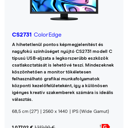
CS2731
ColorEdge
A hihetetlenül pontos képmegjelenítést és
nagyfokú színhűséget nyújtó CS2731 modell C
típusú USB-aljzata a legkorszerűbb eszközök
csatlakoztatását is lehetővé teszi. Mindezeknek
köszönhetően a monitor tökéletesen
felhasználható grafikai munkafolyamatok
központi kezelőfelületeként, így a különösen
igényes kreatív szakemberek számára is ideális
választás.
68,5 cm (27")
2560 x 1440
IPS (Wide Gamut)
1.077,02 €
1.212,00 €