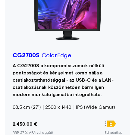
CG2700S
ColorEdge
A CG2700S a kompromisszumok nélküli
pontosságot és kényelmet kombinálja a
csatlakoztathatósággal - az USB-C és a LAN-
csatlakozásnak köszönhetően bármilyen
modern munkafolyamatba integrálható.
68,5 cm (27")
2560 x 1440
IPS (Wide Gamut)
2.450,00 €
RRP 27 % ÁFÁ-val együtt
EU adatlap