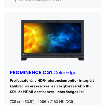
PROMINENCE CG1
ColorEdge
Professzionális HDR-referenciamonitor integrált
kalibrációs érzékelővel és a legkorszerűbb IP-,
SDI- és HDMI-csatlakozási lehetőségekkel.
77,5 cm (30,5")
4096 x 2160 (4K DCI)