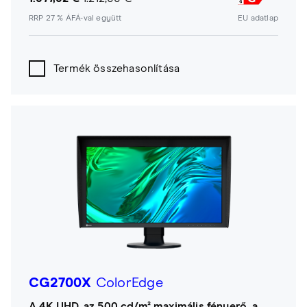
RRP 27 % ÁFÁ-val együtt
EU adatlap
Termék összehasonlítása
CG2700X
ColorEdge
A 4K UHD, az 500 cd/m² maximális fényerő, a