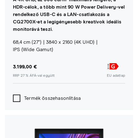
HDR-célok, a több mint 90 W Power Delivery-vel
rendelkező USB-C és a LAN-csatlakozás a
CG2700X-et a legigényesebb kreatívok ideális
monitorává teszi.
68,4 cm (27")
3840 x 2160 (4K UHD)
IPS (Wide Gamut)
3.199,00 €
RRP 27 % ÁFÁ-val együtt
EU adatlap
Termék összehasonlítása