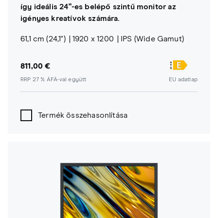
így ideális 24"-es belépő szintű monitor az
igényes kreatívok számára.
61,1 cm (24,1")
1920 x 1200
IPS (Wide Gamut)
811,00 €
RRP 27 % ÁFÁ-val együtt
EU adatlap
Termék összehasonlítása