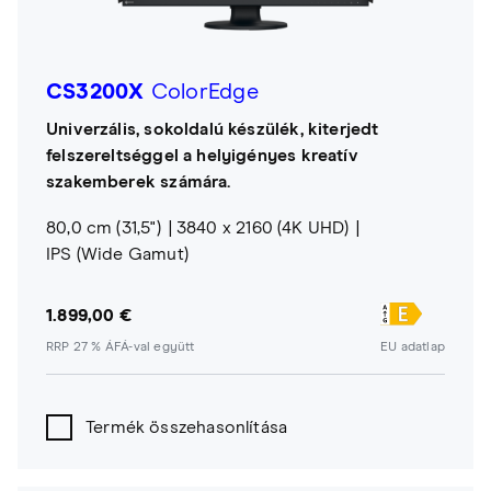
CS3200X
ColorEdge
Univerzális, sokoldalú készülék, kiterjedt
felszereltséggel a helyigényes kreatív
szakemberek számára.
80,0 cm (31,5")
3840 x 2160 (4K UHD)
IPS (Wide Gamut)
1.899,00 €
RRP 27 % ÁFÁ-val együtt
EU adatlap
Termék összehasonlítása