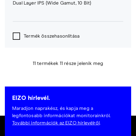
Dual Layer IPS (Wide Gamut, 10 Bit)
Termék összehasonlítása
11 termékek 11 része jelenik meg
EIZO hírlevél.
Maradjon naprakész, és kapja meg a
legfontosabb információkat monitorainkról.
További információk az EIZO hírlevélről
.