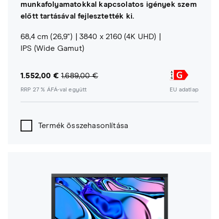
munkafolyamatokkal kapcsolatos igények szem
előtt tartásával fejlesztették ki.
68,4 cm (26,9")
3840 x 2160 (4K UHD)
IPS (Wide Gamut)
1.552,00 €
1.689,00 €
RRP 27 % ÁFÁ-val együtt
EU adatlap
Termék összehasonlítása