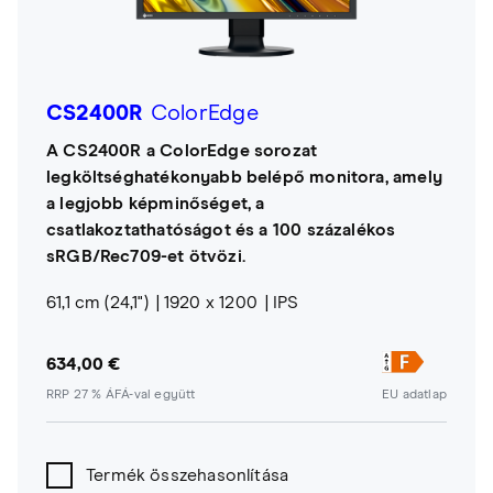
CS2400R
ColorEdge
A CS2400R a ColorEdge sorozat
legköltséghatékonyabb belépő monitora, amely
a legjobb képminőséget, a
csatlakoztathatóságot és a 100 százalékos
sRGB/Rec709-et ötvözi.
61,1 cm (24,1")
1920 x 1200
IPS
634,00 €
RRP 27 % ÁFÁ-val együtt
EU adatlap
Termék összehasonlítása