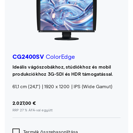
CG2400SV
ColorEdge
Ideális vágószobákhoz, stúdiókhoz és mobil
produkciókhoz 3G-SDI és HDR támogatással.
61,1 cm (24,1")
1920 x 1200
IPS (Wide Gamut)
2.027,00 €
RRP 27 % ÁFÁ-val együtt
Termék összehasonlítása