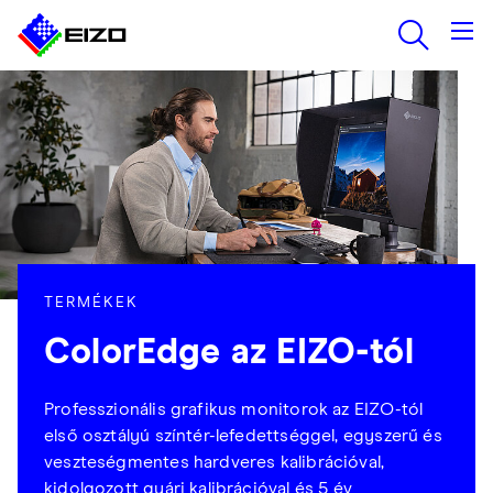
TERMÉKEK
ColorEdge az EIZO-tól
Professzionális grafikus monitorok az EIZO-tól
első osztályú színtér-lefedettséggel, egyszerű és
veszteségmentes hardveres kalibrációval,
kidolgozott gyári kalibrációval és 5 év