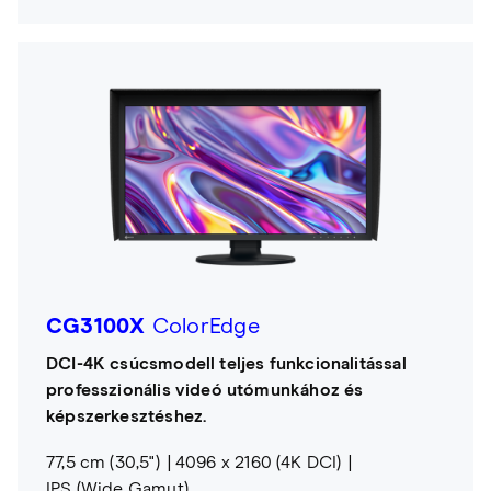
CG3100X
ColorEdge
DCI-4K csúcsmodell teljes funkcionalitással
professzionális videó utómunkához és
képszerkesztéshez.
77,5 cm (30,5")
4096 x 2160 (4K DCI)
IPS (Wide Gamut)