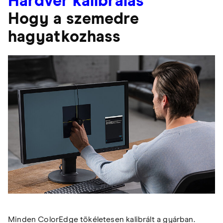
Hardver kalibrálás
Hogy a szemedre
hagyatkozhass
Minden ColorEdge tökéletesen kalibrált a gyárban.