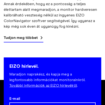
Annak érdekében, hogy ez a pontosság a teljes
élettartam alatt megmaradjon, a monitor hardveresen
kalibrálható veszteség nélkül az ingyenes EIZO
ColorNavigator szoftver segítségével. Így ugyanaz a
kép még sok éven át ugyanúgy fog kinézni.
Tudjon meg többet
EIZO hírlevél.
Maradjon naprakész, és kapja meg a
legfontosabb információkat monitorainkról.
További információk az EIZO hírlevélről
.
E-mail