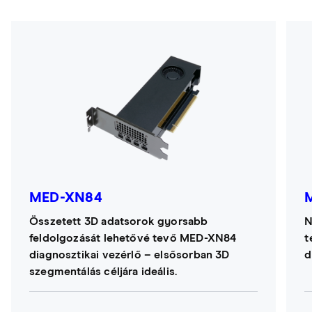
MED-XN84
Összetett 3D adatsorok gyorsabb
N
feldolgozását lehetővé tevő MED-XN84
t
diagnosztikai vezérlő – elsősorban 3D
d
szegmentálás céljára ideális.