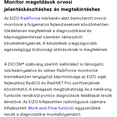
Monitor megoldások orvosi
jelentéskészítéshez és megtekintéshez
Az EIZO
RadiForce
márkanév alatt bemutatott orvosi
monitorai a folyamatos fejlesztéseknek köszönhetően
tökéletesen megfelelnek a diagnosztikával és
képmegjelenítéssel szemben támasztott
követelményeknek. A készülékek a legszigorúbb
egészségügyi biztonsági előírásoknak is megfelelnek.
A DICOM® szabvány szerinti kalibrálást is támogató,
szürkeárnyalatos és színes RadiForce monitorok
kiemelkedően lenyűgöző képminősége az EIZO saját
fejlesztésű RadiCS és RadiNET Pro szoftverjeinek
köszönhető. A kimagasló megbízhatóság és a hatékony
funkciók rendkívül pontos diagnózisok felállítását teszik
lehetővé. Az EIZO kifejezetten radiológusok számára
kifejlesztett
Work-and-Flow funkciói
egyszerűbbé
teszik a diagnosztikai munkafolyamatot.