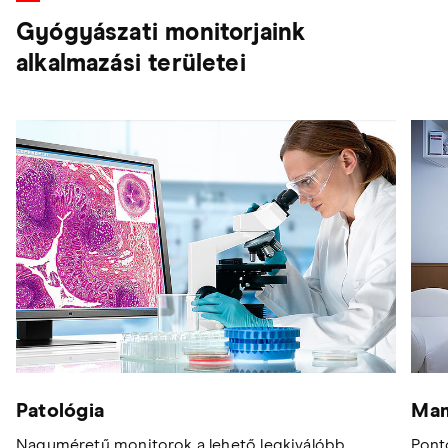
Gyógyászati monitorjaink
alkalmazási területei
Patológia
Mam
Nagyméretű monitorok a lehető legkiválóbb
Pont