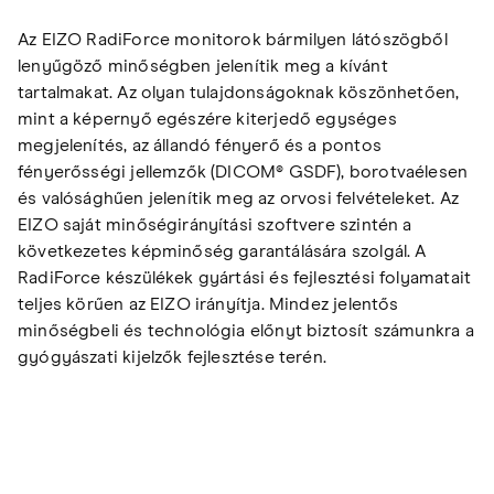
Az EIZO RadiForce monitorok bármilyen látószögből
lenyűgöző minőségben jelenítik meg a kívánt
tartalmakat. Az olyan tulajdonságoknak köszönhetően,
mint a képernyő egészére kiterjedő egységes
megjelenítés, az állandó fényerő és a pontos
fényerősségi jellemzők (DICOM® GSDF), borotvaélesen
és valósághűen jelenítik meg az orvosi felvételeket. Az
EIZO saját minőségirányítási szoftvere szintén a
következetes képminőség garantálására szolgál. A
RadiForce készülékek gyártási és fejlesztési folyamatait
teljes körűen az EIZO irányítja. Mindez jelentős
minőségbeli és technológia előnyt biztosít számunkra a
gyógyászati kijelzők fejlesztése terén.