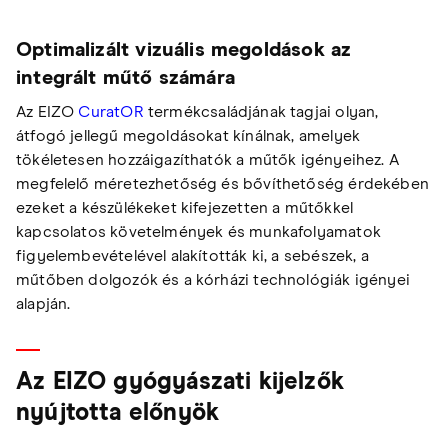
Optimalizált vizuális megoldások az
integrált műtő számára
Az EIZO
CuratOR
termékcsaládjának tagjai olyan,
átfogó jellegű megoldásokat kínálnak, amelyek
tökéletesen hozzáigazíthatók a műtők igényeihez. A
megfelelő méretezhetőség és bővíthetőség érdekében
ezeket a készülékeket kifejezetten a műtőkkel
kapcsolatos követelmények és munkafolyamatok
figyelembevételével alakították ki, a sebészek, a
műtőben dolgozók és a kórházi technológiák igényei
alapján.
Az EIZO gyógyászati kijelzők
nyújtotta előnyök