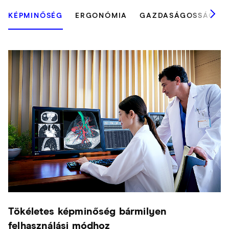
KÉPMINŐSÉG
ERGONÓMIA
GAZDASÁGOSSÁG
Tökéletes képminőség bármilyen
felhasználási módhoz