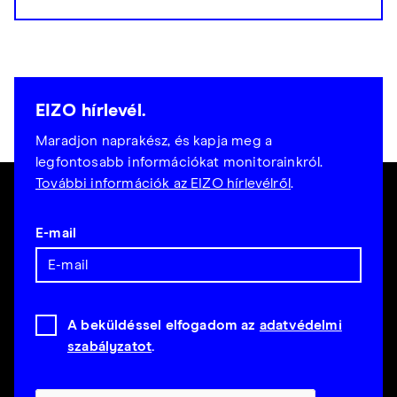
EIZO hírlevél.
Maradjon naprakész, és kapja meg a
legfontosabb információkat monitorainkról.
További információk az EIZO hírlevélről
.
E-mail
A beküldéssel elfogadom az
adatvédelmi
szabályzatot
.