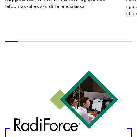
felbontással és színdifferenciálással
nyúj
diag