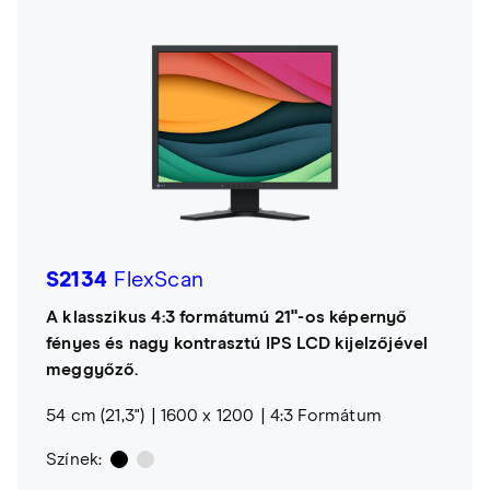
S2134
FlexScan
A klasszikus 4:3 formátumú 21"-os képernyő
fényes és nagy kontrasztú IPS LCD kijelzőjével
meggyőző.
54 cm (21,3")
1600 x 1200
4:3 Formátum
Színek: