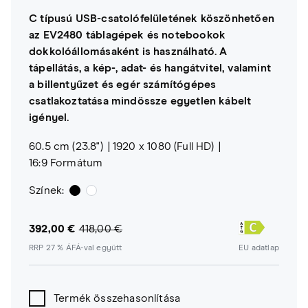
C típusú USB-csatolófelületének köszönhetően
az EV2480 táblagépek és notebookok
dokkolóállomásaként is használható. A
tápellátás, a kép-, adat- és hangátvitel, valamint
a billentyűzet és egér számítógépes
csatlakoztatása mindössze egyetlen kábelt
igényel.
60.5 cm (23.8")
1920 x 1080 (Full HD)
16:9 Formátum
Színek:
392,00 €
418,00 €
RRP 27 % ÁFÁ-val együtt
EU adatlap
Termék összehasonlítása