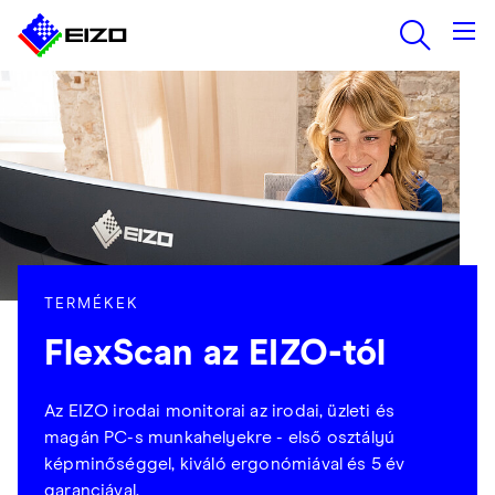
TERMÉKEK
FlexScan az EIZO-tól
Az EIZO irodai monitorai az irodai, üzleti és
magán PC-s munkahelyekre - első osztályú
képminőséggel, kiváló ergonómiával és 5 év
garanciával.