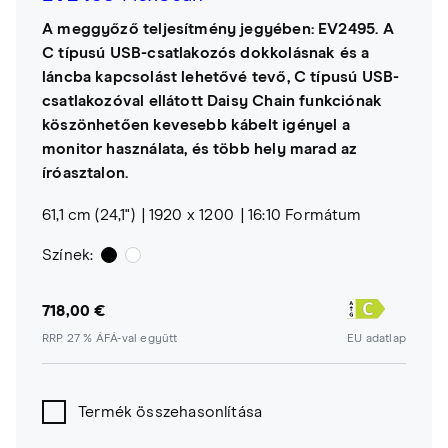
A meggyőző teljesítmény jegyében: EV2495. A
C típusú USB-csatlakozós dokkolásnak és a
láncba kapcsolást lehetővé tevő, C típusú USB-
csatlakozóval ellátott Daisy Chain funkciónak
köszönhetően kevesebb kábelt igényel a
monitor használata, és több hely marad az
íróasztalon.
61,1 cm (24,1")
1920 x 1200
16:10 Formátum
Színek:
718,00 €
RRP 27 % ÁFÁ-val együtt
EU adatlap
Termék összehasonlítása