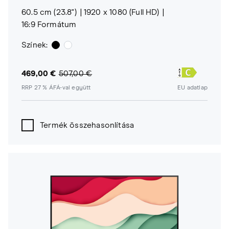
60.5 cm (23.8")
1920 x 1080 (Full HD)
16:9 Formátum
Színek:
469,00 €
507,00 €
RRP 27 % ÁFÁ-val együtt
EU adatlap
Termék összehasonlítása