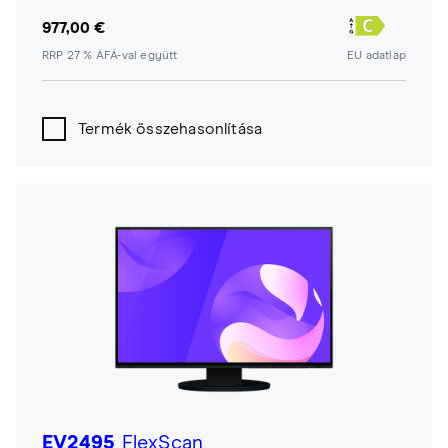
977,00 €
RRP 27 % ÁFÁ-val együtt
EU adatlap
Termék összehasonlítása
EV2495
FlexScan