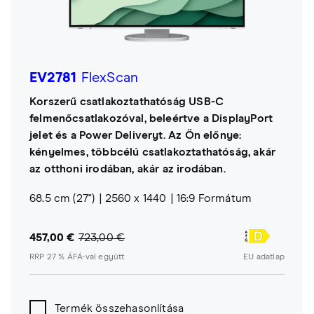
EV2781
FlexScan
Korszerű csatlakoztathatóság USB-C
felmenőcsatlakozóval, beleértve a DisplayPort
jelet és a Power Deliveryt. Az Ön előnye:
kényelmes, többcélú csatlakoztathatóság, akár
az otthoni irodában, akár az irodában.
68.5 cm (27")
2560 x 1440
16:9 Formátum
457,00 €
723,00 €
RRP 27 % ÁFÁ-val együtt
EU adatlap
Termék összehasonlítása