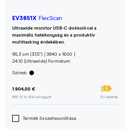
EV3851X
FlexScan
Ultrawide monitor USB-C dokkolóval a
maximális hatékonyság és a produktív
multitasking érdekében.
95,3 cm (37,5")
3840 x 1600
24:10 (Ultrawide) Formátum
Színek:
1.904,00 €
RRP 27 % ÁFÁ-val együtt
EU adatlap
Termék összehasonlítása