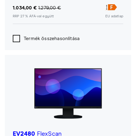
1.034,00 €
1.279,00 €
RRP 27 % ÁFÁ-val együtt
EU adatlap
Termék összehasonlítása
EV2480
FlexScan