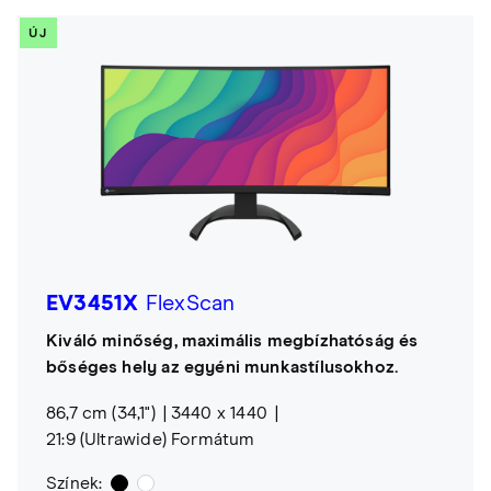
ÚJ
EV3451X
FlexScan
Kiváló minőség, maximális megbízhatóság és
bőséges hely az egyéni munkastílusokhoz.
86,7 cm (34,1")
3440 x 1440
21:9 (Ultrawide) Formátum
Színek: