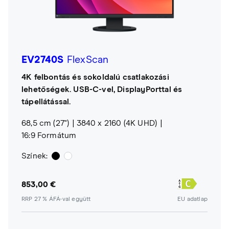
EV2740S
FlexScan
4K felbontás és sokoldalú csatlakozási
lehetőségek. USB-C-vel, DisplayPorttal és
tápellátással.
68,5 cm (27")
3840 x 2160 (4K UHD)
16:9 Formátum
Színek:
853,00 €
RRP 27 % ÁFÁ-val együtt
EU adatlap