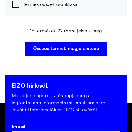
Termék összehasonlítása
15 termékek 22 része jelenik meg
Összes termék megjelenítése
EIZO hírlevél.
Maradjon naprakész, és kapja meg a
legfontosabb információkat monitorainkról.
További információk az EIZO hírlevélről
.
E-mail