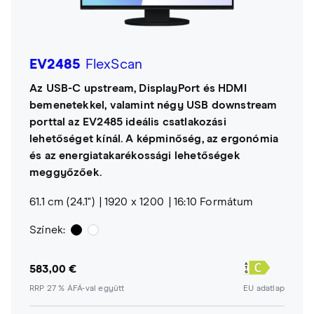
EV2485
FlexScan
Az USB-C upstream, DisplayPort és HDMI
bemenetekkel, valamint négy USB downstream
porttal az EV2485 ideális csatlakozási
lehetőséget kínál. A képminőség, az ergonómia
és az energiatakarékossági lehetőségek
meggyőzőek.
61.1 cm (24.1")
1920 x 1200
16:10 Formátum
Színek:
583,00 €
RRP 27 % ÁFÁ-val együtt
EU adatlap