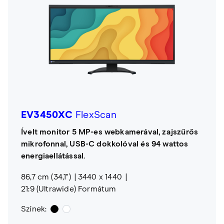
EV3450XC
FlexScan
Ívelt monitor 5 MP-es webkamerával, zajszűrős
mikrofonnal, USB-C dokkolóval és 94 wattos
energiaellátással.
86,7 cm (34,1")
3440 x 1440
21:9 (Ultrawide) Formátum
Színek: