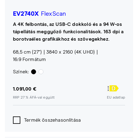
EV2740X
FlexScan
A 4K felbontás, az USB-C dokkoló és a 94 W-os
tápellátás meggyőző funkcionalitások. 163 dpi a
borotvaéles grafikákhoz és szövegekhez.
68,5 cm (27")
3840 x 2160 (4K UHD)
16:9 Formátum
Színek:
1.091,00 €
RRP 27 % ÁFÁ-val együtt
EU adatlap
Termék összehasonlítása