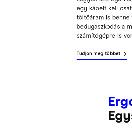
egy kábelt kell csa
töltőáram is benne 
bedugaszkodás a mú
számítógépre is von
Tudjon meg többet
Erg
Egy