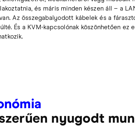
tlakoztatnia, és máris minden készen áll – a LA
van. Az összegabalyodott kábelek és a fárasztó
lté. És a KVM-kapcsolónak köszönhetően ez e
atkozik.
onómia
szerűen nyugodt mun