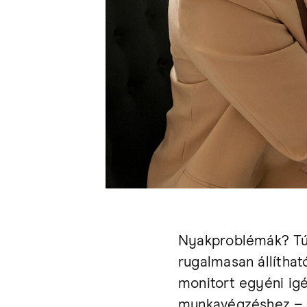
Nyakproblémák? Túl
rugalmasan állíthat
monitort egyéni igé
munkavégzéshez – b