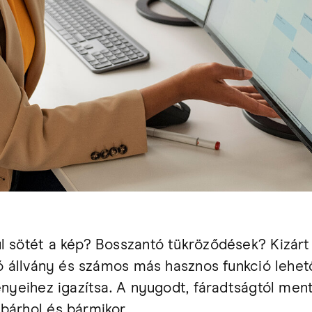
 sötét a kép? Bosszantó tükröződések? Kizárt
ó állvány és számos más hasznos funkció lehet
nyeihez igazítsa. A nyugodt, fáradtságtól men
árhol és bármikor.