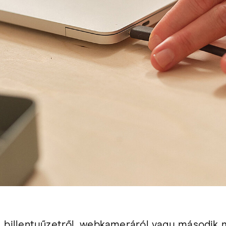
, billentyűzetről, webkameráról vagy második 