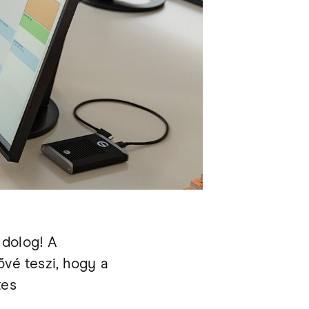
 dolog! A
ővé teszi, hogy a
tes