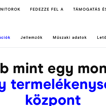
NITOROK
FEDEZZE FEL A
TÁMOGATÁS ÉS
ációk
Jellemzők
Műszaki adatok
Let
b mint egy mon
y termelékenys
központ