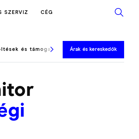
 SZERVIZ
CÉG
öltések és támogatás
Árak és kereskedők
Tesztjelentések
itor
égi