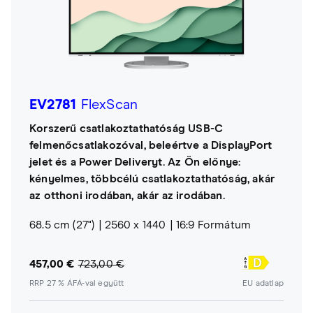
EV2781
FlexScan
Korszerű csatlakoztathatóság USB-C
felmenőcsatlakozóval, beleértve a DisplayPort
jelet és a Power Deliveryt. Az Ön előnye:
kényelmes, többcélú csatlakoztathatóság, akár
az otthoni irodában, akár az irodában.
68.5 cm (27")
2560 x 1440
16:9 Formátum
457,00 €
723,00 €
RRP 27 % ÁFÁ-val együtt
EU adatlap