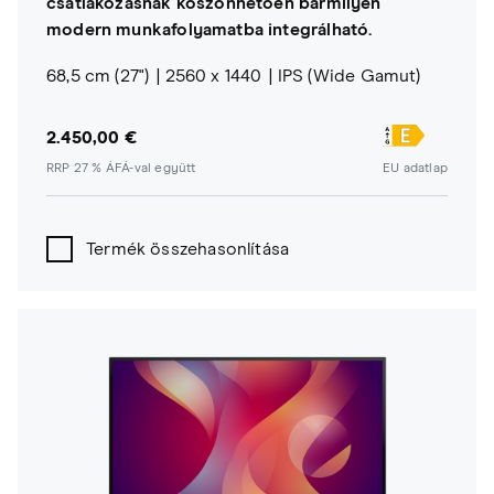
csatlakozásnak köszönhetően bármilyen
modern munkafolyamatba integrálható.
68,5 cm (27")
2560 x 1440
IPS (Wide Gamut)
2.450,00 €
RRP 27 % ÁFÁ-val együtt
EU adatlap
Termék összehasonlítása