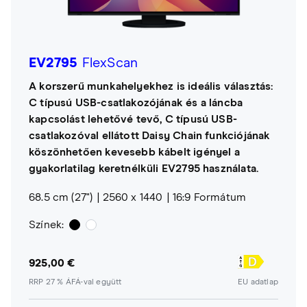
EV2795
FlexScan
A korszerű munkahelyekhez is ideális választás:
C típusú USB-csatlakozójának és a láncba
kapcsolást lehetővé tevő, C típusú USB-
csatlakozóval ellátott Daisy Chain funkciójának
köszönhetően kevesebb kábelt igényel a
gyakorlatilag keretnélküli EV2795 használata.
68.5 cm (27")
2560 x 1440
16:9 Formátum
Színek:
925,00 €
RRP 27 % ÁFÁ-val együtt
EU adatlap