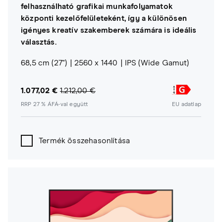
felhasználható grafikai munkafolyamatok
központi kezelőfelületeként, így a különösen
igényes kreatív szakemberek számára is ideális
választás.
68,5 cm (27")
2560 x 1440
IPS (Wide Gamut)
1.077,02 €
1.212,00 €
RRP 27 % ÁFÁ-val együtt
EU adatlap
Termék összehasonlítása