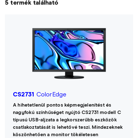
5 termék található
CS2731
ColorEdge
A hihetetlenül pontos képmegjelenítést és
nagyfokú színhűséget nyújtó CS2731 modell C
típusú USB-aljzata a legkorszerűbb eszközök
csatlakoztatását is lehetővé teszi. Mindezeknek
köszönhetően a monitor tökéletesen