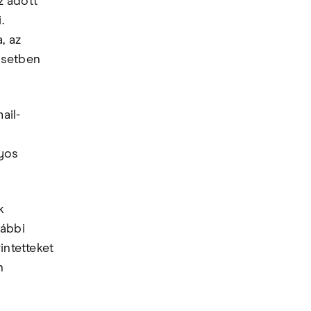
z adott
.
, az
esetben
ail-
lyos
k
lábbi
intetteket
n