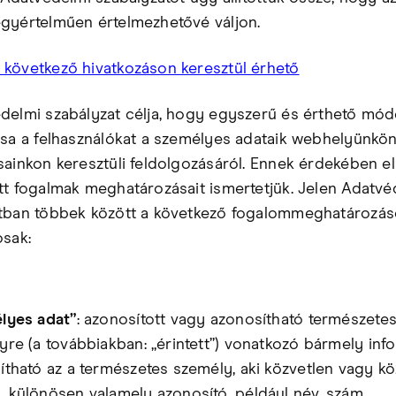
gyértelműen értelmezhetővé váljon.
következő hivatkozáson keresztül érhető
delmi szabályzat célja, hogy egyszerű és érthető mó
ssa a felhasználókat a személyes adataik webhelyünkö
sainkon keresztüli feldolgozásáról. Ennek érdekében e
tt fogalmak meghatározásait ismertetjük. Jelen Adatvé
tban többek között a következő fogalommeghatározá
osak:
lyes adat”
: azonosított vagy azonosítható természete
yre (a továbbiakban: „érintett”) vonatkozó bármely inf
ítható az a természetes személy, aki közvetlen vagy kö
 különösen valamely azonosító, például név, szám,