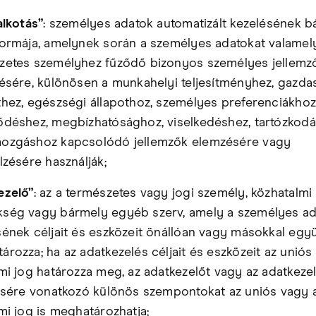
alkotás”
: személyes adatok automatizált kezelésének b
formája, amelynek során a személyes adatokat valamel
zetes személyhez fűződő bizonyos személyes jellemz
lésére, különösen a munkahelyi teljesítményhez, gazda
thez, egészségi állapothoz, személyes preferenciákhoz
ődéshez, megbízhatósághoz, viselkedéshez, tartózkodá
ozgáshoz kapcsolódó jellemzők elemzésére vagy
lzésére használják;
ezelő”
: az a természetes vagy jogi személy, közhatalmi 
ség vagy bármely egyéb szerv, amely a személyes a
sének céljait és eszközeit önállóan vagy másokkal együ
rozza; ha az adatkezelés céljait és eszközeit az uniós
ami jog határozza meg, az adatkezelőt vagy az adatkeze
lésére vonatkozó különös szempontokat az uniós vagy 
mi jog is meghatározhatja;