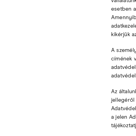
vállalatun
esetben a
Amennyibe
adatkezel
kikérjük a
A személy
címének v
adatvédel
adatvédelm
Az általun
jellegéről
Adatvédel
a jelen Ad
tájékoztat