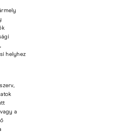
ármely
y
ők
sági
,
si helyhez
szerv,
datok
tt
 vagy a
lő
a