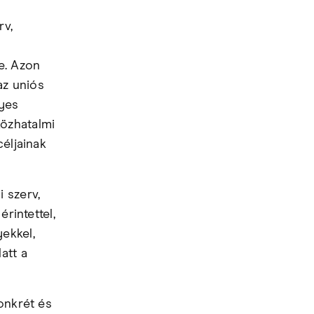
rv,
-e. Azon
az uniós
lyes
közhatalmi
céljainak
i szerv,
rintettel,
ekkel,
att a
konkrét és