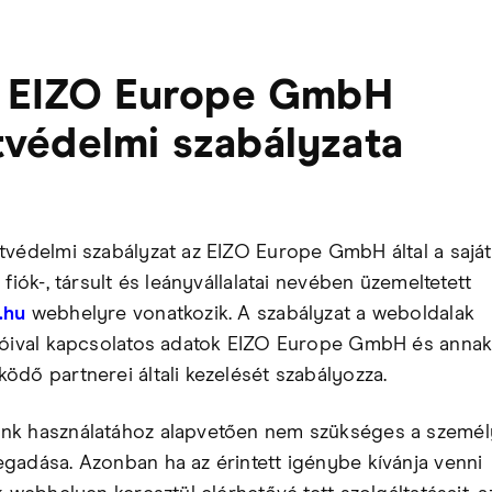
z EIZO Europe GmbH
védelmi szabályzata
tvédelmi szabályzat az EIZO Europe GmbH által a sajá
 fiók-, társult és leányvállalatai nevében üzemeltetett
.hu
webhelyre vonatkozik. A szabályzat a weboldalak
lóival kapcsolatos adatok EIZO Europe GmbH és anna
ödő partnerei általi kezelését szabályozza.
nk használatához alapvetően nem szükséges a szemé
gadása. Azonban ha az érintett igénybe kívánja venni