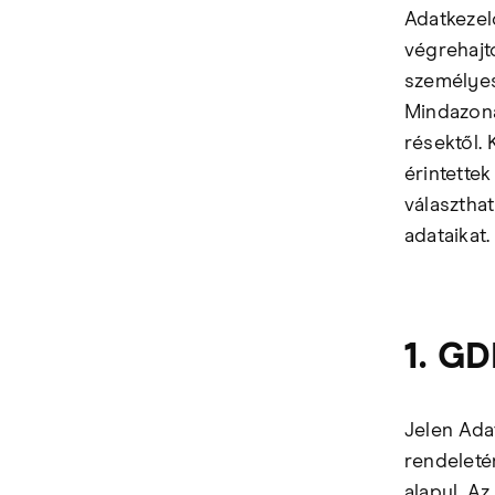
Adatkezel
végrehajt
személyes
Mindazoná
résektől.
érintette
választha
adataikat.
1. GD
Jelen Ada
rendeleté
alapul. A