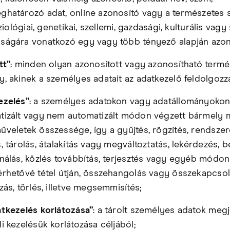
ghatározó adat, online azonosító vagy a természetes
fiziológiai, genetikai, szellemi, gazdasági, kulturális vagy
ságára vonatkozó egy vagy több tényező alapján azon
tt”
: minden olyan azonosított vagy azonosítható term
y, akinek a személyes adatait az adatkezelő feldolgozz
ezelés”
: a személyes adatokon vagy adatállományoko
tizált vagy nem automatizált módon végzett bármely 
űveletek összessége, így a gyűjtés, rögzítés, rendszer
, tárolás, átalakítás vagy megváltoztatás, lekérdezés, b
ználás, közlés továbbítás, terjesztés vagy egyéb módon
érhetővé tétel útján, összehangolás vagy összekapcsol
zás, törlés, illetve megsemmisítés;
atkezelés korlátozása”
: a tárolt személyes adatok meg
i kezelésük korlátozása céljából;