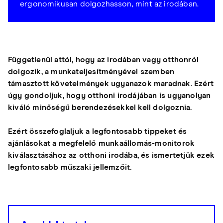
ergonomikusan dolgozhasson, mint az irodában.
Függetlenül attól, hogy az irodában vagy otthonról
dolgozik, a munkateljesítményével szemben
támasztott követelmények ugyanazok maradnak. Ezért
úgy gondoljuk, hogy otthoni irodájában is ugyanolyan
kiváló minőségű berendezésekkel kell dolgoznia.
Ezért összefoglaljuk a legfontosabb tippeket és
ajánlásokat a megfelelő munkaállomás-monitorok
kiválasztásához az otthoni irodába, és ismertetjük ezek
legfontosabb műszaki jellemzőit.