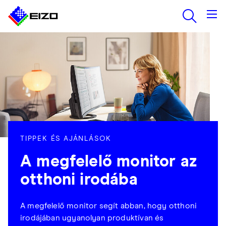
TIPPEK ÉS AJÁNLÁSOK
A megfelelő monitor az
otthoni irodába
A megfelelő monitor segít abban, hogy otthoni
irodájában ugyanolyan produktívan és