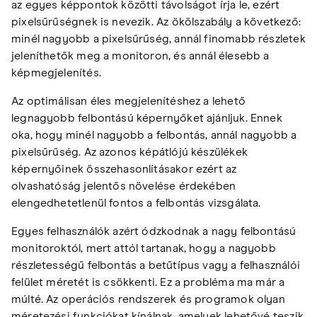
az egyes képpontok közötti távolságot írja le, ezért
pixelsűrűségnek is nevezik. Az ökölszabály a következő:
minél nagyobb a pixelsűrűség, annál finomabb részletek
jeleníthetők meg a monitoron, és annál élesebb a
képmegjelenítés.
Az optimálisan éles megjelenítéshez a lehető
legnagyobb felbontású képernyőket ajánljuk. Ennek
oka, hogy minél nagyobb a felbontás, annál nagyobb a
pixelsűrűség. Az azonos képátlójú készülékek
képernyőinek összehasonlításakor ezért az
olvashatóság jelentős növelése érdekében
elengedhetetlenül fontos a felbontás vizsgálata.
Egyes felhasználók azért ódzkodnak a nagy felbontású
monitoroktól, mert attól tartanak, hogy a nagyobb
részletességű felbontás a betűtípus vagy a felhasználói
felület méretét is csökkenti. Ez a probléma ma már a
múlté. Az operációs rendszerek és programok olyan
méretezési funkciókat kínálnak, amelyek lehetővé teszik