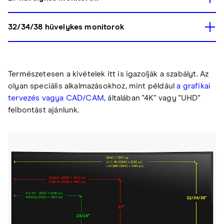
32/34/38 hüvelykes monitorok
Természetesen a kivételek itt is igazolják a szabályt. Az
olyan speciális alkalmazásokhoz, mint például
a grafikai
tervezés vagy
a CAD/CAM,
általában "4K" vagy "UHD"
felbontást ajánlunk.