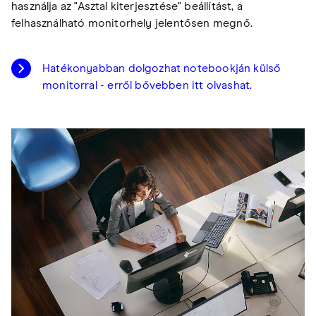
használja az "Asztal kiterjesztése" beállítást, a
felhasználható monitorhely jelentősen megnő.
Hatékonyabban dolgozhat notebookján külső
monitorral - erről bővebben itt olvashat.