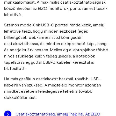
munkaállomását. A maximális csatlakoztathatóságnak
köszönhetően az EIZO monitorok pontosan ezt teszik
lehetővé.
Számos modellünk USB-C porttal rendelkezik, amely
lehetővé teszi, hogy minden eszközét (egér,
billentyűzet, webkamera stb.) könnyedén
csatlakoztathassa, és minden elképzelhető kép-, hang-
és adatjelet átvihessen. Mellesleg a laptopjához többé
nincs szüksége külön tápegységre: a notebook
tápellátása egyúttal USB-C kábelen keresztül is
biztosított.
Ha más grafikus csatlakozót használ, további USB-
kábelre van szükség. A megfelelő monitor azonban
mindkét esetben feleslegessé teheti a további
dokkolóállomást.
Csatlakoztathatóság, amely inspirál. Az EIZO