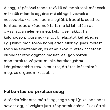
A nagy képátlóval rendelkező külső monitorok már csak
méretük miatt is egyértelmű előnyt élveznek a
notebookokkal szemben: a legtöbb irodai feladathoz
fontos, hogy a képernyő tartalma jól láthatóan és
olvashatóan jelenjen meg, különösen akkor, ha
különböző programokkal több feladatot kell elvégezni.
Egy külső monitoron könnyedén elfér egymás mellett
több alkalmazásablak, és az ablakok jól áttekinthetően
elrendezhetők egymás mellett. Az ilyen asztali
monitorokkal végzett munka hatékonyabbá,
kényelmesebbé teszi a munkát, értékes időt takarít
meg, és ergonomikusabb is.
Felbontás és pixelsűrűség
A részletfelbontás mértékegysége a ppi (pixel per inch),
azaz az egy hüvelykre jutó képpontok száma. Ez az érték