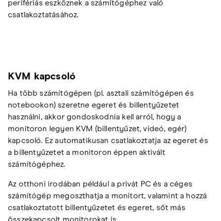
perifériás eszköznek a számítógéphez való
csatlakoztatásához.
KVM kapcsoló
Ha több számítógépen (pl. asztali számítógépen és
notebookon) szeretne egeret és billentyűzetet
használni, akkor gondoskodnia kell arról, hogy a
monitoron legyen KVM (billentyűzet, videó, egér)
kapcsoló. Ez automatikusan csatlakoztatja az egeret és
a billentyűzetet a monitoron éppen aktivált
számítógéphez.
Az otthoni irodában például a privát PC és a céges
számítógép megoszthatja a monitort, valamint a hozzá
csatlakoztatott billentyűzetet és egeret, sőt más
összekapcsolt monitorokat is.