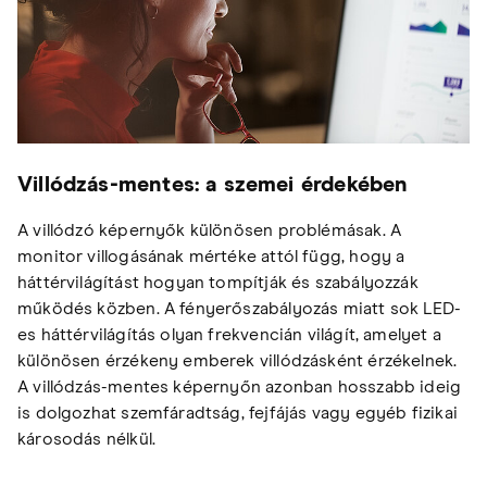
Villódzás-mentes: a szemei érdekében
A villódzó képernyők különösen problémásak. A
monitor villogásának mértéke attól függ, hogy a
háttérvilágítást hogyan tompítják és szabályozzák
működés közben. A fényerőszabályozás miatt sok LED-
es háttérvilágítás olyan frekvencián világít, amelyet a
különösen érzékeny emberek villódzásként érzékelnek.
A villódzás-mentes képernyőn azonban hosszabb ideig
is dolgozhat szemfáradtság, fejfájás vagy egyéb fizikai
károsodás nélkül.