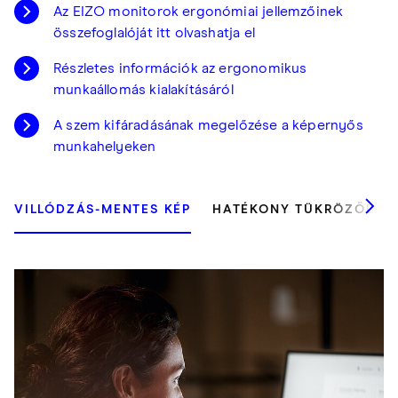
Az EIZO monitorok ergonómiai jellemzőinek
összefoglalóját itt olvashatja el
Részletes információk az ergonomikus
munkaállomás kialakításáról
A szem kifáradásának megelőzése a képernyős
munkahelyeken
VILLÓDZÁS-MENTES KÉP
HATÉKONY TÜKRÖZŐDÉS