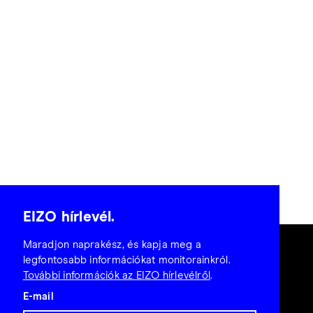
EIZO hírlevél.
Maradjon naprakész, és kapja meg a
legfontosabb információkat monitorainkról.
További információk az EIZO hírlevélről
.
E-mail