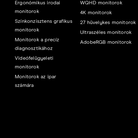
Ergonómikus irodai
WQHD monitorok
monitorok
4K monitorok
Színkonzisztens grafikus
27 hüvelykes monitorok
monitorok
Ultraszéles monitorok
Monitorok a precíz
AdobeRGB monitorok
diagnosztikához
Videófelügyeleti
monitorok
Monitorok az ipar
számára