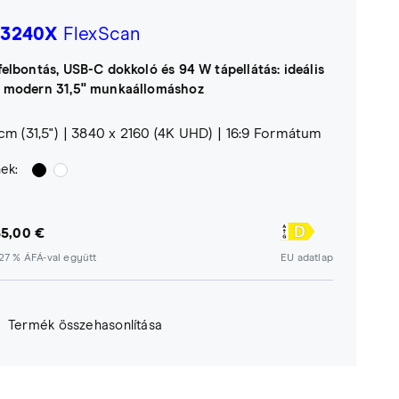
3240X
FlexScan
felbontás, USB-C dokkoló és 94 W tápellátás: ideális
 modern 31,5" munkaállomáshoz
cm (31,5")
3840 x 2160 (4K UHD)
16:9 Formátum
nek:
85,00 €
27 % ÁFÁ-val együtt
EU adatlap
Termék összehasonlítása