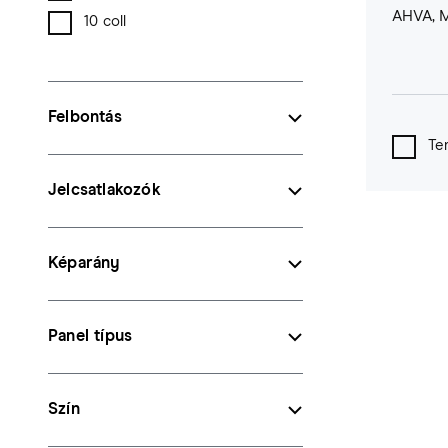
AHVA, M
10 coll
Felbontás
Te
Jelcsatlakozók
Képarány
Panel típus
Szín