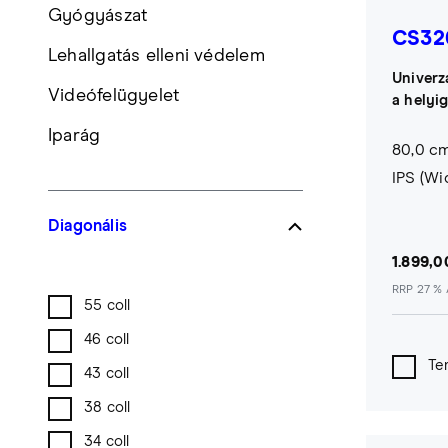
Gyógyászat
CS32
Lehallgatás elleni védelem
Univerzá
Videófelügyelet
a helyi
Iparág
80,0 cm
IPS (W
Diagonális
1.899,0
RRP 27 % 
55 coll
46 coll
Te
43 coll
38 coll
34 coll