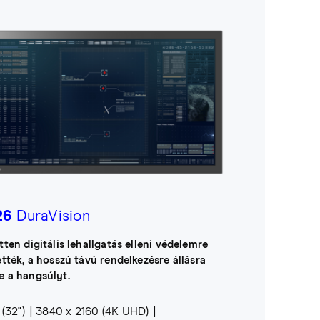
26
DuraVision
tten digitális lehallgatás elleni védelemre
ették, a hosszú távú rendelkezésre állásra
e a hangsúlyt.
(32")
3840 x 2160 (4K UHD)