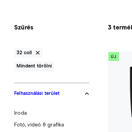
Szűrés
3 termék
32 coll
ÚJ
Mindent törölni
Felhasználási terület
Iroda
Fotó, videó & grafika