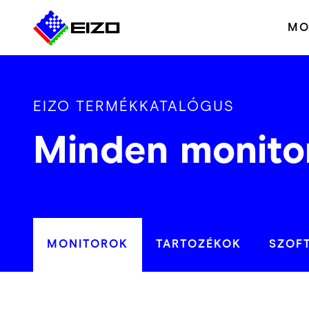
MO
EIZO TERMÉKKATALÓGUS
Minden monito
MONITOROK
TARTOZÉKOK
SZOF