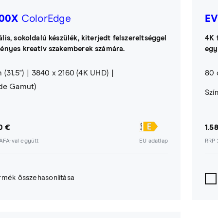
00X
ColorEdge
EV
lis, sokoldalú készülék, kiterjedt felszereltséggel
4K 
gényes kreatív szakemberek számára.
egy
 (31,5")
3840 x 2160 (4K UHD)
80 
ide Gamut)
Szí
0 €
1.5
ÁFÁ-val együtt
EU adatlap
RRP 
rmék összehasonlítása