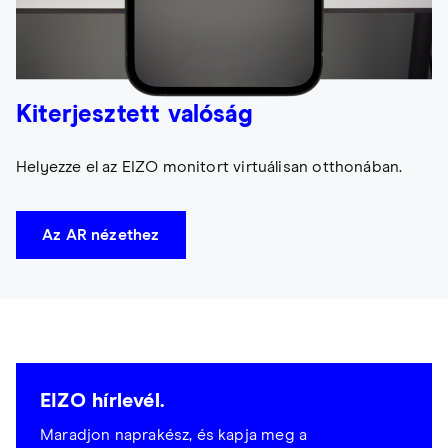
Kiterjesztett valóság
Helyezze el az EIZO monitort virtuálisan otthonában.
Az AR nézethez
EIZO hírlevél.
Maradjon naprakész, és kapja meg a