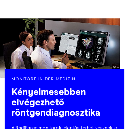
MONITORE IN DER MEDIZIN
Kényelmesebben
elvégezhető
röntgendiagnosztika
A RadiForce monitorok jelentős terhet vesznek le