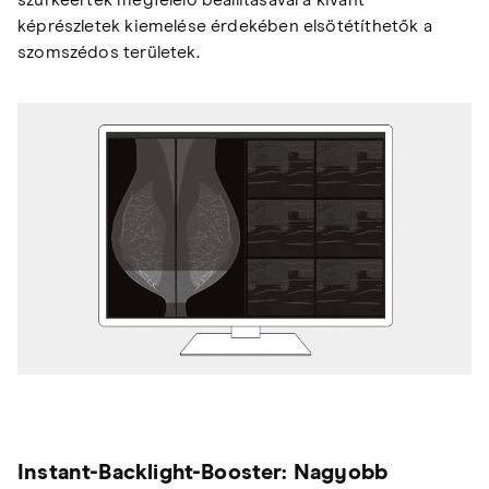
szürkeérték megfelelő beállításával a kívánt
képrészletek kiemelése érdekében elsötétíthetők a
szomszédos területek.
Instant-Backlight-Booster: Nagyobb