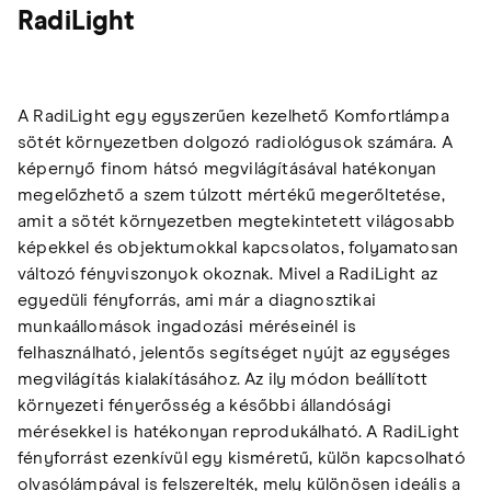
RadiLight
A RadiLight egy egyszerűen kezelhető Komfortlámpa
sötét környezetben dolgozó radiológusok számára. A
képernyő finom hátsó megvilágításával hatékonyan
megelőzhető a szem túlzott mértékű megerőltetése,
amit a sötét környezetben megtekintetett világosabb
képekkel és objektumokkal kapcsolatos, folyamatosan
változó fényviszonyok okoznak. Mivel a RadiLight az
egyedüli fényforrás, ami már a diagnosztikai
munkaállomások ingadozási méréseinél is
felhasználható, jelentős segítséget nyújt az egységes
megvilágítás kialakításához. Az ily módon beállított
környezeti fényerősség a későbbi állandósági
mérésekkel is hatékonyan reprodukálható. A RadiLight
fényforrást ezenkívül egy kisméretű, külön kapcsolható
olvasólámpával is felszerelték, mely különösen ideális a