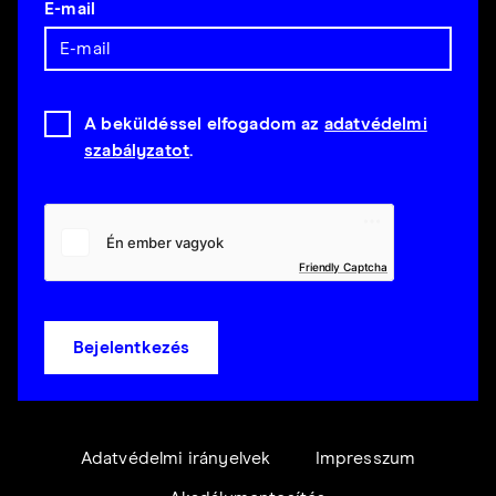
E-mail
A beküldéssel elfogadom az
adatvédelmi
szabályzatot
.
Friendly Captcha
Bejelentkezés
Adatvédelmi irányelvek
Impresszum