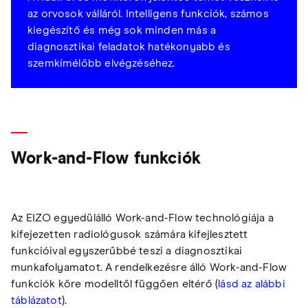
az orvosok válláról. Intelligens funkciók, számos
kiegészítő és még sok minden más a
diagnosztikai feladatok hatékonyabb és
szemkímélőbb elvégzéséhez.
Work-and-Flow funkciók
Az EIZO egyedülálló Work-and-Flow technológiája a
kifejezetten radiológusok számára kifejlesztett
funkcióival egyszerűbbé teszi a diagnosztikai
munkafolyamatot. A rendelkezésre álló Work-and-Flow
funkciók köre modelltől függően eltérő (
lásd az alábbi
táblázatot
).