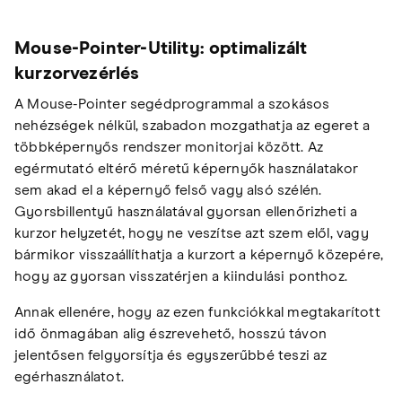
Mouse-Pointer-Utility: optimalizált
kurzorvezérlés
A Mouse-Pointer segédprogrammal a szokásos
nehézségek nélkül, szabadon mozgathatja az egeret a
többképernyős rendszer monitorjai között. Az
egérmutató eltérő méretű képernyők használatakor
sem akad el a képernyő felső vagy alsó szélén.
Gyorsbillentyű használatával gyorsan ellenőrizheti a
kurzor helyzetét, hogy ne veszítse azt szem elől, vagy
bármikor visszaállíthatja a kurzort a képernyő közepére,
hogy az gyorsan visszatérjen a kiindulási ponthoz.
Annak ellenére, hogy az ezen funkciókkal megtakarított
idő önmagában alig észrevehető, hosszú távon
jelentősen felgyorsítja és egyszerűbbé teszi az
egérhasználatot.