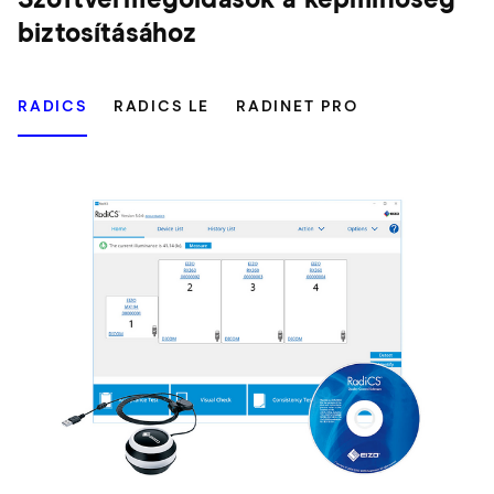
Szoftvermegoldások a képminőség
biztosításához
RADICS
RADICS LE
RADINET PRO