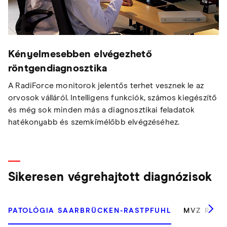
Kényelmesebben elvégezhető
röntgendiagnosztika
A RadiForce monitorok jelentős terhet vesznek le az
orvosok válláról. Intelligens funkciók, számos kiegészítő
és még sok minden más a diagnosztikai feladatok
hatékonyabb és szemkímélőbb elvégzéséhez.
Sikeresen végrehajtott diagnózisok
PATOLÓGIA SAARBRÜCKEN-RASTPFUHL
MVZ RADI