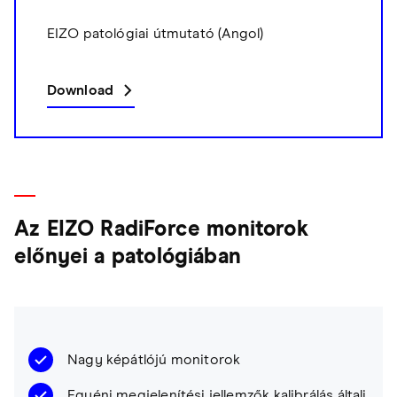
EIZO patológiai útmutató (Angol)
Download
Az EIZO RadiForce monitorok
előnyei a patológiában
Nagy képátlójú monitorok
Egyéni megjelenítési jellemzők kalibrálás általi