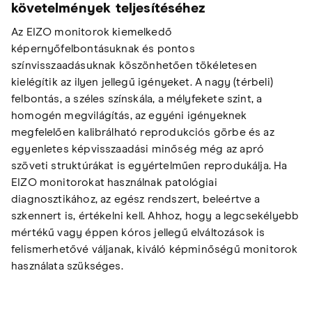
követelmények teljesítéséhez
Az EIZO monitorok kiemelkedő
képernyőfelbontásuknak és pontos
színvisszaadásuknak köszönhetően tökéletesen
kielégítik az ilyen jellegű igényeket. A nagy (térbeli)
felbontás, a széles színskála, a mélyfekete szint, a
homogén megvilágítás, az egyéni igényeknek
megfelelően kalibrálható reprodukciós görbe és az
egyenletes képvisszaadási minőség még az apró
szöveti struktúrákat is egyértelműen reprodukálja. Ha
EIZO monitorokat használnak patológiai
diagnosztikához, az egész rendszert, beleértve a
szkennert is, értékelni kell. Ahhoz, hogy a legcsekélyebb
mértékű vagy éppen kóros jellegű elváltozások is
felismerhetővé váljanak, kiváló képminőségű monitorok
használata szükséges.