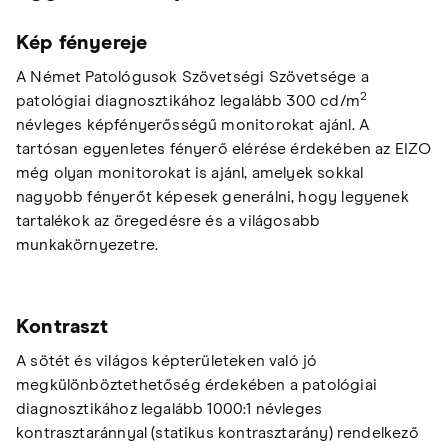
Kép fényereje
A Német Patológusok Szövetségi Szövetsége a
2
patológiai diagnosztikához legalább 300 cd/m
névleges képfényerősségű monitorokat ajánl. A
tartósan egyenletes fényerő elérése érdekében az EIZO
még olyan monitorokat is ajánl, amelyek sokkal
nagyobb fényerőt képesek generálni, hogy legyenek
tartalékok az öregedésre és a világosabb
munkakörnyezetre.
Kontraszt
A sötét és világos képterületeken való jó
megkülönböztethetőség érdekében a patológiai
diagnosztikához legalább 1000:1 névleges
kontrasztaránnyal (statikus kontrasztarány) rendelkező