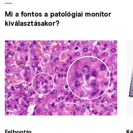
Mi a fontos a patológiai monitor
kiválasztásakor?
Felbontás
Ké