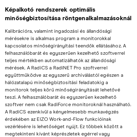
Képalkotó rendszerek optimális
minőségbiztosítása röntgenalkalmazásoknál
Kalibrációra, valamint ingadozási és állandósági
mérésekre is alkalmas program a monitorokkal
kapcsolatos minőségirányítási teendők ellátásához. A
felhasználóbarát és egyszerűen kezelhető szoftverrel
teljes mértékben automatizálhatók az állandósági
mérések. A RadiCS a RadiNET Pro szoftverrel
együttműködve az egyszerű archiválástól egészen a
hálózatalapú minőségbiztosítási feladatokig a
monitorok teljes körű minőségirányítását lehetővé
teszi. A felhasználóbarát és egyszerűen kezelhető
szoftver nem csak RadiForce monitoroknál használható.
A RadiCS ezenkívül a kényelmesebb munkavégzés
érdekében az EIZO Work-and-Flow funkcióinak
vezérlésére is lehetőséget nyújt. Ez többek között a
megtekinteni kívánt képrészletek egérrel vagy