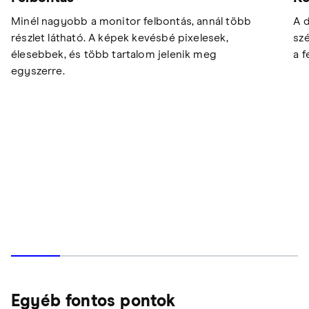
Minél nagyobb a monitor felbontás, annál több
A d
részlet látható. A képek kevésbé pixelesek,
szé
élesebbek, és több tartalom jelenik meg
a f
egyszerre.
Egyéb fontos pontok