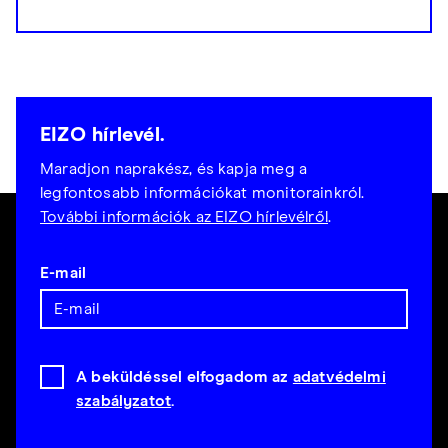
EIZO hírlevél.
Maradjon naprakész, és kapja meg a
legfontosabb információkat monitorainkról.
További információk az EIZO hírlevélről
.
E-mail
A beküldéssel elfogadom az
adatvédelmi
szabályzatot
.