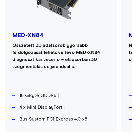
MED-XN84
Összetett 3D adatsorok gyorsabb
N
feldolgozását lehetővé tevő MED-XN84
t
diagnosztikai vezérlő – elsősorban 3D
d
szegmentálás céljára ideális.
16 GByte GDDR6
4 x Mini DisplayPort
Bus System PCI Express 4.0 x8