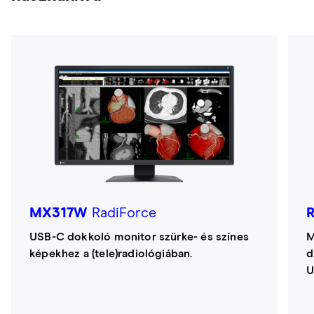
MX317W
RadiForce
USB-C dokkoló monitor szürke- és színes
M
képekhez a (tele)radiológiában.
d
U