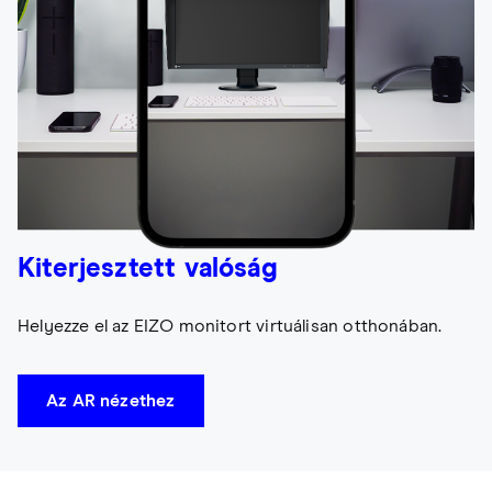
Kiterjesztett valóság
Helyezze el az EIZO monitort virtuálisan otthonában.
Az AR nézethez