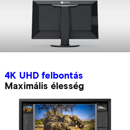
4K UHD felbontás
Maximális élesség