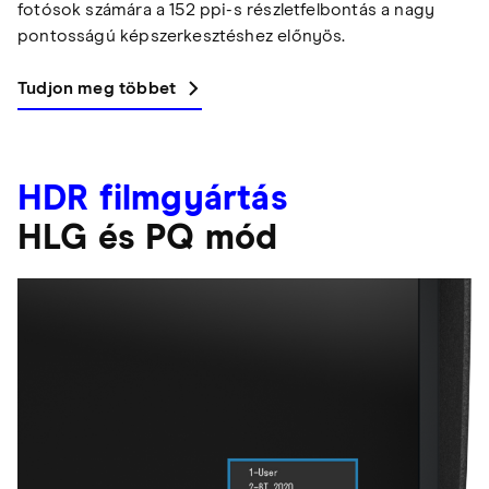
fotósok számára a 152 ppi-s részletfelbontás a nagy
pontosságú képszerkesztéshez előnyös.
Tudjon meg többet
HDR filmgyártás
HLG és PQ mód