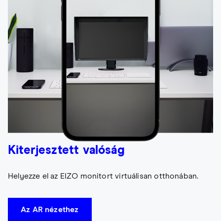
Kiterjesztett valóság
Helyezze el az EIZO monitort virtuálisan otthonában.
Az AR nézethez