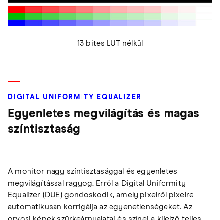
13 bites LUT nélkül
DIGITAL UNIFORMITY EQUALIZER
Egyenletes megvilágítás és magas
színtisztaság
A monitor nagy színtisztasággal és egyenletes
megvilágítással ragyog. Erről a Digital Uniformity
Equalizer (DUE) gondoskodik, amely pixelről pixelre
automatikusan korrigálja az egyenetlenségeket. Az
orvosi képek szürkeárnyalatai és színei a kijelző teljes