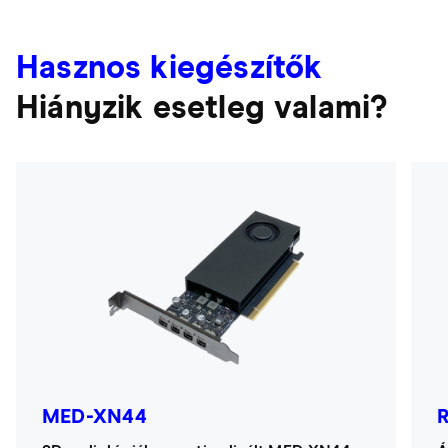
Hasznos kiegészítők
Hiányzik esetleg valami?
MED-XN44
R