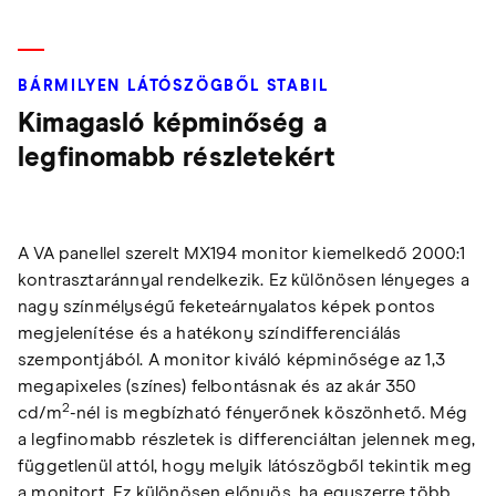
BÁRMILYEN LÁTÓSZÖGBŐL STABIL
Kimagasló képminőség a
legfinomabb részletekért
A VA panellel szerelt MX194 monitor kiemelkedő 2000:1
kontrasztaránnyal rendelkezik. Ez különösen lényeges a
nagy színmélységű feketeárnyalatos képek pontos
megjelenítése és a hatékony színdifferenciálás
szempontjából. A monitor kiváló képminősége az 1,3
megapixeles (színes) felbontásnak és az akár 350
2
cd/m
-nél is megbízható fényerőnek köszönhető. Még
a legfinomabb részletek is differenciáltan jelennek meg,
függetlenül attól, hogy melyik látószögből tekintik meg
a monitort. Ez különösen előnyös, ha egyszerre több