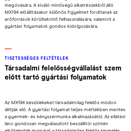
megóvására. A kiváló minőségű alkatrészekből álló
MX194 előállításakor különös figyelmet fordítanak az
erőforrások körültekintő felhasználására, valamint a
gyártási folyamatok gondos kidolgozására.
TISZTESSÉGES FELTÉTELEK
Társadalmi felelősségvállalást szem
előtt tartó gyártási folyamatok
Az MX194 készülékeket társadalmilag felelős módon
állítják elő. A gyártási folyamat teljes mértékben mentes
a gyermek- és kényszermunka alkalmazásától. Az ellátási
lánc gondosan megválasztott beszállítói szintén
elkötelezték magukat a társadalmilag felelős termelés