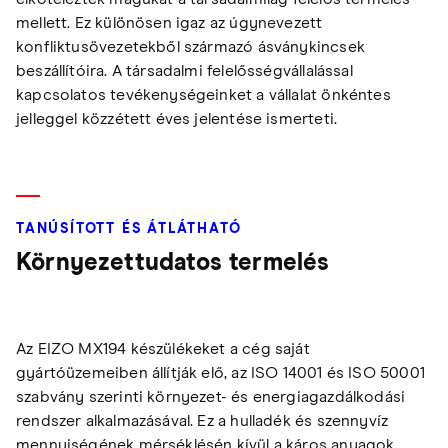
mellett. Ez különösen igaz az úgynevezett
konfliktusövezetekből származó ásványkincsek
beszállítóira. A társadalmi felelősségvállalással
kapcsolatos tevékenységeinket a vállalat önkéntes
jelleggel közzétett éves jelentése ismerteti.
TANÚSÍTOTT ÉS ÁTLÁTHATÓ
Környezettudatos termelés
Az EIZO MX194 készülékeket a cég saját
gyártóüzemeiben állítják elő, az ISO 14001 és ISO 50001
szabvány szerinti környezet- és energiagazdálkodási
rendszer alkalmazásával. Ez a hulladék és szennyvíz
mennyiségének mérséklésén kívül a káros anyagok