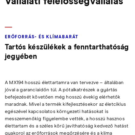
Vállalati felelősségvállalás
ERŐFORRÁS- ÉS KLÍMABARÁT
Tartós készülékek a fenntarthatóság
jegyében
A MX194 hosszú élettartamra van tervezve – általában
jóval a garanciaidőn túl. A pótalkatrészek a gyártás
befejezését követően még hosszú évekig elérhetők
maradnak. Mivel a termék kifejlesztésekor az életciklus
egészével kapcsolatos környezeti hatásokat is
messzemenőkig figyelembe vették, a hosszú hasznos
élettartam és a széles körű javíthatóság kedvező hatást
gyakorol az erőforrások megőrzésére és a klíma