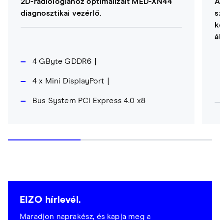
2D-radiológiához optimalizált MED-XN44
Á
diagnosztikai vezérlő.
s
k
á
4 GByte GDDR6
4 x Mini DisplayPort
Bus System PCI Express 4.0 x8
EIZO hírlevél.
Maradjon naprakész, és kapja meg a