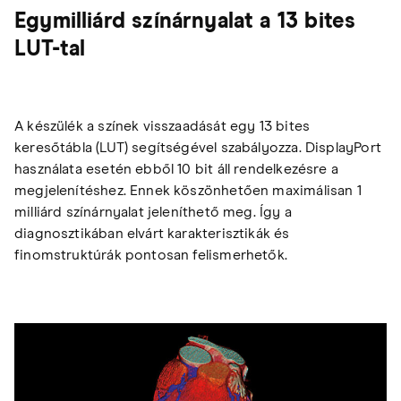
Egymilliárd színárnyalat a 13 bites
LUT-tal
A készülék a színek visszaadását egy 13 bites
keresőtábla (LUT) segítségével szabályozza. DisplayPort
használata esetén ebből 10 bit áll rendelkezésre a
megjelenítéshez. Ennek köszönhetően maximálisan 1
milliárd színárnyalat jeleníthető meg. Így a
diagnosztikában elvárt karakterisztikák és
finomstruktúrák pontosan felismerhetők.