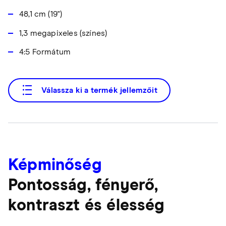
48,1 cm (19")
1,3 megapixeles (színes)
4:5 Formátum
Válassza ki a termék jellemzőit
Képminőség
Pontosság, fényerő,
kontraszt és élesség