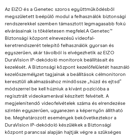
Az EIZO és a Genetec szoros együttműködésből
megszületett beépülő modul a felhasználók biztonsági
rendszerekkel szemben támasztott legmagasabb fokú
elvárásainak is tökéletesen megfelel.A Genetec™
Biztonsági központ elnevezésű videofal-
keretrendszerét telepítő felhasználók gyorsan és
egyszerűen, akár távolból is elvégezhetik az EIZO
DuraVision IP-dekódoló monitorok beállításait és
kezelését. A Biztonsági központ kezelőfelületét használó
kezelőszemélyzet tagjainak a beállítások célmonitoron
keresztüli alkalmazásához mindössze „húzd és ejtsd”
módszerrel be kell húzniuk a kívánt pozícióba a
regisztrált videokamerával készített felvételt. A
megjelenítendő videofelvételek száma és elrendezése
szintén egyszerűen, ugyanezen a képernyőn állítható
be. Meghatározott események bekövetkeztekor a
DuraVision IP-dekódoló készülékek a Biztonsági
központ parancsai alapján hajtják végre a szükséges