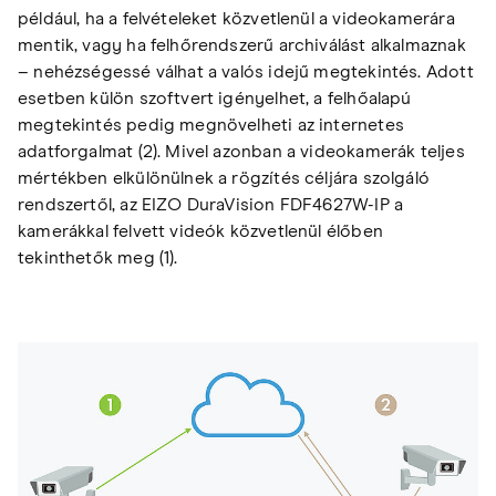
például, ha a felvételeket közvetlenül a videokamerára
mentik, vagy ha felhőrendszerű archiválást alkalmaznak
– nehézségessé válhat a valós idejű megtekintés. Adott
esetben külön szoftvert igényelhet, a felhőalapú
megtekintés pedig megnövelheti az internetes
adatforgalmat (2). Mivel azonban a videokamerák teljes
mértékben elkülönülnek a rögzítés céljára szolgáló
rendszertől, az EIZO DuraVision FDF4627W-IP a
kamerákkal felvett videók közvetlenül élőben
tekinthetők meg (1).