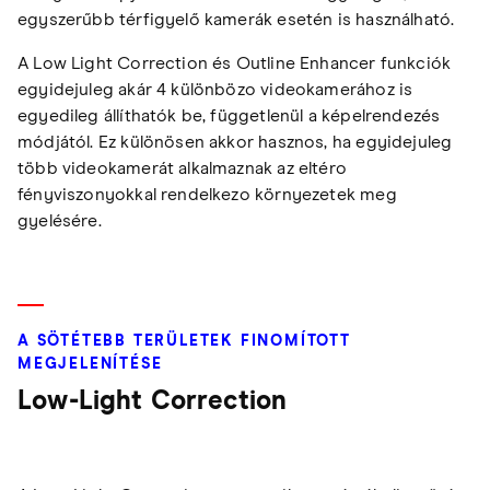
egyszerűbb térfigyelő kamerák esetén is használható.
A Low Light Correction és Outline Enhancer funkciók
egyidejuleg akár 4 különbözo videokamerához is
egyedileg állíthatók be, függetlenül a képelrendezés
módjától. Ez különösen akkor hasznos, ha egyidejuleg
több videokamerát alkalmaznak az eltéro
fényviszonyokkal rendelkezo környezetek meg
gyelésére.
A SÖTÉTEBB TERÜLETEK FINOMÍTOTT
MEGJELENÍTÉSE
Low-Light Correction