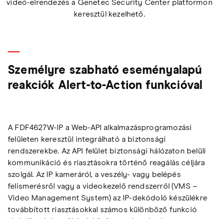
videó-elrendezés a Genetec Security Center platformon
keresztül kezelhető.
Személyre szabható eseményalapú
reakciók Alert-to-Action funkcióval
A FDF4627W-IP a Web-API alkalmazásprogramozási
felületen keresztül integrálható a biztonsági
rendszerekbe. Az API felület biztonsági hálózaton belüli
kommunikáció és riasztásokra történő reagálás céljára
szolgál. Az IP kameráról, a veszély- vagy belépés
felismerésről vagy a videokezelő rendszerről (VMS –
Video Management System) az IP-dekódoló készülékre
továbbított riasztásokkal számos különböző funkció