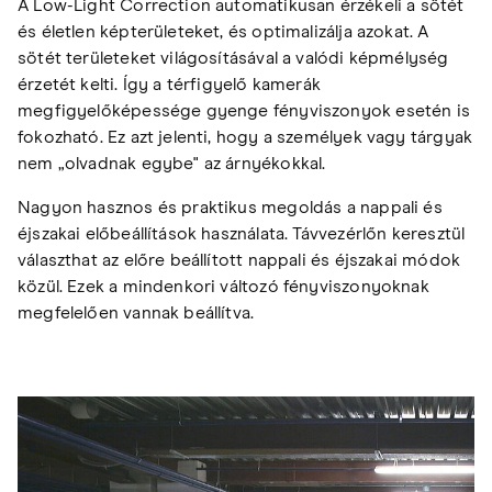
A Low-Light Correction automatikusan érzékeli a sötét
és életlen képterületeket, és optimalizálja azokat. A
sötét területeket világosításával a valódi képmélység
érzetét kelti. Így a térfigyelő kamerák
megfigyelőképessége gyenge fényviszonyok esetén is
fokozható. Ez azt jelenti, hogy a személyek vagy tárgyak
nem „olvadnak egybe" az árnyékokkal.
Nagyon hasznos és praktikus megoldás a nappali és
éjszakai előbeállítások használata. Távvezérlőn keresztül
választhat az előre beállított nappali és éjszakai módok
közül. Ezek a mindenkori változó fényviszonyoknak
megfelelően vannak beállítva.