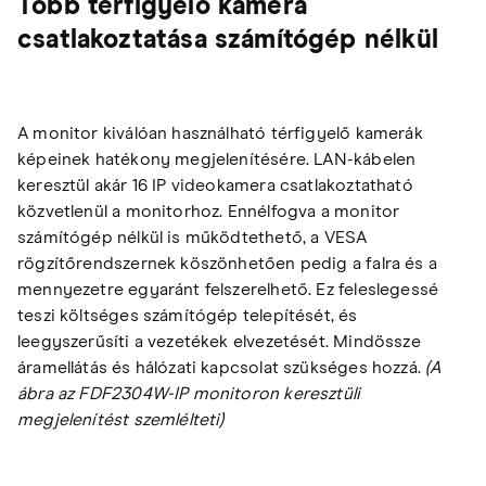
Több térfigyelő kamera
csatlakoztatása számítógép nélkül
A monitor kiválóan használható térfigyelő kamerák
képeinek hatékony megjelenítésére. LAN-kábelen
keresztül akár 16 IP videokamera csatlakoztatható
közvetlenül a monitorhoz. Ennélfogva a monitor
számítógép nélkül is működtethető, a VESA
rögzítőrendszernek köszönhetően pedig a falra és a
mennyezetre egyaránt felszerelhető. Ez feleslegessé
teszi költséges számítógép telepítését, és
leegyszerűsíti a vezetékek elvezetését. Mindössze
áramellátás és hálózati kapcsolat szükséges hozzá.
(A
ábra az FDF2304W-IP monitoron keresztüli
megjelenítést szemlélteti)