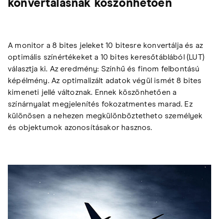
konvertálásnak köszönhetően
A monitor a 8 bites jeleket 10 bitesre konvertálja és az
optimális színértékeket a 10 bites keresőtáblából (LUT)
választja ki. Az eredmény: Színhű és finom felbontású
képélmény. Az optimalizált adatok végül ismét 8 bites
kimeneti jellé változnak. Ennek köszönhetően a
színárnyalat megjelenítés fokozatmentes marad. Ez
különösen a nehezen megkülönböztetheto személyek
és objektumok azonosításakor hasznos.