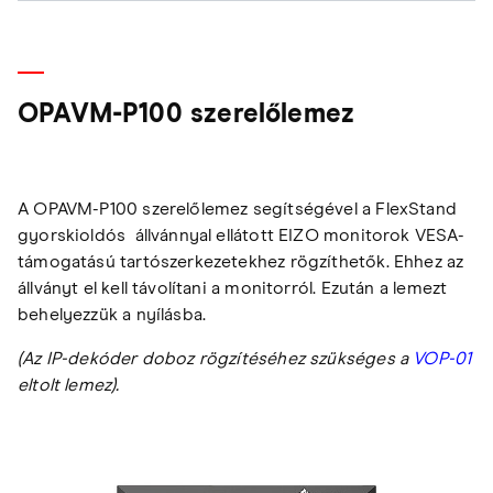
OPAVM-P100 szerelőlemez
A OPAVM-P100 szerelőlemez segítségével a FlexStand
gyorskioldós állvánnyal ellátott EIZO monitorok VESA-
támogatású tartószerkezetekhez rögzíthetők. Ehhez az
állványt el kell távolítani a monitorról. Ezután a lemezt
behelyezzük a nyílásba.
(Az IP-dekóder doboz rögzítéséhez szükséges a
VOP-01
eltolt lemez).