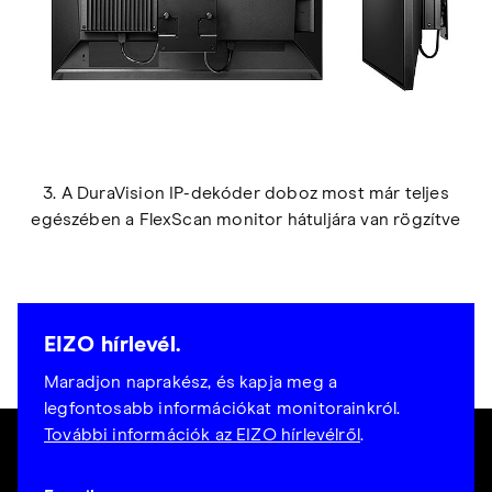
3. A DuraVision IP-dekóder doboz most már teljes
egészében a FlexScan monitor hátuljára van rögzítve
EIZO hírlevél.
Maradjon naprakész, és kapja meg a
legfontosabb információkat monitorainkról.
További információk az EIZO hírlevélről
.