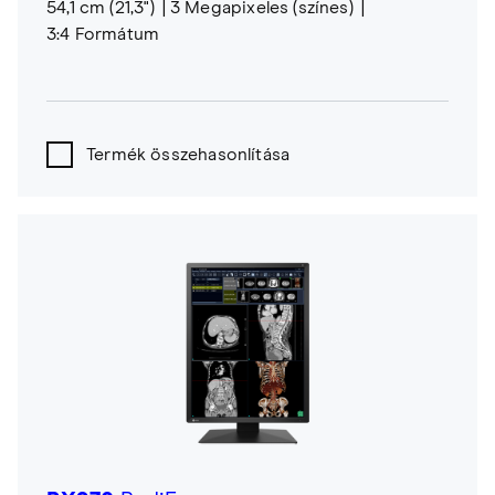
54,1 cm (21,3")
3 Megapixeles (színes)
3:4 Formátum
Termék összehasonlítása