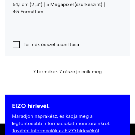
54,1 cm (21,3")
5 Megapixel (szürkeszint)
4:5 Formátum
Termék összehasonlítása
7 termékek 7 része jelenik meg
EIZO hírlevél.
Maradjon naprakész, és kapja meg a
legfontosabb információkat monitorainkról.
További információk az EIZO hírlevélről
.