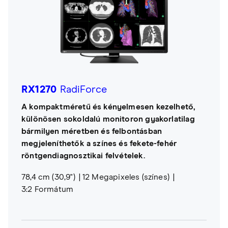
RX1270
RadiForce
A kompaktméretű és kényelmesen kezelhető,
különösen sokoldalú monitoron gyakorlatilag
bármilyen méretben és felbontásban
megjeleníthetők a színes és fekete-fehér
röntgendiagnosztikai felvételek.
78,4 cm (30,9")
12 Megapixeles (színes)
3:2 Formátum