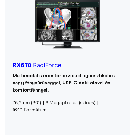
RX670
RadiForce
Multimodális monitor orvosi diagnosztikához
nagy fénysűrűséggel, USB-C dokkolóval és
komfortfénnyel.
76,2 cm (30")
6 Megapixeles (színes)
16:10 Formátum