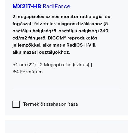
MX217-HB
RadiForce
2 megapixeles színes monitor radiológiai és
fogászati felvételek diagnosztizálásához (5.
osztályú helyiség/6. osztályú helyiség) 340
cd/m2 fényerő, DICOM® reprodukciós
jellemzőkkel, alkalmas a RadiCS II-VIII.
alkalmazási osztályokhoz.
54 cm (21")
2 Megapixeles (színes)
3:4 Formátum
Termék összehasonlítása