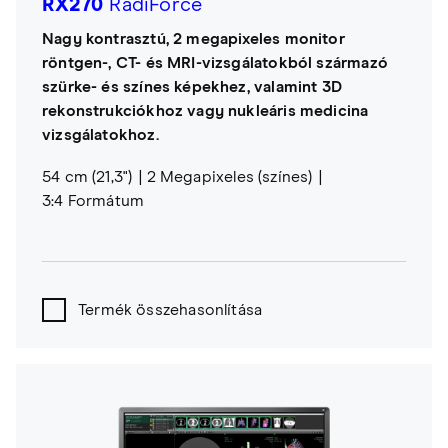
RX270
RadiForce
Nagy kontrasztú, 2 megapixeles monitor
röntgen-, CT- és MRI-vizsgálatokból származó
szürke- és színes képekhez, valamint 3D
rekonstrukciókhoz vagy nukleáris medicina
vizsgálatokhoz.
54 cm (21,3")
2 Megapixeles (színes)
3:4 Formátum
Termék összehasonlítása