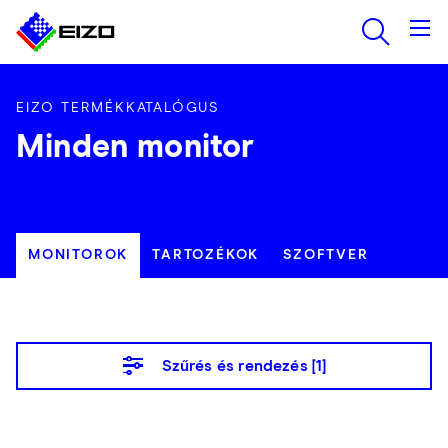
EIZO TERMÉKKATALÓGUS
Minden monitor
MONITOROK
TARTOZÉKOK
SZOFTVER
Szűrés és rendezés [
1
]