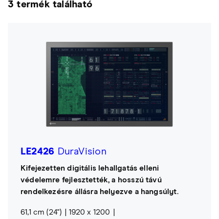
3 termék található
LE2426
DuraVision
Kifejezetten digitális lehallgatás elleni
védelemre fejlesztették, a hosszú távú
rendelkezésre állásra helyezve a hangsúlyt.
61,1 cm (24")
1920 x 1200