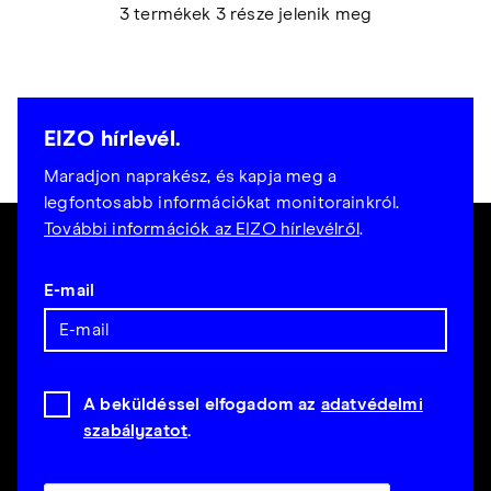
3 termékek 3 része jelenik meg
EIZO hírlevél.
Maradjon naprakész, és kapja meg a
legfontosabb információkat monitorainkról.
További információk az EIZO hírlevélről
.
E-mail
A beküldéssel elfogadom az
adatvédelmi
szabályzatot
.