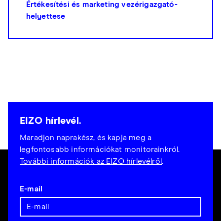
Értékesítési és marketing vezérigazgató-
helyettese
EIZO hírlevél.
Maradjon naprakész, és kapja meg a
legfontosabb információkat monitorainkról.
További információk az EIZO hírlevélről
.
E-mail