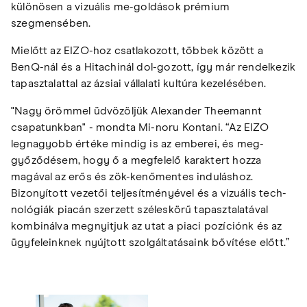
különösen a vizuális me-goldások prémium
szegmensében.
Mielőtt az EIZO-hoz csatlakozott, többek között a
BenQ-nál és a Hitachinál dol-gozott, így már rendelkezik
tapasztalattal az ázsiai vállalati kultúra kezelésében.
"Nagy örömmel üdvözöljük Alexander Theemannt
csapatunkban" - mondta Mi-noru Kontani. “Az EIZO
legnagyobb értéke mindig is az emberei, és meg-
győződésem, hogy ő a megfelelő karaktert hozza
magával az erős és zök-kenőmentes induláshoz.
Bizonyított vezetői teljesítményével és a vizuális tech-
nológiák piacán szerzett széleskörű tapasztalatával
kombinálva megnyitjuk az utat a piaci pozíciónk és az
ügyfeleinknek nyújtott szolgáltatásaink bővítése előtt.”