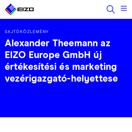
SAJTÓKÖZLEMÉNY
Alexander Theemann az
EIZO Europe GmbH új
értékesítési és marketing
vezérigazgató-helyettese