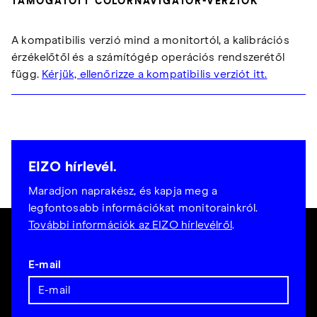
TÁMOGATOTT COLORNAVIGATOR-VERZIÓK
A kompatibilis verzió mind a monitortól, a kalibrációs
érzékelőtől és a számítógép operációs rendszerétől
függ.
Kérjük, ellenőrizze a kompatibilis verziót itt.
EIZO hírlevél.
Maradjon naprakész, és kapja meg a
legfontosabb információkat monitorainkról.
További információk az EIZO hírlevélről
.
E-mail