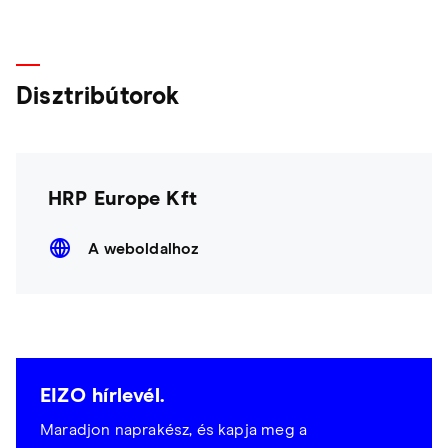
Disztribútorok
HRP Europe Kft
A weboldalhoz
EIZO hírlevél.
Maradjon naprakész, és kapja meg a