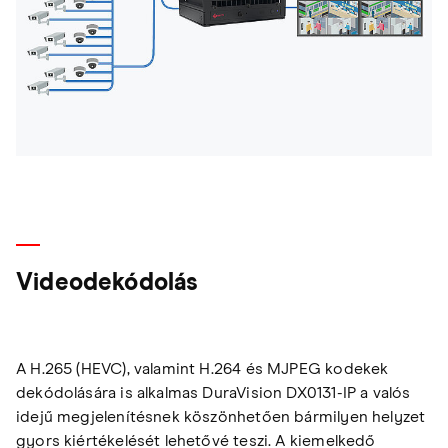
Videodekódolás
A H.265 (HEVC), valamint H.264 és MJPEG kodekek
dekódolására is alkalmas DuraVision DX0131-IP a valós
idejű megjelenítésnek köszönhetően bármilyen helyzet
gyors kiértékelését lehetővé teszi. A kiemelkedő