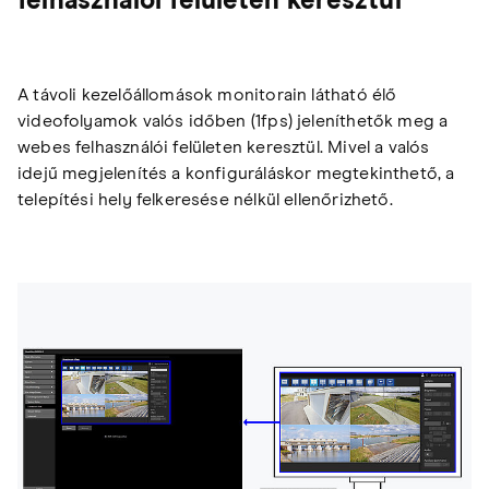
felhasználói felületen keresztül
A távoli kezelőállomások monitorain látható élő
videofolyamok valós időben (1fps) jeleníthetők meg a
webes felhasználói felületen keresztül. Mivel a valós
idejű megjelenítés a konfiguráláskor megtekinthető, a
telepítési hely felkeresése nélkül ellenőrizhető.