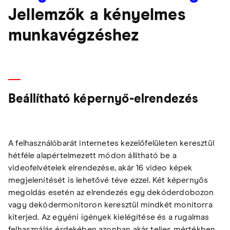
Jellemzők a kényelmes
munkavégzéshez
Beállítható képernyő-elrendezés
A felhasználóbarát internetes kezelőfelületen keresztül
hétféle alapértelmezett módon állítható be a
videofelvételek elrendezése, akár 16 video képek
megjelenítését is lehetővé téve ezzel. Két képernyős
megoldás esetén az elrendezés egy dekóderdobozon
vagy dekódermonitoron keresztül mindkét monitorra
kiterjed. Az egyéni igények kielégítése és a rugalmas
felhasználás érdekében azonban akár teljes mértékben