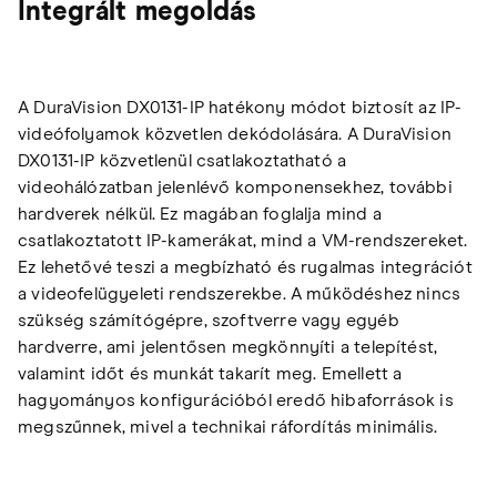
Integrált megoldás
A DuraVision DX0131-IP hatékony módot biztosít az IP-
videófolyamok közvetlen dekódolására. A DuraVision
DX0131-IP közvetlenül csatlakoztatható a
videohálózatban jelenlévő komponensekhez, további
hardverek nélkül. Ez magában foglalja mind a
csatlakoztatott IP-kamerákat, mind a VM-rendszereket.
Ez lehetővé teszi a megbízható és rugalmas integrációt
a videofelügyeleti rendszerekbe. A működéshez nincs
szükség számítógépre, szoftverre vagy egyéb
hardverre, ami jelentősen megkönnyíti a telepítést,
valamint időt és munkát takarít meg. Emellett a
hagyományos konfigurációból eredő hibaforrások is
megszűnnek, mivel a technikai ráfordítás minimális.