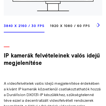
3840 X 2160 / 30 FPS
1920 X 1080 / 60 FPS
1920 
IP kamerák felvételeinek valós idejű
megjelenítése
A videofelvételek valós idejű megjelenítése érdekében
a kívánt IP kamerák közvetlenül csatlakoztathatók hozzá
a DuraVision DX0131-IP készülékhez, szükségtelenné
téve ezzel a decentralizált videofelvételi rendszerek