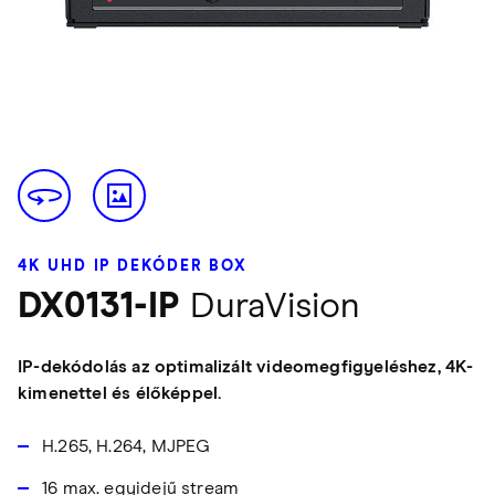
4K UHD IP DEKÓDER BOX
DX0131-IP
DuraVision
IP-dekódolás az optimalizált videomegfigyeléshez, 4K-
kimenettel és élőképpel.
H.265, H.264, MJPEG
16 max. egyidejű stream