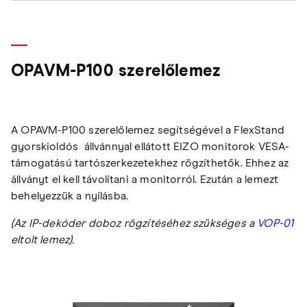
OPAVM-P100 szerelőlemez
A OPAVM-P100 szerelőlemez segítségével a FlexStand
gyorskioldós állvánnyal ellátott EIZO monitorok VESA-
támogatású tartószerkezetekhez rögzíthetők. Ehhez az
állványt el kell távolítani a monitorról. Ezután a lemezt
behelyezzük a nyílásba.
(Az IP-dekóder doboz rögzítéséhez szükséges a
VOP-01
eltolt lemez).