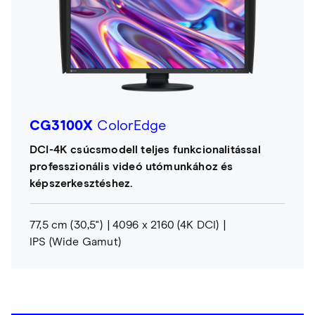
CG3100X
ColorEdge
DCI-4K csúcsmodell teljes funkcionalitással
professzionális videó utómunkához és
képszerkesztéshez.
77,5 cm (30,5")
4096 x 2160 (4K DCI)
IPS (Wide Gamut)