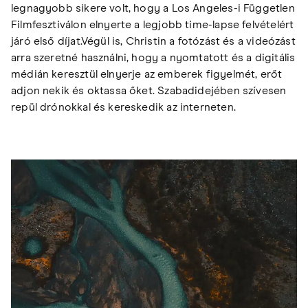
legnagyobb sikere volt, hogy a Los Angeles-i Független
Filmfesztiválon elnyerte a legjobb time-lapse felvételért
járó első díjat.Végül is, Christin a fotózást és a videózást
arra szeretné használni, hogy a nyomtatott és a digitális
médián keresztül elnyerje az emberek figyelmét, erőt
adjon nekik és oktassa őket. Szabadidejében szívesen
repül drónokkal és kereskedik az interneten.