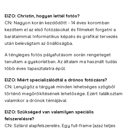
EIZO: Christin, hogyan lettél fotós?
CN: Nagyon korán kezdődött - 14 éves koromban
kezdtem el az első fotózásokat és filmeket forgatni a
barátaimmal. Informatikus képzés és grafikai tervezés
után belevágtam az önállóságba.
A tényleges fotós pályafutásom során rengeteget
tanultam a gyakorlatban. Az általam ma használt tudás
több éves tapasztalatra épül.
EIZO: Miért specializálódtál a drónos fotózásra?
CN: Lenyűgöz a tárgyak minden lehetséges szögből
történő megörökítésének lehetősége. Ezért találkoztam
valamikor a drónok témájával.
EIZO: Szükséged van valamilyen speciális
felszerelésre?
CN: Szilárd alapfelszerelés. Egy full-frame (azaz teljes