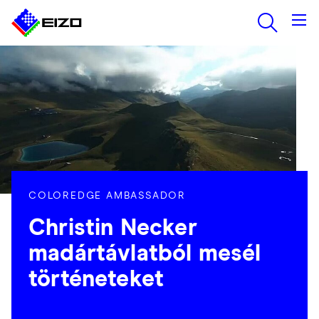
COLOREDGE AMBASSADOR
Christin Necker
madártávlatból mesél
történeteket