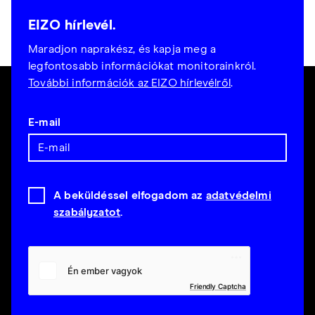
EIZO hírlevél.
Maradjon naprakész, és kapja meg a
legfontosabb információkat monitorainkról.
További információk az EIZO hírlevélről
.
E-mail
A beküldéssel elfogadom az
adatvédelmi
szabályzatot
.
Friendly Captcha