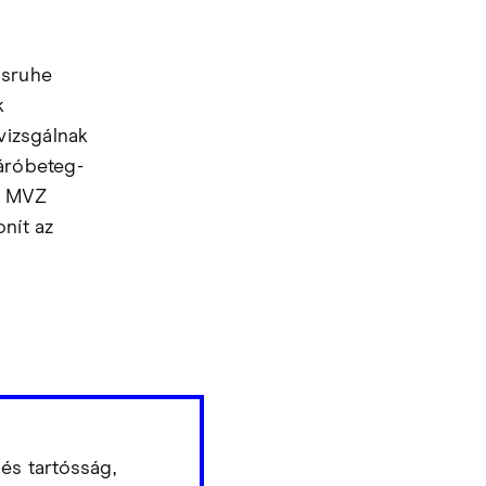
lsruhe
k
vizsgálnak
járóbeteg-
Az MVZ
nít az
és tartósság,