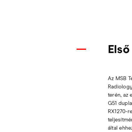
Első
Az MSB Te
Radiology 
terén, az
G51 dupla
RX1270-re
teljesítm
által ehhe