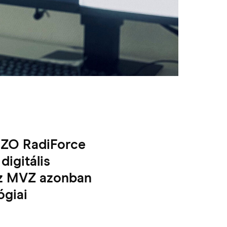
EIZO RadiForce
digitális
Az MVZ azonban
ógiai