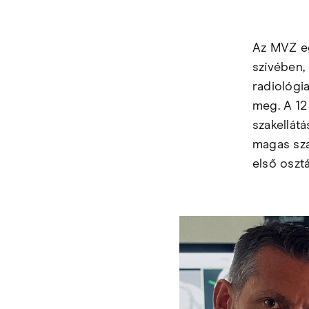
Az MVZ eg
szívében,
radiológia
meg. A 12
szakellátá
magas sza
első osztá