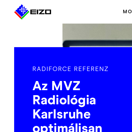
MO
RADIFORCE REFERENZ
Az MVZ
Radiológia
Karlsruhe
optimálisan