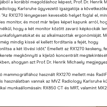
ából a korábbi megoldáshoz képest, Prof. Dr. Henrik M
diology Karlsruhe ügyvezető igazgatója a következők
: "Az RX1270 lényegesen kevesebb helyet foglal el, min
es monitor, és most már teljes képet kapunk arról, ho
 anélkül, hogy a két monitor között zavaró képkockák le
 munkafolyamatokat és az alkalmazottak ergonómiáját. M
ég mindig kissé el kellett fordítania a fejét, hogy
lítsa a két lövési időt." Emellett az RX1270 keskeny, f
zkerete megkönnyíti a kijelző koncentrált megtekintését
kben, ahogyan azt Prof. Dr. Henrik Michaely megjegyez
ó mammográfiához használt RX1270 mellett más Radi
is használatban vannak az MVZ Radiology Karlsruhe 
ikai munkaállomásain: RX850 CT és MRT, valamint MX