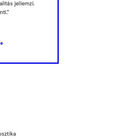
itás jellemzi.
ti."
he
osztika