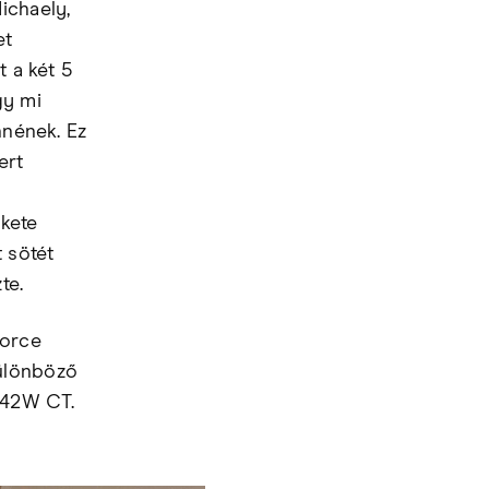
ichaely,
et
t a két 5
gy mi
nnének. Ez
ert
ekete
 sötét
te.
Force
különböző
242W CT.