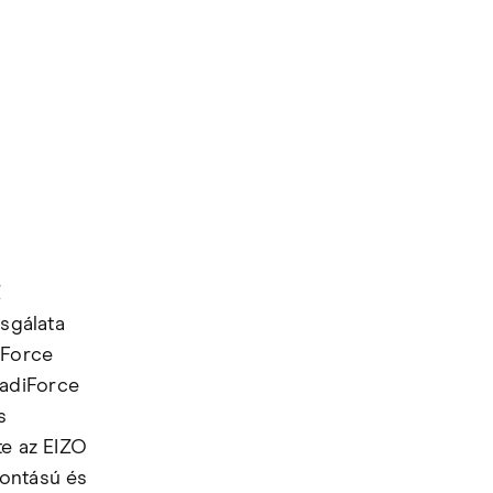
Z
zsgálata
iForce
RadiForce
s
te az EIZO
bontású és