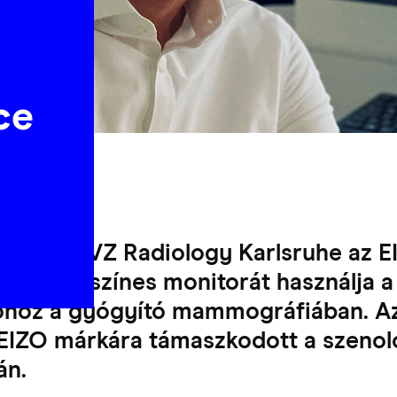
ce
óta az MVZ Radiology Karlsruhe az 
ixeles színes monitorát használja a 
óhoz a gyógyító mammográfiában. 
 EIZO márkára támaszkodott a szenol
án.