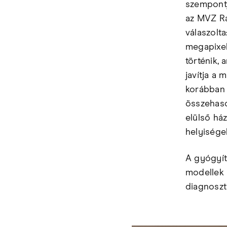
szempontj
az MVZ Ra
válaszolta
megapixel
történik,
javítja a
korábban m
összehason
elülső há
helyisége
A gyógyít
modellek 
diagnoszt