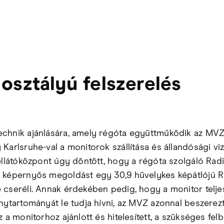
 osztályú felszerelés
chnik ajánlására, amely régóta együttműködik az MV
Karlsruhe-val a monitorok szállítása és állandósági vi
 ellátóközpont úgy döntött, hogy a régóta szolgáló Rad
 képernyős megoldást egy 30,9 hüvelykes képátlójú 
 cseréli. Annak érdekében pedig, hogy a monitor telje
énytartományát le tudja hívni, az MVZ azonnal beszerez
z a monitorhoz ajánlott és hitelesített, a szükséges fel