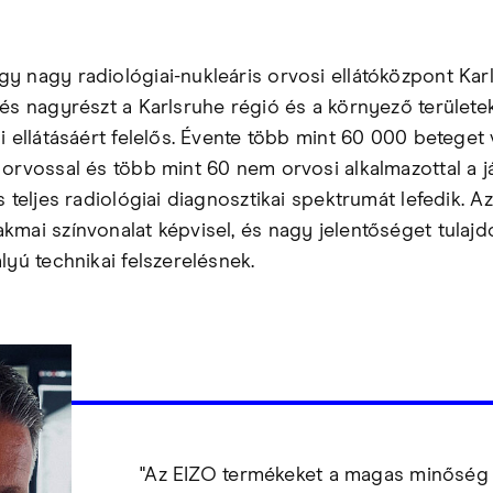
y nagy radiológiai-nukleáris orvosi ellátóközpont Kar
 és nagyrészt a Karlsruhe régió és a környező területe
i ellátásáért felelős. Évente több mint 60 000 beteget 
 orvossal és több mint 60 nem orvosi alkalmazottal a 
s teljes radiológiai diagnosztikai spektrumát lefedik. 
kmai színvonalat képvisel, és nagy jelentőséget tulajdo
lyú technikai felszerelésnek.
"Az EIZO termékeket a magas minőség 