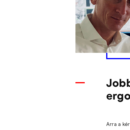
Job
erg
Arra a ké