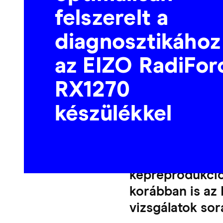
felszerelt a
diagnosztikához
az EIZO RadiFor
RX1270
készülékkel
2021 márciusa 
RX1270 12 megap
képreprodukci
korábban is az
vizsgálatok sor