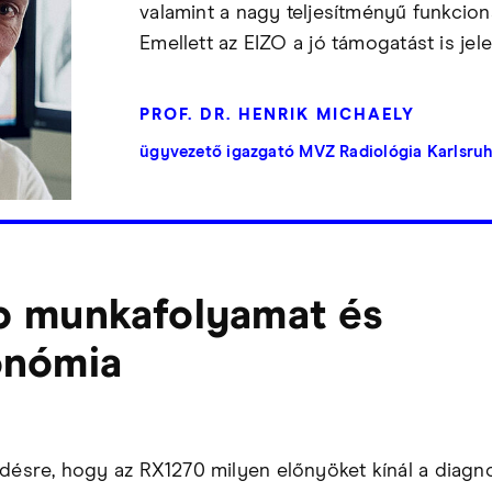
valamint a nagy teljesítményű funkcional
Emellett az EIZO a jó támogatást is jelen
PROF. DR. HENRIK MICHAELY
ügyvezető igazgató MVZ Radiológia Karlsru
b munkafolyamat és
onómia
rdésre, hogy az RX1270 milyen előnyöket kínál a diagn