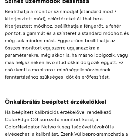
Színes üzemmódok beállítása
Beállíthatja a monitor színmódját (standard mód /
kiterjesztett mód), célértékeket állíthat be a
kiterjesztett módhoz, beállíthatja a fényerőt, a fehér
pontot, a gammát és a színteret a standard módhoz, és
még sok minden mást. Egyszerűen beállíthatja az
összes monitort egyszerre ugyanazokra a
paraméterekre, még akkor is, ha máshol dolgozik, vagy
más helyszíneken lévő stúdiókkal dolgozik együtt. Ez
csökkenti a monitorok minőségellenőrzésének
fenntartásához szükséges időt és erőfeszítést.
Önkalibrálás beépített érzékelőkkel
Ha beépített kalibrációs érzékelővel rendelkező
ColorEdge CG sorozatú monitort kezel, a
ColorNavigator Network segítségével távolról is
elvégezheti a kalibrálást. Ezenkívül beprogramozhatja a