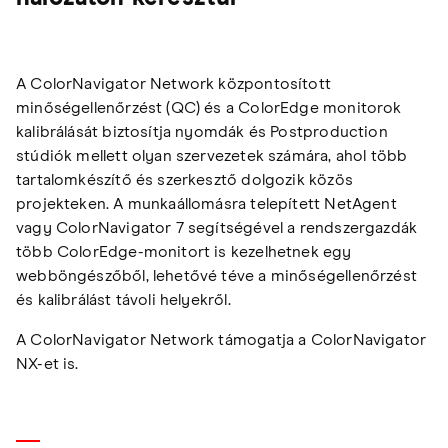
A ColorNavigator Network központosított
minőségellenőrzést (QC) és a ColorEdge monitorok
kalibrálását biztosítja nyomdák és Postproduction
stúdiók mellett olyan szervezetek számára, ahol több
tartalomkészítő és szerkesztő dolgozik közös
projekteken. A munkaállomásra telepített NetAgent
vagy ColorNavigator 7 segítségével a rendszergazdák
több ColorEdge-monitort is kezelhetnek egy
webböngészőből, lehetővé téve a minőségellenőrzést
és kalibrálást távoli helyekről.
A ColorNavigator Network támogatja a ColorNavigator
NX-et is.