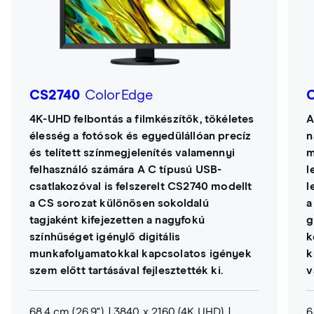
CS2740
ColorEdge
4K-UHD felbontás a filmkészítők, tökéletes
A
élesség a fotósok és egyedülállóan precíz
n
és telített színmegjelenítés valamennyi
m
felhasználó számára A C típusú USB-
l
csatlakozóval is felszerelt CS2740 modellt
l
a CS sorozat különösen sokoldalú
a
tagjaként kifejezetten a nagyfokú
g
színhűséget igénylő digitális
k
munkafolyamatokkal kapcsolatos igények
k
szem előtt tartásával fejlesztették ki.
v
68,4 cm (26,9")
3840 x 2160 (4K UHD)
6