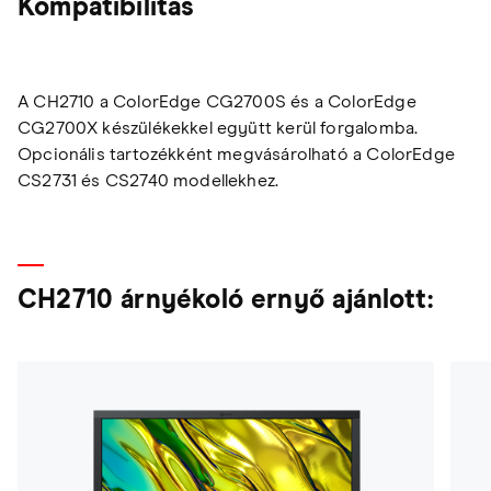
Kompatibilitás
A CH2710 a ColorEdge CG2700S és a ColorEdge
CG2700X készülékekkel együtt kerül forgalomba.
Opcionális tartozékként megvásárolható a ColorEdge
CS2731 és CS2740 modellekhez.
CH2710 árnyékoló ernyő ajánlott: