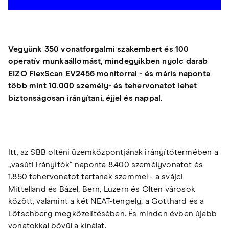
Vegyünk 350 vonatforgalmi szakembert és 100
operatív munkaállomást, mindegyikben nyolc darab
EIZO FlexScan EV2456 monitorral - és máris naponta
több mint 10.000 személy- és tehervonatot lehet
biztonságosan irányítani, éjjel és nappal.
Itt, az SBB olténi üzemközpontjának irányítótermében a
„vasúti irányítók“ naponta 8.400 személyvonatot és
1.850 tehervonatot tartanak szemmel - a svájci
Mittelland és Bázel, Bern, Luzern és Olten városok
között, valamint a két NEAT-tengely, a Gotthard és a
Lötschberg megközelítésében. És minden évben újabb
vonatokkal bővül a kínálat.