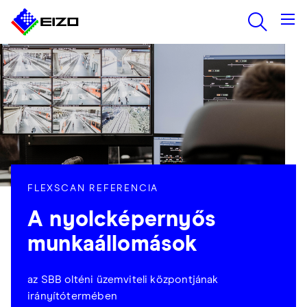
FLEXSCAN REFERENCIA
A nyolcképernyős
munkaállomások
az SBB olténi üzemviteli központjának
irányítótermében