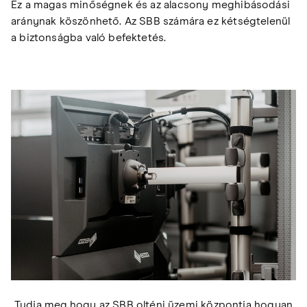
Ez a magas minőségnek és az alacsony meghibásodási
aránynak köszönhető. Az SBB számára ez kétségtelenül
a biztonságba való befektetés.
Tudja meg,hogy az SBB olténi üzemi központja hogyan