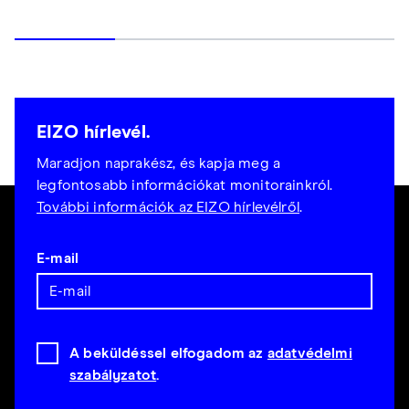
EIZO hírlevél.
Maradjon naprakész, és kapja meg a
legfontosabb információkat monitorainkról.
További információk az EIZO hírlevélről
.
E-mail
A beküldéssel elfogadom az
adatvédelmi
szabályzatot
.