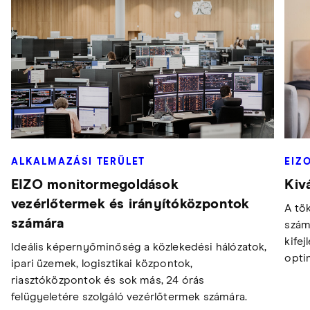
ALKALMAZÁSI TERÜLET
EIZ
EIZO monitormegoldások
Kiv
vezérlőtermek és irányítóközpontok
A tö
számára
szám
kife
Ideális képernyőminőség a közlekedési hálózatok,
opti
ipari üzemek, logisztikai központok,
riasztóközpontok és sok más, 24 órás
felügyeletére szolgáló vezérlőtermek számára.