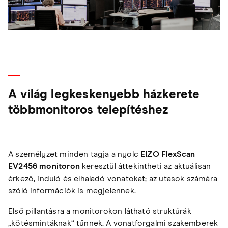
A világ legkeskenyebb házkerete
többmonitoros telepítéshez
A személyzet minden tagja a nyolc
EIZO FlexScan
EV2456 monitoron
keresztül áttekintheti az aktuálisan
érkező, induló és elhaladó vonatokat; az utasok számára
szóló információk is megjelennek.
Első pillantásra a monitorokon látható struktúrák
„kötésmintáknak“ tűnnek. A vonatforgalmi szakemberek