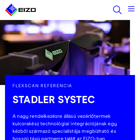
FLEXSCAN REFERENCIA
STADLER SYSTEC
A nagy rendelkezésre állású vezérlőtermek
kulcsrakész technológiai integrációjának egy
kézből származó specialistája megbízható és
hosszú távú partnerre talált az EIZO-ban.