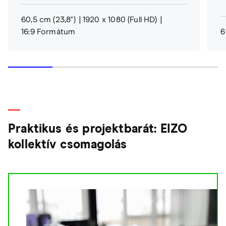
60,5 cm (23,8")
1920 x 1080 (Full HD)
16:9 Formátum
6
Praktikus és projektbarát: EIZO
kollektív csomagolás