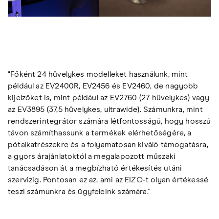
"Főként 24 hüvelykes modelleket használunk, mint
például az EV2400R, EV2456 és EV2460, de nagyobb
kijelzőket is, mint például az EV2760 (27 hüvelykes) vagy
az EV3895 (37,5 hüvelykes, ultrawide). Számunkra, mint
rendszerintegrátor számára létfontosságú, hogy hosszú
távon számíthassunk a termékek elérhetőségére, a
pótalkatrészekre és a folyamatosan kiváló támogatásra,
a gyors árajánlatoktól a megalapozott műszaki
tanácsadáson át a megbízható értékesítés utáni
szervizig. Pontosan ez az, ami az EIZO-t olyan értékessé
teszi számunkra és ügyfeleink számára."