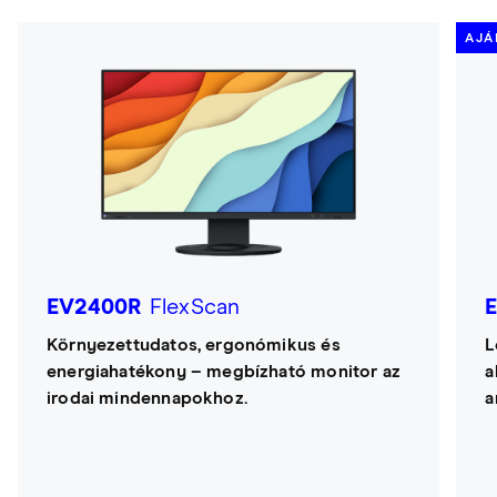
AJÁ
EV2400R
FlexScan
Környezettudatos, ergonómikus és
L
energiahatékony – megbízható monitor az
a
irodai mindennapokhoz.
a