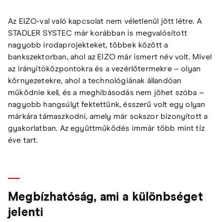
Az EIZO-val való kapcsolat nem véletlenül jött létre. A
STADLER SYSTEC már korábban is megvalósított
nagyobb irodaprojekteket, többek között a
bankszektorban, ahol az EIZO már ismert név volt. Mivel
az irányítóközpontokra és a vezérlőtermekre – olyan
környezetekre, ahol a technológiának állandóan
működnie kell, és a meghibásodás nem jöhet szóba –
nagyobb hangsúlyt fektettünk, ésszerű volt egy olyan
márkára támaszkodni, amely már sokszor bizonyított a
gyakorlatban. Az együttműködés immár több mint tíz
éve tart.
Megbízhatóság, ami a különbséget
jelenti