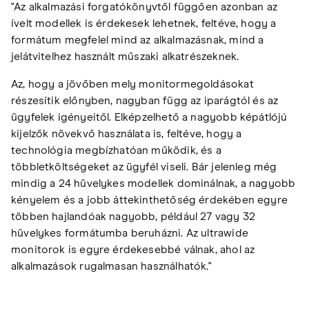
"Az alkalmazási forgatókönyvtől függően azonban az
ívelt modellek is érdekesek lehetnek, feltéve, hogy a
formátum megfelel mind az alkalmazásnak, mind a
jelátvitelhez használt műszaki alkatrészeknek.
Az, hogy a jövőben mely monitormegoldásokat
részesítik előnyben, nagyban függ az iparágtól és az
ügyfelek igényeitől. Elképzelhető a nagyobb képátlójú
kijelzők növekvő használata is, feltéve, hogy a
technológia megbízhatóan működik, és a
többletköltségeket az ügyfél viseli. Bár jelenleg még
mindig a 24 hüvelykes modellek dominálnak, a nagyobb
kényelem és a jobb áttekinthetőség érdekében egyre
többen hajlandóak nagyobb, például 27 vagy 32
hüvelykes formátumba beruházni. Az ultrawide
monitorok is egyre érdekesebbé válnak, ahol az
alkalmazások rugalmasan használhatók."