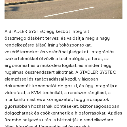
A STADLER SYSTEC egy kézből, integrált
összmegoldásként tervezi és valósítja meg a nagy
rendelkezésre állású irányítóközpontokat,
vezérlőtermeket és vezérlőhelyiségeket. Integrációs
szakértelmükkel ötvözik a technológiát, a teret, az
ergonómiát és a működési logikát, és mindent egy
rugalmas összrendszert alkotnak. A STADLER SYSTEC
elemzéssel és tanácsadással kezdi, világosan
dokumentált koncepciót dolgoz ki, és úgy integrálja a
videofalat, a KVM-technikát, a rendszerirányítást, a
munkaállomást és a környezetet, hogy a csapatok
gyorsabban hozhatnak döntéseket, biztonságosabban
dolgozhatnak és csökkenthetik a hibaforrásokat. Az éles
üzembe helyezés után is biztosítják a rendelkezésre
állást képzéssel, támogatással és proaktív