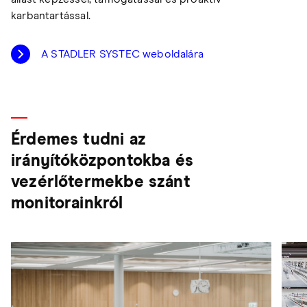
karbantartással.
A STADLER SYSTEC weboldalára
Érdemes tudni az
irányítóközpontokba és
vezérlőtermekbe szánt
monitorainkról