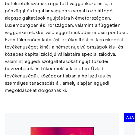
befektetők számára nyújtott vagyonkezelésre, a
pénzügyi és ingatlanvagyonra vonatkozó átfogó
alapszolgáltatások nyújtására Németországban,
Luxemburgban és Írországban, valamint a független
vagyonkezelőkkel való együttműködésre összpontosít.
Ezen túlmenően kutatási, értékesítési és kereskedési
tevékenységet kínál, a német nyelvű országok kis- és
közepes kapitalizációjú vállalataira specializálódva,
valamint egyedi szolgáltatásokat nyújt tőzsdei
bevezetések és tőkeemelések esetén. Üzleti
tevékenységük középpontjában a holisztikus és
személyes tanácsadás áll, amely alapján egyedi
megoldásokat dolgoznak ki.
AJÁ