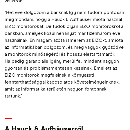
válaszol:
"Hét éve dolgozom a banknál. Így nem tudom pontosan
megmondani, hogy a Hauck & Aufhäuser mióta használ
EIZO monitorokat. De tudok olyan EIZO monitorokról a
bankban, amelyek közül néhányat már tizenhárom éve
használnak. Én magam azóta ismerem az EIZO-t, amióta
az informatikában dolgozom, és meg vagyok győződve
a monitorok minőségéről és hosszú élettartamáról.
Ha pedig garanciális igény merül fel, mindent nagyon
gyorsan és problémamentesen kezelnek. Emellett az
EIZO monitorok megfelelnek a környezeti
fenntarthatósággal kapcsolatos követelményeinknek,
amit az informatika területén nagyon fontosnak
tartunk."
A Hauck & Aufhäuserről