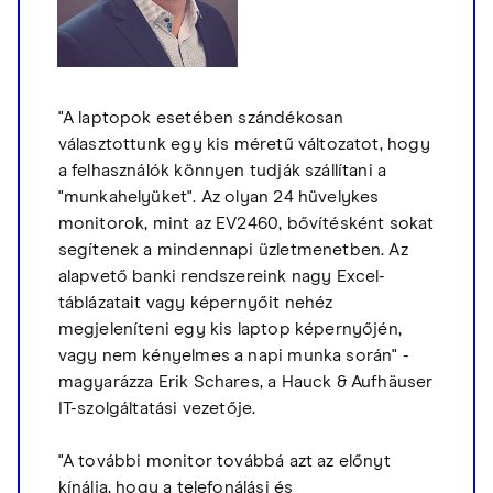
"A laptopok esetében szándékosan
választottunk egy kis méretű változatot, hogy
a felhasználók könnyen tudják szállítani a
"munkahelyüket". Az olyan 24 hüvelykes
monitorok, mint az EV2460, bővítésként sokat
segítenek a mindennapi üzletmenetben. Az
alapvető banki rendszereink nagy Excel-
táblázatait vagy képernyőit nehéz
megjeleníteni egy kis laptop képernyőjén,
vagy nem kényelmes a napi munka során" -
magyarázza Erik Schares, a Hauck & Aufhäuser
IT-szolgáltatási vezetője.
"A további monitor továbbá azt az előnyt
kínálja, hogy a telefonálási és