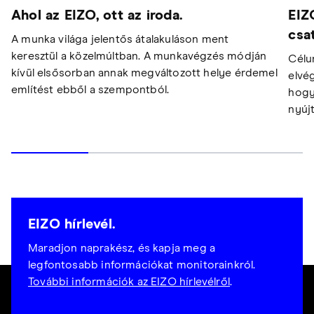
Ahol az EIZO, ott az iroda.
EIZ
csa
A munka világa jelentős átalakuláson ment
keresztül a közelmúltban. A munkavégzés módján
Célu
kívül elsősorban annak megváltozott helye érdemel
elvé
említést ebből a szempontból.
hogy
nyúj
EIZO hírlevél.
Maradjon naprakész, és kapja meg a
legfontosabb információkat monitorainkról.
További információk az EIZO hírlevélről
.