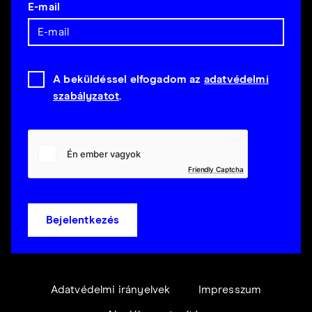
E-mail
A beküldéssel elfogadom az
adatvédelmi
szabályzatot
.
Friendly Captcha
Bejelentkezés
Adatvédelmi irányelvek
Impresszum