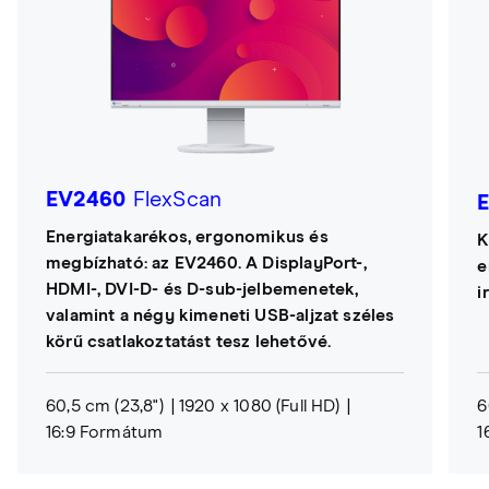
EV2460
FlexScan
Energiatakarékos, ergonomikus és
K
megbízható: az EV2460. A DisplayPort-,
e
HDMI-, DVI-D- és D-sub-jelbemenetek,
i
valamint a négy kimeneti USB-aljzat széles
körű csatlakoztatást tesz lehetővé.
60,5 cm (23,8")
1920 x 1080 (Full HD)
6
16:9 Formátum
1