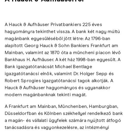
A Hauck & Aufhäuser Privatbankiers 225 éves
hagyományra tekinthet vissza. A bank két nagy múltú
magánbank egyesüléséből jött létre: Az 1796-ban
alapított Georg Hauck & Sohn Bankiers Frankfurt am
Mainban, valamint az 1870 óta a müncheni piacon lévő
Bankhaus H. Aufhäuser. A két ház 1998-ban egyesült. A
Bank igazgatótanácsát Michael Bentlage
igazgatótanácsi elnök, valamint Dr. Holger Sepp és
Robert Sprogies igazgatótanácsi tagok alkotják. A
Hauck & Aufhäuser hagyományos és ugyanakkor
modern magánbanknak tekinti magát.
A Frankfurt am Mainban, Münchenben, Hamburgban,
Düsseldorfban és Kölnben székhellyel rendelkező bank
a magán- és vállalati ügyfelek számára nyújtott átfogó
tanácsadásra és vagyonkezelésre, az intézményi