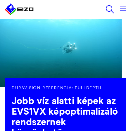
DURAVISION REFERENCIA: FULLDEPTH
Jobb víz alatti képek az
EVS1VX képoptimalizáló
rendszernek