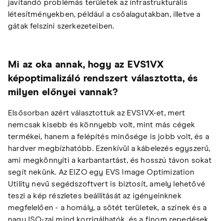
javítandó problémás területek az infrastrukturális
létesítményekben, például a csőalagutakban, illetve a
gátak felszíni szerkezeteiben.
Mi az oka annak, hogy az EVS1VX
képoptimalizáló rendszert választotta, és
milyen előnyei vannak?
Elsősorban azért választottuk az EVS1VX-et, mert
nemcsak kisebb és könnyebb volt, mint más cégek
termékei, hanem a felépítés minősége is jobb volt, és a
hardver megbízhatóbb. Ezenkívül a kábelezés egyszerű,
ami megkönnyíti a karbantartást, és hosszú távon sokat
segít nekünk. Az EIZO egy EVS Image Optimization
Utility nevű segédszoftvert is biztosít, amely lehetővé
teszi a kép részletes beállítását az igényeinknek
megfelelően - a homály, a sötét területek, a színek és a
nagy ISO-zaj mind korrigálhatók, és a finom repedések