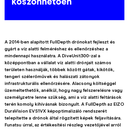
köszönhetően
A 2014-ben alapított FullDepth drónokat fejleszt és
gyárt a víz alatti felméréshez és ellenőrzéshez a
mindennapi használatra. A DiveUnit300-zal a
középpontban a vállalat víz alatti drónjait számos
területen használják, többek között gátak, kikötők,
tengeri szélerőművek és halászati zátonyok
infrastrukturális ellenőrzésére. Alacsony költséggel
üzemeltethetők, anélkül, hogy nagy felszerelésre vagy
személyzetre lenne szükség, ami a víz alatti feltárások
terén komoly kihívásnak bizonyult. A FullDepth az EIZO
DuraVision EVS1VX képoptimalizáló rendszerét
telepítette a drónok által rögzített képek feljavítására.
Funatsu úrral, az értékesítési részleg vezetőjével arról