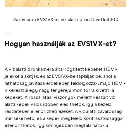
DuraVision EVS1VX és víz alatti drón DiveUnit300
Hogyan használják az EVS1VX-et?
A víz alatti drónkamera által rögzített képeket HDMI-
jelekké alakítják, és az EVS1VX-be táplálják be, ahol a
láthatóság javítása érdekében feldolgozzák, majd HDMI-
n keresztül egy nagy fényerejű monitorra kivetíti a
képeket. A rossz látási viszonyok mellett készült víz
alatti képek valós időben élesíthetők, így a kezelő
részletesen ellenőrizheti ezeket. A víz alatti zavarosság
mérsékelhető, és a képek megfelelő kontrasztossággal
ellenőrizhetők, így könnyebben megtalálhatók a