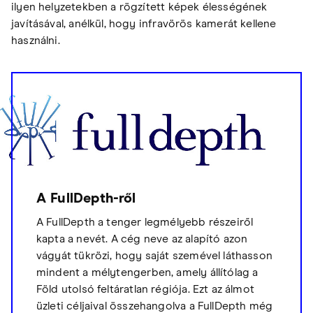
ilyen helyzetekben a rögzített képek élességének
javításával, anélkül, hogy infravörös kamerát kellene
használni.
A FullDepth-ről
A FullDepth a tenger legmélyebb részeiről
kapta a nevét. A cég neve az alapító azon
vágyát tükrözi, hogy saját szemével láthasson
mindent a mélytengerben, amely állítólag a
Föld utolsó feltáratlan régiója. Ezt az álmot
üzleti céljaival összehangolva a FullDepth még