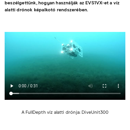
beszélgettünk, hogyan használják az EVS1VX-et a víz
alatti drónok képalkotó rendszerében.
A FullDepth víz alatti drónja: DiveUnit300