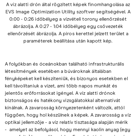
A víz alatti drón által rögzített képek finomhangolása az
EVS Image Optimization Utility szoftver segítségével. A
0:00 - 0:26 időbélyeg a vízvételi torony ellenőrzését
ábrázolja. A 0:27 - 1:04 időbélyeg egy csővezeték
ellenőrzését ábrázolja. A piros kerettel jelzett terület a
paraméterek beállítása után kapott kép.
A folyókban és óceánokban található infrastrukturális
létesítmények esetében a búvároknak általában
fényképeket kell készíteniük, és bizonyos esetekben el
kell távolítaniuk a vizet, ami több napos munkát és
jelentős erőforrásokat igényel. A víz alatti drónok
biztonságos és hatékony vizsgálatokkal alternatívát
kínálnak. A zavarosság környezetenként változik, attól
függően, hogy hol készülnek a képek. A zavarosság a víz
optikai jellemzője - a víz relatív tisztasága alapján mérik
- amelyet az befolyásol, hogy mennyi kaolin anyag (egy