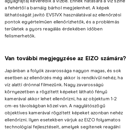
agyagfajta) keveredik a vízbe. Ennek hatására a víz színe
a fehértől a barnáig bárhol megjelenhet. A képek
láthatóságát javító EVS1VX használatával az ellenőrzési
pontok egyértelműen ellenőrizhetők, és a problémás
területek a gyors reagálás érdekében időben
felismerhetők.
Van további megjegyzése az EIZO számára?
Japánban a folyók zavarossága nagyon magas, és sok
esetben az ellenőrzés még akkor is rendkívül nehéz, ha
víz alatti drónnal filmezünk. Nagy zavarosságú
környezetben a rögzített képeket látható fényű
kamerával akkor lehet ellenőrizni, ha az objektum 1-2
cm-es távolságban közel van. A nagylátószögű
objektíves kamerával rögzített képeket azonban nehéz
ellenőrizni. Ilyen esetekben várjuk az EIZO folyamatos
technológiai fejlesztéseit, amelyek segítenek reagálni