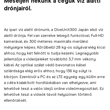
Meséljen nekünk a cégük víz alatti
drónjairól.
Az ipari víz alatti drónunk, a DiveUnit300 Japán első víz
alatti drónja. Fel van szerelve lebegő funkcióval, Full-HD
kamerával, és 300 méteres maximális merülési
mélységre képes. Körülbelül 28 kg-os súlyával elég kicsi
ahhoz, hogy két felnőtt is tudja kezelni. Legnagyobb
jellemzője a videójeleket továbbító 3,7 mm vékony
kábel. Az optikai szálat védő bevonatos kábel
szilárdsága elég erős ahhoz, hogy 136 kg súlyt is
kibírjon. Ezenkívül a PC és az LTE egység egy külön erre
a célra kialakított hordtáskában van elhelyezve, ami
lehetővé teszi a valós idejű online videómegosztást. Ez
lehetővé teszi a videók távoli helyszínen történő
ellenőrzését.