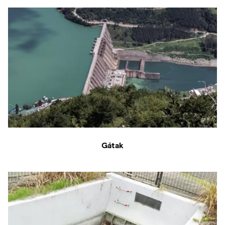
Gátak