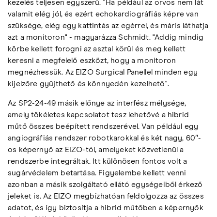
kezelés teljesen egyszerű. "Ha például az orvos nem lát
valamit elég jól, és ezért echokardiográfiás képre van
szüksége, elég egy kattintás az egérrel, és máris láthatja
azt a monitoron" - magyarázza Schmidt. "Addig mindig
körbe kellett forogni az asztal körül és meg kellett
keresni a megfelelő eszközt, hogy a monitoron
megnézhessük. Az EIZO Surgical Panellel minden egy
kijelzőre gyűjthető és könnyedén kezelhető".
Az SP2-24-49 másik előnye az interfész mélysége,
amely tökéletes kapcsolatot tesz lehetővé a hibrid
műtő összes beépített rendszerével. Van például egy
angiográfiás rendszer robotkarokkal és két nagy, 60″-
os képernyő az EIZO-tól, amelyeket közvetlenül a
rendszerbe integráltak. Itt különösen fontos volt a
sugárvédelem betartása. Figyelembe kellett venni
azonban a másik szolgáltató ellátó egységeiből érkező
jeleket is. Az EIZO megbízhatóan feldolgozza az összes
adatot, és így biztosítja a hibrid műtőben a képernyők