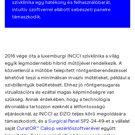
szívklinika egy hatékony és felhasználóbarát,
intuitív szoftverrel ellátott sebészeti panelre
támaszkodik.
2016 vége óta a luxemburgi INCCI szívklinika a világ
egyik legmodernebb hibrid műtőjével rendelkezik. A
közvetlenül a műtőbe telepített röntgenberendezéssel
lehetővé teszi a minimálisan invazív műtéteket, például a
szívbillentyűk beültetését. Ehhez jó röntgensugaras
vizualizációra és ezáltal magas képminőségre van
szükség. Annak érdekében, hogy a technológia
élvonalába tartozzon ezeknél a létfontosságú
eljárásoknál, az INCCI az EIZO teljes körű megoldására
támaszkodott, és a
Surgical Panel
SP2-24-49-et a vállalat
saját
CuratOR™ Caliop vezérlőszoftverével
együtt