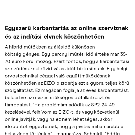
Egyszerű karbantartás az online szerviznek
és az indítási elvnek köszönhetően
A hibrid műtőkben az állásidő különösen
költségigényes. Egy percnyi műtéti idő értéke már 35-
70 euró körül mozog. Ezért fontos, hogy a karbantartási
szerződéseknél rövid válaszidőt biztosítsunk. Egy helyi
orvostechnikai céggel való együttműködésnek
köszönhetően az EIZO biztosítja ezt a gyors, teljes körű
szolgáltatást. Ez magában foglalja az éves karbantartást,
beleértve az összes szükséges pótalkatrészt és
támogatást. "Ha problémám adódik az SP2-24-49
kezelésével, felhívom az EIZO-t, és vagy közvetlenül
online javítják, vagy ha ez nem lehetséges, akkor
időpontot egyeztetnek, hogy a javítás mihamarabb a
helyszínen történjen" - magyarázza Schmidt. "Eddig