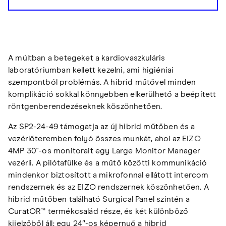
A múltban a betegeket a kardiovaszkuláris
laboratóriumban kellett kezelni, ami higiéniai
szempontból problémás. A hibrid műtővel minden
komplikáció sokkal könnyebben elkerülhető a beépített
röntgenberendezéseknek köszönhetően.
Az SP2-24-49 támogatja az új hibrid műtőben és a
vezérlőteremben folyó összes munkát, ahol az EIZO
4MP 30"-os monitorait egy Large Monitor Manager
vezérli. A pilótafülke és a műtő közötti kommunikáció
mindenkor biztosított a mikrofonnal ellátott intercom
rendszernek és az EIZO rendszernek köszönhetően. A
hibrid műtőben található Surgical Panel szintén a
CuratOR™ termékcsalád része, és két különböző
kijelzőből áll: egy 24″-os képernyő a hibrid