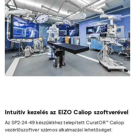
Intuitív kezelés az EIZO Caliop szoftverével
Az SP2-24-49 készülékhez telepített CuratOR™ Caliop
vezérlőszoftver számos alkalmazási lehetőséget