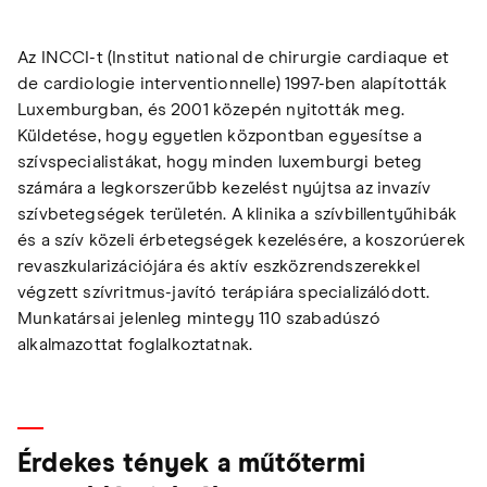
Az INCCI-t (Institut national de chirurgie cardiaque et
de cardiologie interventionnelle) 1997-ben alapították
Luxemburgban, és 2001 közepén nyitották meg.
Küldetése, hogy egyetlen központban egyesítse a
szívspecialistákat, hogy minden luxemburgi beteg
számára a legkorszerűbb kezelést nyújtsa az invazív
szívbetegségek területén. A klinika a szívbillentyűhibák
és a szív közeli érbetegségek kezelésére, a koszorúerek
revaszkularizációjára és aktív eszközrendszerekkel
végzett szívritmus-javító terápiára specializálódott.
Munkatársai jelenleg mintegy 110 szabadúszó
alkalmazottat foglalkoztatnak.
Érdekes tények a műtőtermi