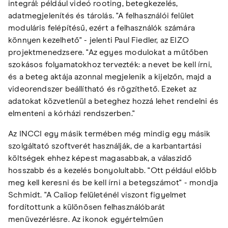
integrál: például videó rooting, betegkezelés,
adatmegjelenítés és tárolás. "A felhasználói felület
moduláris felépítésű, ezért a felhasználók számára
könnyen kezelhető" - jelenti Paul Fiedler, az EIZO
projektmenedzsere. "Az egyes modulokat a műtőben
szokásos folyamatokhoz tervezték: a nevet be kell írni,
és a beteg aktája azonnal megjelenik a kijelzőn, majd a
videorendszer beállítható és rögzíthető. Ezeket az
adatokat közvetlenül a beteghez hozzá lehet rendelni és
elmenteni a kórházi rendszerben."
Az INCCI egy másik termében még mindig egy másik
szolgáltató szoftverét használják, de a karbantartási
költségek ehhez képest magasabbak, a válaszidő
hosszabb és a kezelés bonyolultabb. "Ott például előbb
meg kell keresni és be kell írni a betegszámot" - mondja
Schmidt. "A Caliop felületénél viszont figyelmet
fordítottunk a különösen felhasználóbarát
menüvezérlésre. Az ikonok egyértelműen