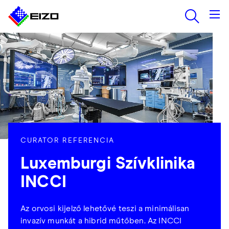
CURATOR REFERENCIA
Luxemburgi Szívklinika
INCCI
Az orvosi kijelző lehetővé teszi a minimálisan
invazív munkát a hibrid műtőben. Az INCCI