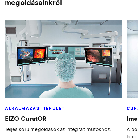
megoldásainkról
ALKALMAZÁSI TERÜLET
CUR
EIZO CuratOR
Ime
Teljes körű megoldások az integrált műtőkhöz.
A bo
labo