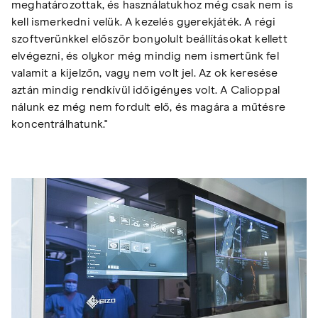
meghatározottak, és használatukhoz még csak nem is
kell ismerkedni velük. A kezelés gyerekjáték. A régi
szoftverünkkel először bonyolult beállításokat kellett
elvégezni, és olykor még mindig nem ismertünk fel
valamit a kijelzőn, vagy nem volt jel. Az ok keresése
aztán mindig rendkívül időigényes volt. A Calioppal
nálunk ez még nem fordult elő, és magára a műtésre
koncentrálhatunk."