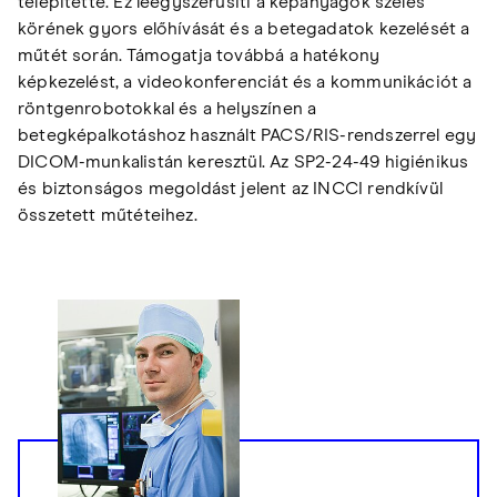
telepítette. Ez leegyszerűsíti a képanyagok széles
körének gyors előhívását és a betegadatok kezelését a
műtét során. Támogatja továbbá a hatékony
képkezelést, a videokonferenciát és a kommunikációt a
röntgenrobotokkal és a helyszínen a
betegképalkotáshoz használt PACS/RIS-rendszerrel egy
DICOM-munkalistán keresztül. Az SP2-24-49 higiénikus
és biztonságos megoldást jelent az INCCI rendkívül
összetett műtéteihez.