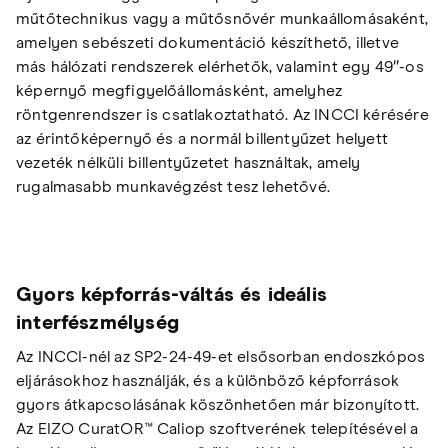
műtőtechnikus vagy a műtősnővér munkaállomásaként,
amelyen sebészeti dokumentáció készíthető, illetve
más hálózati rendszerek elérhetők, valamint egy 49″-os
képernyő megfigyelőállomásként, amelyhez
röntgenrendszer is csatlakoztatható. Az INCCI kérésére
az érintőképernyő és a normál billentyűzet helyett
vezeték nélküli billentyűzetet használtak, amely
rugalmasabb munkavégzést tesz lehetővé.
Gyors képforrás-váltás és ideális
interfészmélység
Az INCCI-nél az SP2-24-49-et elsősorban endoszkópos
eljárásokhoz használják, és a különböző képforrások
gyors átkapcsolásának köszönhetően már bizonyított.
Az EIZO CuratOR™ Caliop szoftverének telepítésével a