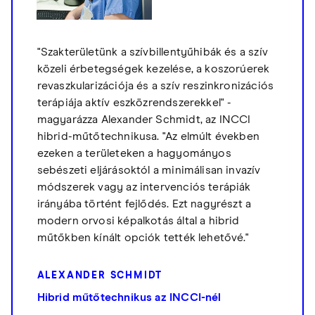
"Szakterületünk a szívbillentyűhibák és a szív
közeli érbetegségek kezelése, a koszorúerek
revaszkularizációja és a szív reszinkronizációs
terápiája aktív eszközrendszerekkel" -
magyarázza Alexander Schmidt, az INCCI
hibrid-műtőtechnikusa. "Az elmúlt években
ezeken a területeken a hagyományos
sebészeti eljárásoktól a minimálisan invazív
módszerek vagy az intervenciós terápiák
irányába történt fejlődés. Ezt nagyrészt a
modern orvosi képalkotás által a hibrid
műtőkben kínált opciók tették lehetővé."
ALEXANDER SCHMIDT
Hibrid műtőtechnikus az INCCI-nél