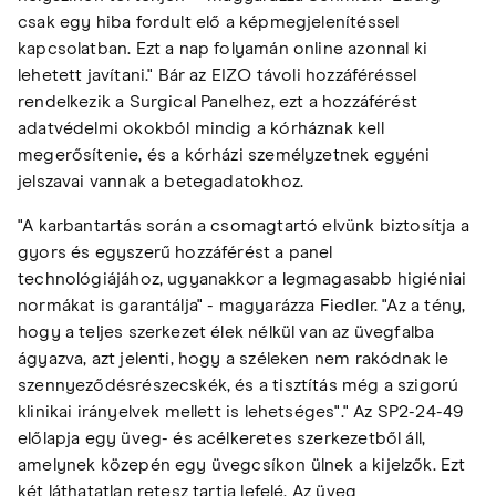
csak egy hiba fordult elő a képmegjelenítéssel
kapcsolatban. Ezt a nap folyamán online azonnal ki
lehetett javítani." Bár az EIZO távoli hozzáféréssel
rendelkezik a Surgical Panelhez, ezt a hozzáférést
adatvédelmi okokból mindig a kórháznak kell
megerősítenie, és a kórházi személyzetnek egyéni
jelszavai vannak a betegadatokhoz.
"A karbantartás során a csomagtartó elvünk biztosítja a
gyors és egyszerű hozzáférést a panel
technológiájához, ugyanakkor a legmagasabb higiéniai
normákat is garantálja" - magyarázza Fiedler. "Az a tény,
hogy a teljes szerkezet élek nélkül van az üvegfalba
ágyazva, azt jelenti, hogy a széleken nem rakódnak le
szennyeződésrészecskék, és a tisztítás még a szigorú
klinikai irányelvek mellett is lehetséges"." Az SP2-24-49
előlapja egy üveg- és acélkeretes szerkezetből áll,
amelynek közepén egy üvegcsíkon ülnek a kijelzők. Ezt
két láthatatlan retesz tartja lefelé. Az üveg