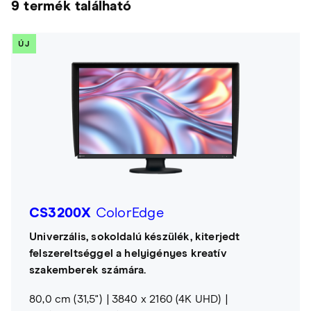
9 termék található
ÚJ
CS3200X
ColorEdge
Univerzális, sokoldalú készülék, kiterjedt
felszereltséggel a helyigényes kreatív
szakemberek számára.
80,0 cm (31,5")
3840 x 2160 (4K UHD)