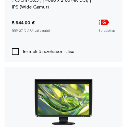
77,5 cm (30,5")
4096 x 2160 (4K DCI)
IPS (Wide Gamut)
5.644,00 €
RRP 27 % ÁFÁ-val együtt
EU adatlap
Termék összehasonlítása