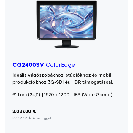
CG2400SV
ColorEdge
Ideális vágószobákhoz, stúdiókhoz és mobil
produkciókhoz 3G-SDI és HDR támogatással.
61,1 cm (24,1")
1920 x 1200
IPS (Wide Gamut)
2.027,00 €
RRP 27 % ÁFÁ-val együtt