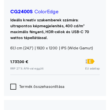
CG2400S
ColorEdge
Ideális kreatív szakemberek számára:
ultrapontos képmegjelenítés, 400 cd/m²
maximális fényerő, HDR-célok és USB-C 70
wattos tápellátással.
61,1 cm (24,1")
1920 x 1200
IPS (Wide Gamut)
1.737,00 €
RRP 27 % ÁFÁ-val együtt
EU adatlap
Termék összehasonlítása