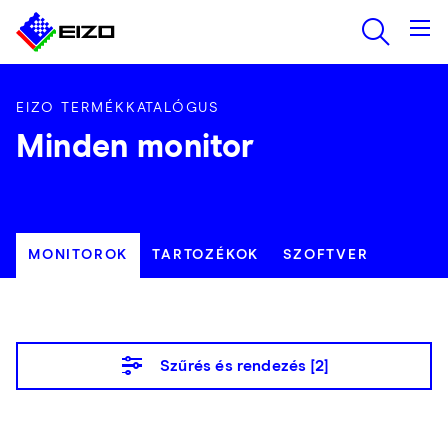
EIZO TERMÉKKATALÓGUS
Minden monitor
MONITOROK
TARTOZÉKOK
SZOFTVER
Szűrés és rendezés [
2
]