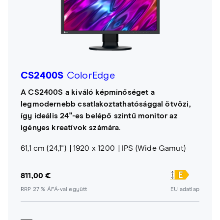
CS2400S
ColorEdge
A CS2400S a kiváló képminőséget a
legmodernebb csatlakoztathatósággal ötvözi,
így ideális 24"-es belépő szintű monitor az
igényes kreatívok számára.
61,1 cm (24,1")
1920 x 1200
IPS (Wide Gamut)
811,00 €
RRP 27 % ÁFÁ-val együtt
EU adatlap