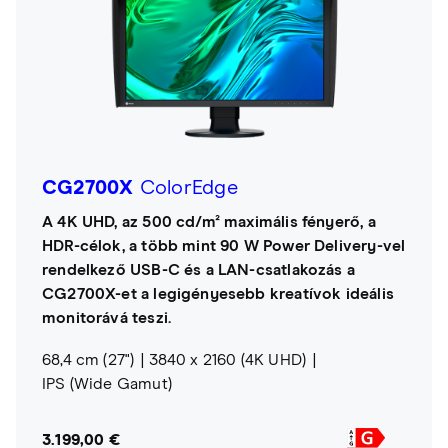
CG2700X
ColorEdge
A 4K UHD, az 500 cd/m² maximális fényerő, a
HDR-célok, a több mint 90 W Power Delivery-vel
rendelkező USB-C és a LAN-csatlakozás a
CG2700X-et a legigényesebb kreatívok ideális
monitorává teszi.
68,4 cm (27")
3840 x 2160 (4K UHD)
IPS (Wide Gamut)
3.199,00 €