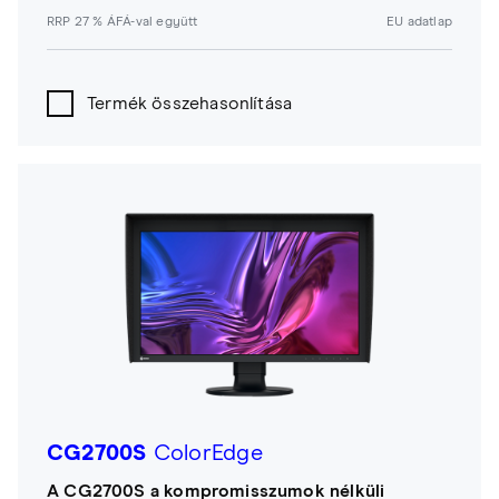
RRP 27 % ÁFÁ-val együtt
EU adatlap
Termék összehasonlítása
CG2700S
ColorEdge
A CG2700S a kompromisszumok nélküli