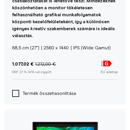
csatlakoztatását is lehetővé teszi. Mindezeknek
köszönhetően a monitor tökéletesen
felhasználható grafikai munkafolyamatok
központi kezelőfelületeként, így a különösen
igényes kreatív szakemberek számára is ideális
választás.
68,5 cm (27")
2560 x 1440
IPS (Wide Gamut)
1.077,02 €
1.212,00 €
RRP 27 % ÁFÁ-val együtt
EU adatlap
Termék összehasonlítása