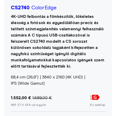
CS2740
ColorEdge
4K-UHD felbontás a filmkészítők, tökéletes
élesség a fotósok és egyedülállóan precíz és
telített színmegjelenítés valamennyi felhasználó
számára A C típusú USB-csatlakozóval is
felszerelt CS2740 modellt a CS sorozat
különösen sokoldalú tagjaként kifejezetten a
nagyfokú színhűséget igénylő digitális
munkafolyamatokkal kapcsolatos igények szem
előtt tartásával fejlesztették ki.
68,4 cm (26,9")
3840 x 2160 (4K UHD)
IPS (Wide Gamut)
1.552,00 €
1.689,00 €
RRP 27 % ÁFÁ-val együtt
EU adatlap