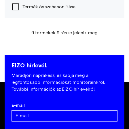
Termék összehasonlítása
9 termékek 9 része jelenik meg
EIZO hírlevél.
Maradjon naprakész, és kapja meg a
legfontosabb információkat monitorainkról.
További információk az EIZO hírlevélről
.
E-mail