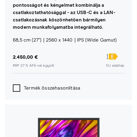
pontosságot és kényelmet kombinálja a
csatlakoztathatósággal - az USB-C és a LAN-
csatlakozásnak köszönhetően bármilyen
modern munkafolyamatba integrálható.
68,5 cm (27")
2560 x 1440
IPS (Wide Gamut)
2.450,00 €
RRP 27 % ÁFÁ-val együtt
EU adatlap
Termék összehasonlítása