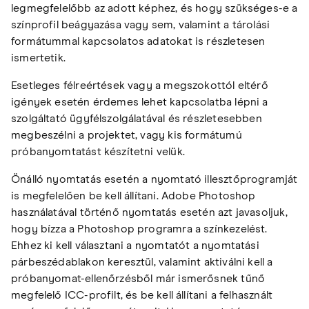
legmegfelelőbb az adott képhez, és hogy szükséges-e a
színprofil beágyazása vagy sem, valamint a tárolási
formátummal kapcsolatos adatokat is részletesen
ismertetik.
Esetleges félreértések vagy a megszokottól eltérő
igények esetén érdemes lehet kapcsolatba lépni a
szolgáltató ügyfélszolgálatával és részletesebben
megbeszélni a projektet, vagy kis formátumú
próbanyomtatást készítetni velük.
Önálló nyomtatás esetén a nyomtató illesztőprogramját
is megfelelően be kell állítani. Adobe Photoshop
használatával történő nyomtatás esetén azt javasoljuk,
hogy bízza a Photoshop programra a színkezelést.
Ehhez ki kell választani a nyomtatót a nyomtatási
párbeszédablakon keresztül, valamint aktiválni kell a
próbanyomat-ellenőrzésből már ismerősnek tűnő
megfelelő ICC-profilt, és be kell állítani a felhasznált