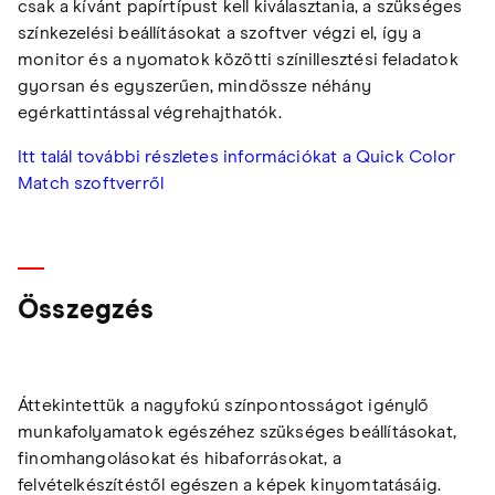
csak a kívánt papírtípust kell kiválasztania, a szükséges
színkezelési beállításokat a szoftver végzi el, így a
monitor és a nyomatok közötti színillesztési feladatok
gyorsan és egyszerűen, mindössze néhány
egérkattintással végrehajthatók.
Itt talál további részletes információkat a Quick Color
Match szoftverről
Összegzés
Áttekintettük a nagyfokú színpontosságot igénylő
munkafolyamatok egészéhez szükséges beállításokat,
finomhangolásokat és hibaforrásokat, a
felvételkészítéstől egészen a képek kinyomtatásáig.