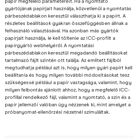
papír megfelelő paramétereit. Ha a nyomtató
gyártójának papírjait használja, közvetlenül a nyomtatás
párbeszédablakon keresztül választhatja ki a papírt. A
részletes beállítások gyakran összefüggésben állnak a
felhasználó választásával. Ha azonban más gyártók
papírjait használja, le kell töltenie az ICC-profilt a
papírgyártó webhelyéről. A nyomtatási
párbeszédablakon keresztül megadandó beállításokat
tartalmazó fájlt szintén ott találja. Az említett fájlból
megtudhatja például azt is, hogy milyen gyári papírt kell
beállítania és hogy milyen további módosításokat tesz
szükségessé például a papír vastagsága, valamint, hogy
milyen felbontás ajánlott ahhoz, hogy a megfelelő ICC-
profillal rendelkező fájl, valamint a nyomtató, a szín és a
papír jellemzői valóban úgy nézzenek ki, mint amelyet a
próbanyomat-ellenőrzési nézetnél szimuláltak.