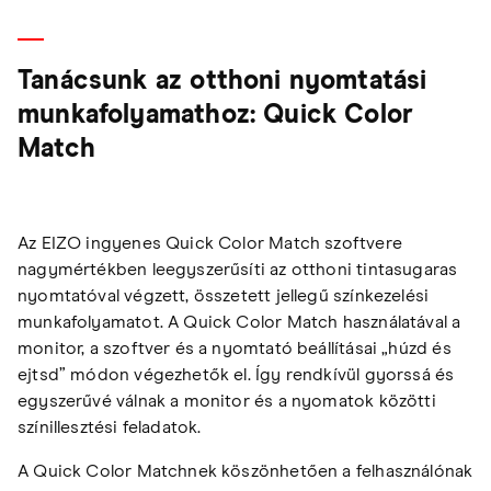
Tanácsunk az otthoni nyomtatási
munkafolyamathoz: Quick Color
Match
Az EIZO ingyenes Quick Color Match szoftvere
nagymértékben leegyszerűsíti az otthoni tintasugaras
nyomtatóval végzett, összetett jellegű színkezelési
munkafolyamatot. A Quick Color Match használatával a
monitor, a szoftver és a nyomtató beállításai „húzd és
ejtsd” módon végezhetők el. Így rendkívül gyorssá és
egyszerűvé válnak a monitor és a nyomatok közötti
színillesztési feladatok.
A Quick Color Matchnek köszönhetően a felhasználónak