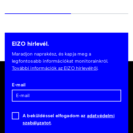
EIZO hírlevél.
Maradjon naprakész, és kapja meg a
legfontosabb információkat monitorainkról.
További információk az EIZO hírlevélről
.
E-mail
A beküldéssel elfogadom az
adatvédelmi
szabályzatot
.