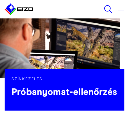
SZÍNKEZELÉS
Próbanyomat-ellenőrzés