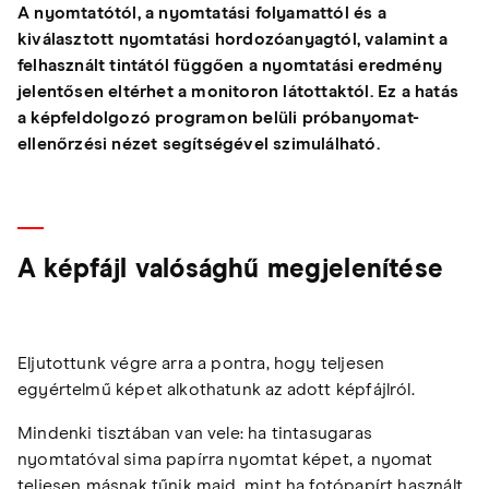
A nyomtatótól, a nyomtatási folyamattól és a
kiválasztott nyomtatási hordozóanyagtól, valamint a
felhasznált tintától függően a nyomtatási eredmény
jelentősen eltérhet a monitoron látottaktól. Ez a hatás
a képfeldolgozó programon belüli próbanyomat-
ellenőrzési nézet segítségével szimulálható.
A képfájl valósághű megjelenítése
Eljutottunk végre arra a pontra, hogy teljesen
egyértelmű képet alkothatunk az adott képfájlról.
Mindenki tisztában van vele: ha tintasugaras
nyomtatóval sima papírra nyomtat képet, a nyomat
teljesen másnak tűnik majd, mint ha fotópapírt használt