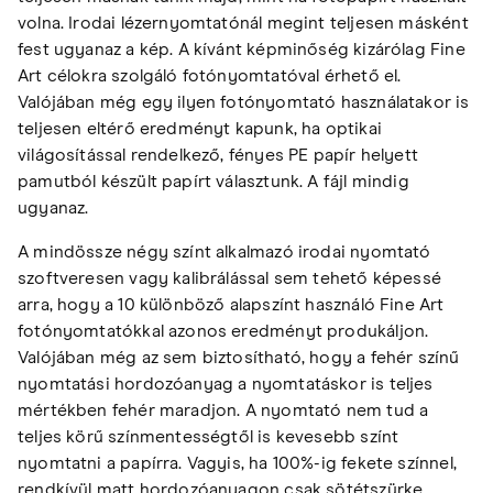
volna. Irodai lézernyomtatónál megint teljesen másként
fest ugyanaz a kép. A kívánt képminőség kizárólag Fine
Art célokra szolgáló fotónyomtatóval érhető el.
Valójában még egy ilyen fotónyomtató használatakor is
teljesen eltérő eredményt kapunk, ha optikai
világosítással rendelkező, fényes PE papír helyett
pamutból készült papírt választunk. A fájl mindig
ugyanaz.
A mindössze négy színt alkalmazó irodai nyomtató
szoftveresen vagy kalibrálással sem tehető képessé
arra, hogy a 10 különböző alapszínt használó Fine Art
fotónyomtatókkal azonos eredményt produkáljon.
Valójában még az sem biztosítható, hogy a fehér színű
nyomtatási hordozóanyag a nyomtatáskor is teljes
mértékben fehér maradjon. A nyomtató nem tud a
teljes körű színmentességtől is kevesebb színt
nyomtatni a papírra. Vagyis, ha 100%-ig fekete színnel,
rendkívül matt hordozóanyagon csak sötétszürke