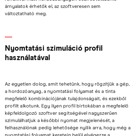
árnyalatok érhetők el, az szoftveresen sem
változtatható meg.
Nyomtatási szimuláció profil
használatával
Az egyetlen dolog, amit tehetünk, hogy rögzítjük a gép,
a hordozóanyag, a nyomtatási folyamat és a tinta
megfelelő kombinációjának tulajdonságait, és ezekből
profilt alkotunk. Egy ilyen profil birtokában a megfelelő
képfeldolgozó szoftver segítségével nagyszerűen
szimulálhatjuk a későbbi nyomat megjelenését, a
felhasználónak pedig lehetősége nyílik arra, hogy még a
nyomtatási folyamat keretein belül elvégezze a