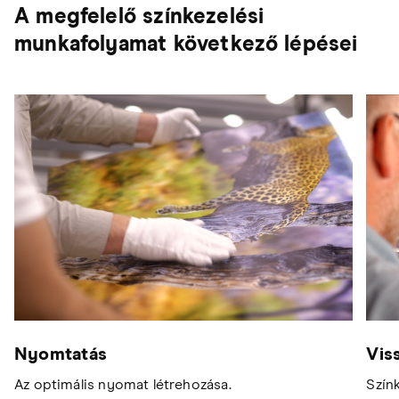
A megfelelő színkezelési
munkafolyamat következő lépései
Nyomtatás
Vis
Az optimális nyomat létrehozása.
Szín