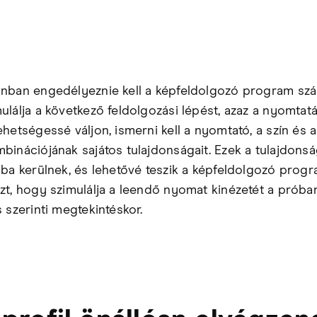
nban engedélyeznie kell a képfeldolgozó program szá
ulálja a következő feldolgozási lépést, azaz a nyomtatá
ehetségessé váljon, ismerni kell a nyomtató, a szín és
binációjának sajátos tulajdonságait. Ezek a tulajdons
lba kerülnek, és lehetővé teszik a képfeldolgozó prog
zt, hogy szimulálja a leendő nyomat kinézetét a prób
 szerinti megtekintéskor.