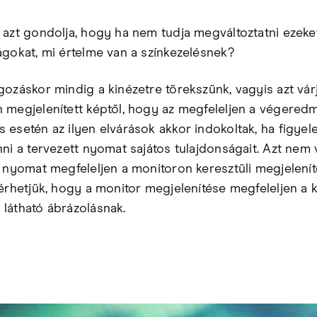
 azt gondolja, hogy ha nem tudja megváltoztatni ezeke
ágokat, mi értelme van a színkezelésnek?
gozáskor mindig a kinézetre törekszünk, vagyis azt várj
 megjelenített képtől, hogy az megfeleljen a végered
 esetén az ilyen elvárások akkor indokoltak, ha figye
nni a tervezett nyomat sajátos tulajdonságait. Azt nem 
a nyomat megfeleljen a monitoron keresztüli megjelenít
lérhetjük, hogy a monitor megjelenítése megfeleljen a 
látható ábrázolásnak.