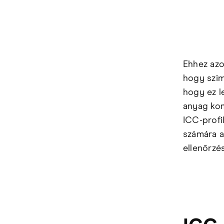
Ehhez azo
hogy szim
hogy ez l
anyag kom
ICC-profi
számára a
ellenőrzés