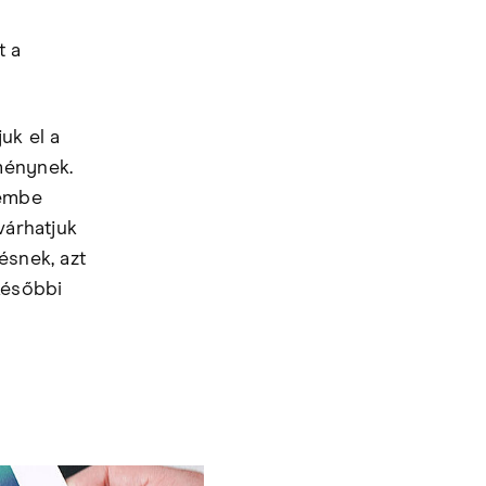
t a
uk el a
ménynek.
lembe
várhatjuk
ésnek, azt
későbbi