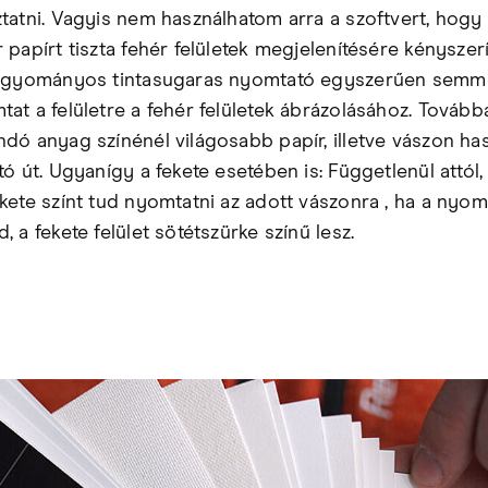
tatni. Vagyis nem használhatom arra a szoftvert, hogy
 papírt tiszta fehér felületek megjelenítésére kényszer
agyományos tintasugaras nyomtató egyszerűen semmi
at a felületre a fehér felületek ábrázolásához. Tovább
dó anyag színénél világosabb papír, illetve vászon ha
ó út. Ugyanígy a fekete esetében is: Függetlenül attól
kete színt tud nyomtatni az adott vászonra , ha a nyom
 a fekete felület sötétszürke színű lesz.