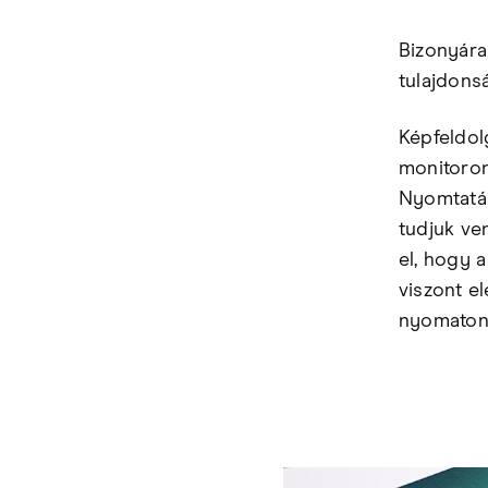
Bizonyára
tulajdons
Képfeldol
monitoron
Nyomtatás
tudjuk ve
el, hogy 
viszont e
nyomaton 