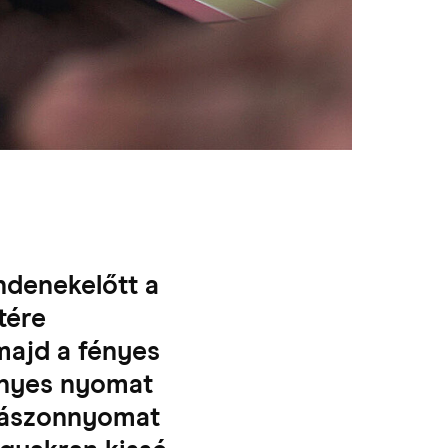
ndenekelőtt a
tére
majd a fényes
ényes nyomat
a vászonnyomat