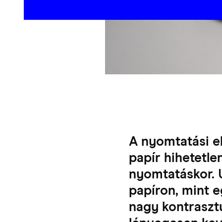
A nyomtatási el
papír hihetetle
nyomtatáskor. U
papíron, mint 
nagy kontrasztú