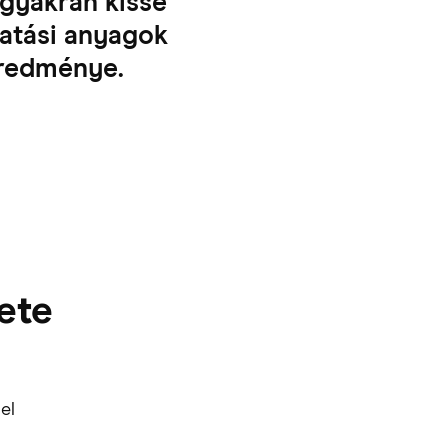
 gyakran kissé
tatási anyagok
eredménye.
ete
el