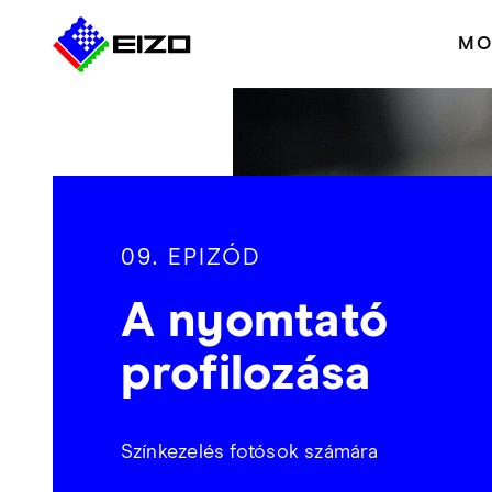
MO
09. EPIZÓD
A nyomtató
profilozása
Színkezelés fotósok számára