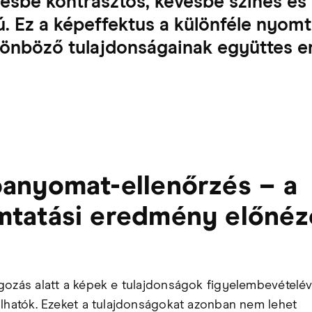
ésbé kontrasztos, kevésbé színes és
ú. Ez a képeffektus a különféle nyom
ülönböző tulajdonságainak együttes 
anyomat-ellenőrzés – a
tatási eredmény előnéz
gozás alatt a képek e tulajdonságok figyelembevételév
álhatók. Ezeket a tulajdonságokat azonban nem lehet