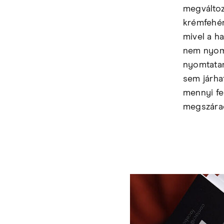
megváltoz
krémfehér
mivel a h
nem nyomt
nyomtatan
sem járhat
mennyi fe
megszárad,