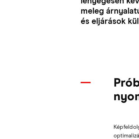
lényegesen kev
meleg árnyalat
és eljárások k
Prób
nyom
Képfeldol
optimaliz