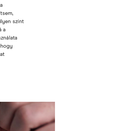
 a
ítsem,
lyen színt
á a
sználata
, hogy
at