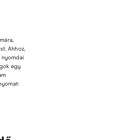
mára,
st. Ahhoz,
 a nyomdai
ágok egy
ram
anyomat-