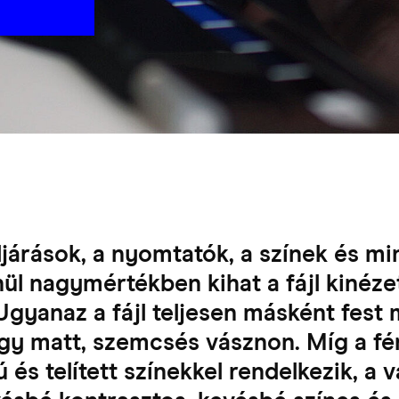
járások, a nyomtatók, a színek és mi
nül nagymértékben kihat a fájl kinéze
gyanaz a fájl teljesen másként fest 
egy matt, szemcsés vásznon. Míg a f
 és telített színekkel rendelkezik, 