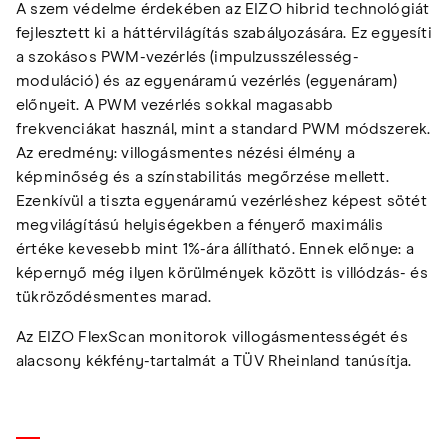
A szem védelme érdekében az EIZO hibrid technológiát
fejlesztett ki a háttérvilágítás szabályozására. Ez egyesíti
a szokásos PWM-vezérlés (impulzusszélesség-
moduláció) és az egyenáramú vezérlés (egyenáram)
előnyeit. A PWM vezérlés sokkal magasabb
frekvenciákat használ, mint a standard PWM módszerek.
Az eredmény: villogásmentes nézési élmény a
képminőség és a színstabilitás megőrzése mellett.
Ezenkívül a tiszta egyenáramú vezérléshez képest sötét
megvilágítású helyiségekben a fényerő maximális
értéke kevesebb mint 1%-ára állítható. Ennek előnye: a
képernyő még ilyen körülmények között is villódzás- és
tükröződésmentes marad.
Az EIZO FlexScan monitorok villogásmentességét és
alacsony kékfény-tartalmát a TÜV Rheinland tanúsítja.