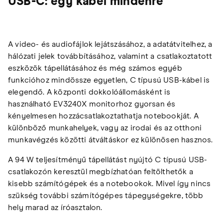
USB-C: egy kábel mindenre
A video- és audiofájlok lejátszásához, a adatátvitelhez, a
hálózati jelek továbbításához, valamint a csatlakoztatott
eszközök tápellátásához és még számos egyéb
funkcióhoz mindössze egyetlen, C típusú USB-kábel is
elegendő. A központi dokkolóállomásként is
használható EV3240X monitorhoz gyorsan és
kényelmesen hozzácsatlakoztathatja notebookját. A
különböző munkahelyek, vagy az irodai és az otthoni
munkavégzés közötti átváltáskor ez különösen hasznos.
A 94 W teljesítményű tápellátást nyújtó C típusú USB-
csatlakozón keresztül megbízhatóan feltölthetők a
kisebb számítógépek és a notebookok. Mivel így nincs
szükség további számítógépes tápegységekre, több
hely marad az íróasztalon.