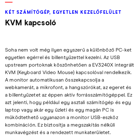
KÉT SZÁMÍTÓGÉP, EGYETLEN KEZELŐFELÜLET
KVM kapcsoló
Soha nem volt még ilyen egyszerű a különböző PC-ket
egyetlen egérrel és billentyűzettel kezelni. Az USB
upstream portoknak köszönhetően a EV3240X integrált
KVM (Keyboard Video Mouse) kapcsolóval rendelkezik.
A monitor automatikusan összekapcsolja a
webkamerát, a mikrofont, a hangszórókat, az egeret és
a billentyűzetet az éppen aktív forrásszámítógéppel. Ez
azt jelenti, hogy például egy asztali számítógép és egy
laptop vagy akár egy üzleti és egy magán PC is
működtethető ugyanazon a monitor USB-eszköz
kombináción. Ez biztosítja a megszakítás nélküli
munkavégzést és a rendezett munkaterületet.