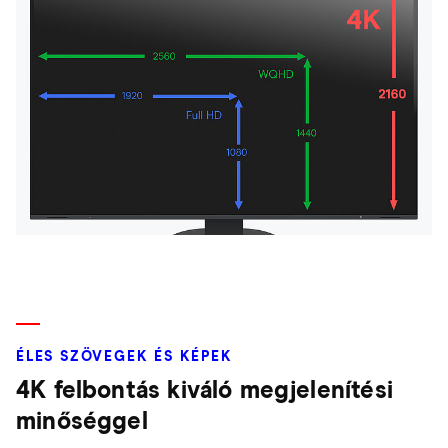
ÉLES SZÖVEGEK ÉS KÉPEK
4K felbontás kiváló megjelenítési
minőséggel