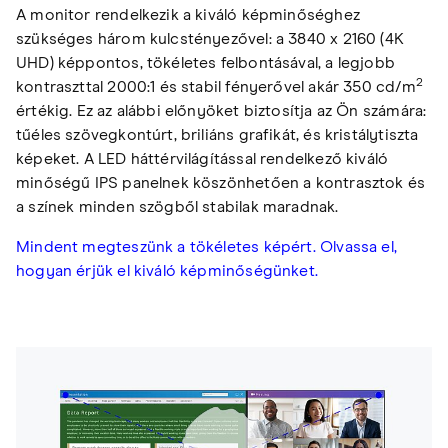
A monitor rendelkezik a kiváló képminőséghez
szükséges három kulcstényezővel: a 3840 x 2160 (4K
UHD) képpontos, tökéletes felbontásával, a legjobb
2
kontraszttal 2000:1 és stabil fényerővel akár 350 cd/m
értékig. Ez az alábbi előnyöket biztosítja az Ön számára:
tűéles szövegkontúrt, briliáns grafikát, és kristálytiszta
képeket. A LED háttérvilágítással rendelkező kiváló
minőségű IPS panelnek köszönhetően a kontrasztok és
a színek minden szögből stabilak maradnak.
Mindent megteszünk a tökéletes képért. Olvassa el,
hogyan érjük el kiváló képminőségünket.