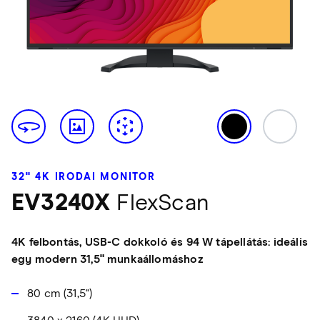
32" 4K IRODAI MONITOR
EV3240X
FlexScan
4K felbontás, USB-C dokkoló és 94 W tápellátás: ideális
egy modern 31,5" munkaállomáshoz
80 cm (31,5")