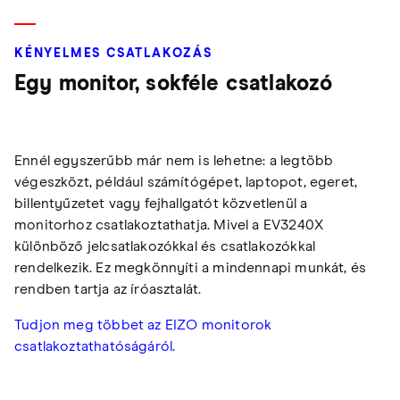
KÉNYELMES CSATLAKOZÁS
Egy monitor, sokféle csatlakozó
Ennél egyszerűbb már nem is lehetne: a legtöbb
végeszközt, például számítógépet, laptopot, egeret,
billentyűzetet vagy fejhallgatót közvetlenül a
monitorhoz csatlakoztathatja. Mivel a EV3240X
különböző jelcsatlakozókkal és csatlakozókkal
rendelkezik. Ez megkönnyíti a mindennapi munkát, és
rendben tartja az íróasztalát.
Tudjon meg többet az EIZO monitorok
csatlakoztathatóságáról.