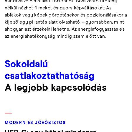
mindössze 5 ms alatt történnek. Bosszantó utófény
nélkül nézhet filmeket és gyors képváltásokat. Az
ablakok vagy képek görgetésekor és pozícionálásakor a
kijelző egy pillantás alatt olvasható – gyorsabban, mint
ahogyan azt érzékelni lehetne. Az energiafogyasztás és
az energiahatékonyság mindig szem előtt van.
Sokoldalú
csatlakoztathatóság
A legjobb kapcsolódás
MODERN ÉS JÖVŐBIZTOS