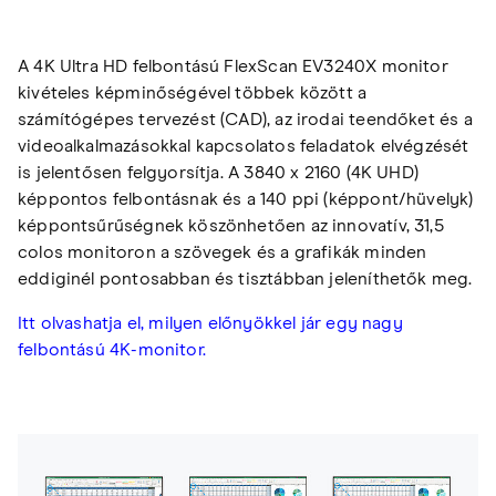
A 4K Ultra HD felbontású FlexScan EV3240X monitor
kivételes képminőségével többek között a
számítógépes tervezést (CAD), az irodai teendőket és a
videoalkalmazásokkal kapcsolatos feladatok elvégzését
is jelentősen felgyorsítja. A 3840 x 2160 (4K UHD)
képpontos felbontásnak és a 140 ppi (képpont/hüvelyk)
képpontsűrűségnek köszönhetően az innovatív, 31,5
colos monitoron a szövegek és a grafikák minden
eddiginél pontosabban és tisztábban jeleníthetők meg.
Itt olvashatja el, milyen előnyökkel jár egy nagy
felbontású 4K-monitor.