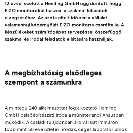
12 évvel ezelőtt a Hemling GmbH úgy döntött, hogy
EIZO monitorokat használ a szakmai feladatok
elvégzéséhez. Az azóta eltelt időben a vállalat
valamennyi képernyőjét EIZO monitorra cserélte le. A
készülékeket számítógépes tervezéssel összefüggő
szakmai és irodai feladatok ellátására használják.
A megbízhatóság elsődleges
szempont a számunkra
A mintegy 240 alkalmazottat foglalkoztató Hemling
GmbH belsőépítészeti iroda a münsterlandi Ahausban
működik. A családi tulajdonban álló vállalat immáron
több mint 50 éve üzletek, irodák, céges laboratóriumok