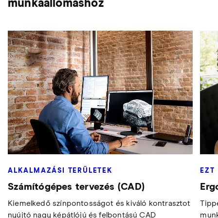
munkaállomáshoz
ALKALMAZÁSI TERÜLETEK
EZT
Számítógépes tervezés (CAD)
Erg
Kiemelkedő színpontosságot és kiváló kontrasztot
Tipp
nyújtó nagy képátlójú és felbontású CAD
munk