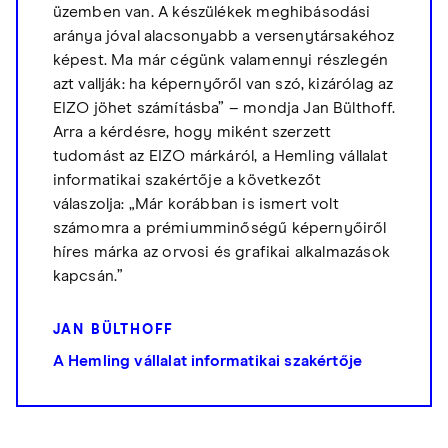
üzemben van. A készülékek meghibásodási
aránya jóval alacsonyabb a versenytársakéhoz
képest. Ma már cégünk valamennyi részlegén
azt vallják: ha képernyőről van szó, kizárólag az
EIZO jöhet számításba” – mondja Jan Bülthoff.
Arra a kérdésre, hogy miként szerzett
tudomást az EIZO márkáról, a Hemling vállalat
informatikai szakértője a következőt
válaszolja: „Már korábban is ismert volt
számomra a prémiumminőségű képernyőiről
híres márka az orvosi és grafikai alkalmazások
kapcsán.”
JAN BÜLTHOFF
A Hemling vállalat informatikai szakértője