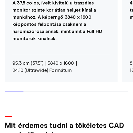
A 37,5 colos, ívelt kivitelű ultraszéles
4
monitor szinte korlátlan helyet kínál a
t
munkához. A képernyő 3840 x 1600
m
képpontos felbontása csaknem a
háromszorosa annak, mint amit a Full HD
monitorok kínálnak.
95,3 cm (37,5")
3840 x 1600
8
24:10 (Ultrawide) Formátum
1
Mit érdemes tudni a tökéletes CAD