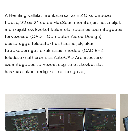
A Hemling vállalat munkatársai az EIZO különböző
típusú, 22 és 24 colos FlexScan monitorjait használják
munkájukhoz. Ezeket különféle irodai és számítógépes
tervezéssel (CAD – Computer Aided Design)
összefüggő feladatokhoz használják, akár
többképernyős alkalmazási móddal (CAD R+Z
feladatoknál három, az AutoCAD Architecture
számítógépes tervezést segítő eszközkészlet
használatakor pedig két képernyővel).