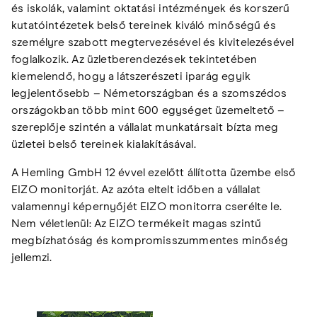
és iskolák, valamint oktatási intézmények és korszerű
kutatóintézetek belső tereinek kiváló minőségű és
személyre szabott megtervezésével és kivitelezésével
foglalkozik. Az üzletberendezések tekintetében
kiemelendő, hogy a látszerészeti iparág egyik
legjelentősebb – Németországban és a szomszédos
országokban több mint 600 egységet üzemeltető –
szereplője szintén a vállalat munkatársait bízta meg
üzletei belső tereinek kialakításával.
A Hemling GmbH 12 évvel ezelőtt állította üzembe első
EIZO monitorját. Az azóta eltelt időben a vállalat
valamennyi képernyőjét EIZO monitorra cserélte le.
Nem véletlenül: Az EIZO termékeit magas szintű
megbízhatóság és kompromisszummentes minőség
jellemzi.