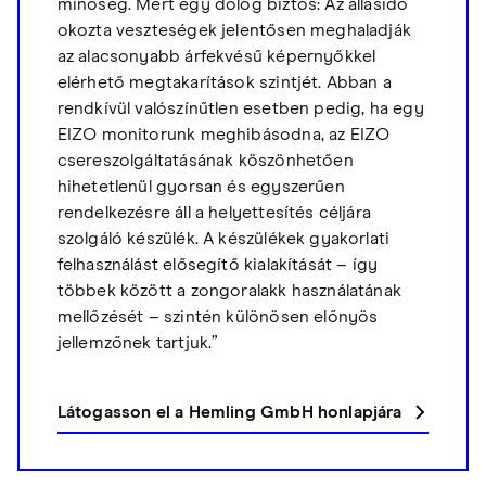
minőség. Mert egy dolog biztos: Az állásidő
okozta veszteségek jelentősen meghaladják
az alacsonyabb árfekvésű képernyőkkel
elérhető megtakarítások szintjét. Abban a
rendkívül valószínűtlen esetben pedig, ha egy
EIZO monitorunk meghibásodna, az EIZO
csereszolgáltatásának köszönhetően
hihetetlenül gyorsan és egyszerűen
rendelkezésre áll a helyettesítés céljára
szolgáló készülék. A készülékek gyakorlati
felhasználást elősegítő kialakítását – így
többek között a zongoralakk használatának
mellőzését – szintén különösen előnyös
jellemzőnek tartjuk.”
Látogasson el a Hemling GmbH honlapjára