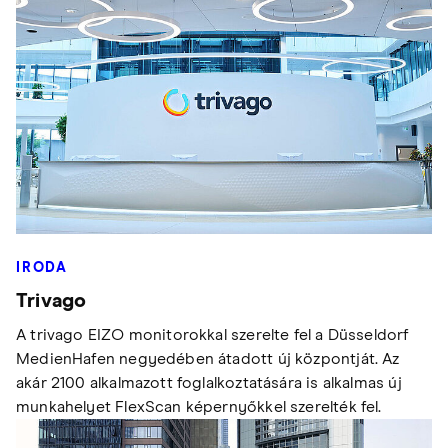
IRODA
Trivago
A trivago EIZO monitorokkal szerelte fel a Düsseldorf
MedienHafen negyedében átadott új központját. Az
akár 2100 alkalmazott foglalkoztatására is alkalmas új
munkahelyet FlexScan képernyőkkel szerelték fel.