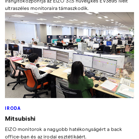
irányítóközpontja az EIZO 37,5 hüvelykes EV3895 ívelt
ultraszéles monitoraira támaszkodik.
IRODA
Mitsubishi
EIZO monitorok a nagyobb hatékonyságért a back
office-ban és az irodai esztétikáért.