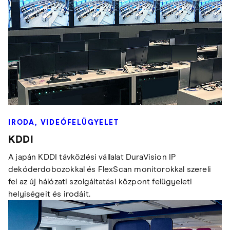
IRODA, VIDEÓFELÜGYELET
KDDI
A japán KDDI távközlési vállalat DuraVision IP
dekóderdobozokkal és FlexScan monitorokkal szereli
fel az új hálózati szolgáltatási központ felügyeleti
helyiségeit és irodáit.