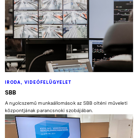
IRODA, VIDEÓFELÜGYELET
SBB
A nyolcszemű munkaállomások az SBB olténi műveleti
központjának parancsnoki szobájában.