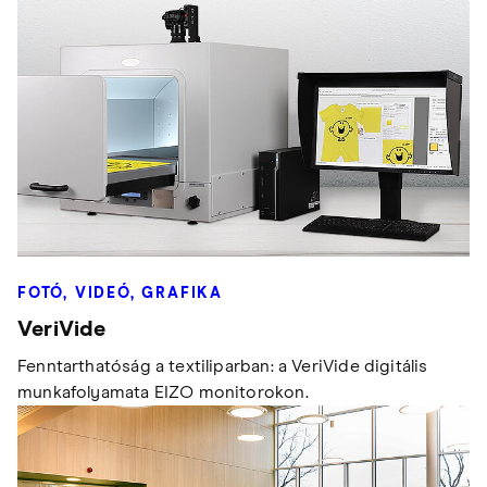
FOTÓ, VIDEÓ, GRAFIKA
VeriVide
Fenntarthatóság a textiliparban: a VeriVide digitális
munkafolyamata EIZO monitorokon.