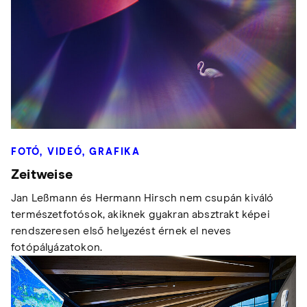
FOTÓ, VIDEÓ, GRAFIKA
Zeitweise
Jan Leßmann és Hermann Hirsch nem csupán kiváló
természetfotósok, akiknek gyakran absztrakt képei
rendszeresen első helyezést érnek el neves
fotópályázatokon.