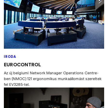
IRODA
EUROCONTROL
Az új belgiumi Network Manager Operations Centre-
ben (NMOC) 121 ergonomikus munkaállomást szereltek
fel EV3285-tel.