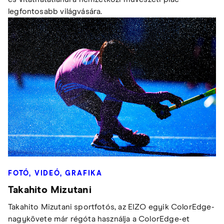
legfontosabb világvására.
FOTÓ, VIDEÓ, GRAFIKA
Takahito Mizutani
Takahito Mizutani sportfotós, az EIZO egyik ColorEdge-
nagykövete már régóta használja a ColorEdge-et