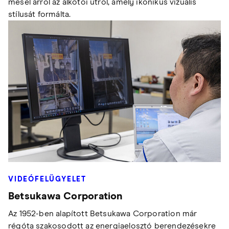
mesél arról az alkotói útról, amely ikonikus vizuális
stílusát formálta.
VIDEÓFELÜGYELET
Betsukawa Corporation
Az 1952-ben alapított Betsukawa Corporation már
régóta szakosodott az energiaelosztó berendezésekre