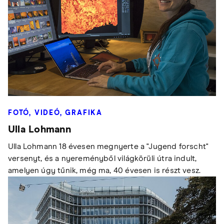
FOTÓ, VIDEÓ, GRAFIKA
Ulla Lohmann
Ulla Lohmann 18 évesen megnyerte a "Jugend forscht"
versenyt, és a nyereményből világkörüli útra indult,
amelyen úgy tűnik, még ma, 40 évesen is részt vesz.